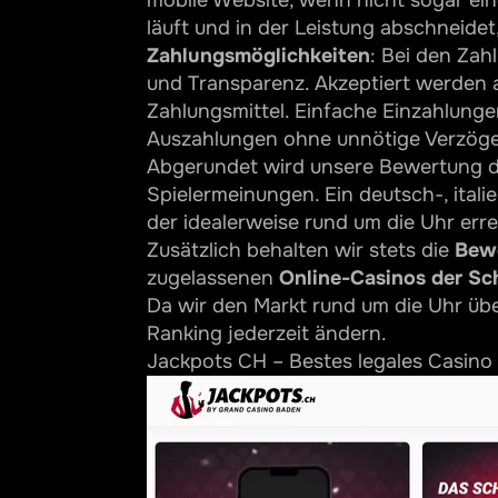
läuft und in der Leistung abschneidet
Zahlungsmöglichkeiten
: Bei den Zah
und Transparenz. Akzeptiert werden a
Zahlungsmittel. Einfache Einzahlungen,
Auszahlungen ohne unnötige Verzöger
Abgerundet wird unsere Bewertung d
Spielermeinungen. Ein deutsch-, ital
der idealerweise rund um die Uhr erreic
Zusätzlich behalten wir stets die
Bew
zugelassenen
Online-Casinos der Sc
Da wir den Markt rund um die Uhr üb
Ranking jederzeit ändern.
Jackpots CH – Bestes legales Casino