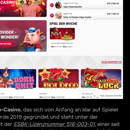
e-Casino
, das sich von Anfang an klar auf Spieler
urde 2019 gegründet und steht unter der
it der
ESBK-Lizenznummer 516-003-01
, einer seit