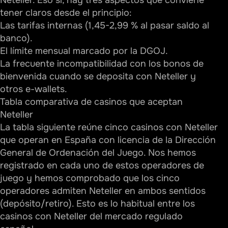
Neteller. Eso sí, hay tres aspectos que conviene
tener claros desde el principio:
¿Cómo hemos evaluado a cada casino?
Las tarifas internas (1,45-2,99 % al pasar saldo al
Neteller en los casinos online en España: lo que
banco).
debes saber
El límite mensual marcado por la DGOJ.
Cuenta, niveles VIP y verificación
La frecuente incompatibilidad con los bonos de
bienvenida cuando se deposita con Neteller y
Tarjeta Net+ y multidivisa
otros e-wallets.
Comisiones, límites y procesamiento de pagos
Tabla comparativa de casinos que aceptan
Comisiones
Neteller
La tabla siguiente reúne cinco casinos con Neteller
Plazos de procesamiento
que operan en España con licencia de la Dirección
Depositar y retirar con Neteller en casinos online
General de Ordenación del Juego. Nos hemos
registrado en cada uno de estos operadores de
¿Y si el casino no ofrece retiros con Neteller?
juego y hemos comprobado que los cinco
Alternativas
operadores admiten Neteller en ambos sentidos
Neteller frente a otros métodos de pago
(depósito/retiro). Esto es lo habitual entre los
casinos con Neteller del mercado regulado
Catálogo de juegos y jackpots en los casinos con