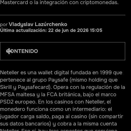
Mastercard o la integración con criptomonedas.
Vladyslav Lazúrchenko
por
Última actualización:
22 de jun de 2026 15:05
CONTENIDO
Tabla comparativa de casinos que aceptan
Neteller
Neteller es una wallet digital fundada en 1999 que
pertenece al grupo Paysafe (mismo holding que
Luckia: mejor para retiros instantáneos con Neteller
Skrill y Paysafecard). Opera con la regulación de la
PokerStars: mejor para jugadores de póker que
MFSA maltesa y la FCA británica, bajo el marco
usan Neteller
PSD2 europeo. En los casinos con Neteller, el
Codere: mejor para quienes solo usan Neteller al
monedero funciona como un intermediario: el
depositar
jugador carga saldo, paga al casino (sin compartir
sus datos bancarios) y cobra a la misma cuenta
Casino Barcelona: mejor para activar bonos con
Neteller