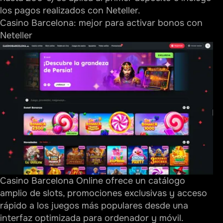
los pagos realizados con Neteller.
Casino Barcelona: mejor para activar bonos con
Neteller
Casino Barcelona Online ofrece un catálogo
amplio de slots, promociones exclusivas y acceso
rápido a los juegos más populares desde una
interfaz optimizada para ordenador y móvil.