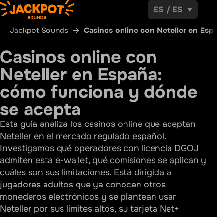
ES
/
ES
Jackpot Sounds
Casinos online con Neteller en Es
Casinos online con
Neteller en España:
cómo funciona y dónde
se acepta
Esta guía analiza los casinos online que aceptan
Neteller en el mercado regulado español.
Investigamos qué operadores con licencia DGOJ
admiten esta e-wallet, qué comisiones se aplican y
cuáles son sus limitaciones. Está dirigida a
jugadores adultos que ya conocen otros
monederos electrónicos y se plantean usar
Neteller por sus límites altos, su tarjeta Net+