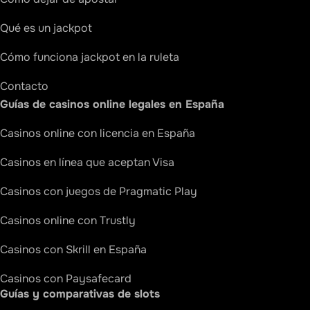
Qué es un jackpot
Cómo funciona jackpot en la ruleta
Contacto
Guías de casinos online legales en España
Metodología de evaluación
Casinos online con licencia en España
Casinos en línea que aceptan Visa
Casinos con juegos de Pragmatic Play
Casinos online con Trustly
Casinos con Skrill en España
Casinos con Paysafecard
Guías y comparativas de slots