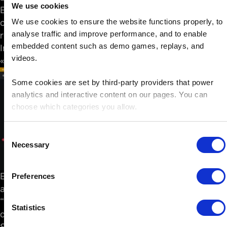
We use cookies
El proceso es similar en cualquier casino online
con Neteller. Tomando Casino Barcelona como
We use cookies to ensure the website functions properly, to 
analyse traffic and improve performance, and to enable 
referencia, el depósito sigue estos pasos:
embedded content such as demo games, replays, and 
Inicia sesión y haz clic sobre el botón rojo de
videos.
«Depositar».
Some cookies are set by third-party providers that power 
analytics and interactive content on our pages. You can 
choose which categories you allow.
Consent
Necessary
Selection
El proceso para depositar con Neteller comienza
Preferences
accediendo al cajero mediante el botón
“Depositar”, situado en la esquina superior
Statistics
derecha de la plataforma.
Selecciona Neteller entre los métodos disponibles.