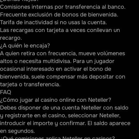
Comisiones internas por transferencia al banco.
Frecuente exclusión de bonos de bienvenida.
Tarifa de inactividad si no usas la cuenta.
Las recargas con tarjeta a veces conllevan un
recargo.
¿A quién le encaja?
A quien retira con frecuencia, mueve volúmenes
altos o necesita multidivisa. Para un jugador
ocasional interesado en activar el bono de
bienvenida, suele compensar más depositar con
tarjeta o transferencia.
FAQ
¿Cómo jugar al casino online con Neteller?
Debes disponer de una cuenta Neteller con saldo
y registrarte en el casino, seleccionar Neteller,
introducir el importe y confirmar. El saldo aparece
en segundos.
¿Qué comisiones aplica Neteller en casinos?