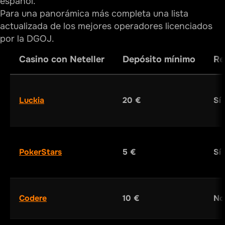
español.
Neteller
Para una panorámica más completa una lista
Tragaperras y jackpots
actualizada de los mejores
operadores licenciados
¿Cómo es la experiencia móvil en los casinos
por la DGOJ
.
Neteller?
Casino con Neteller
Depósito mínimo
Re
Las garantías de seguridad
Juego responsable
Conclusión
Luckia
20 €
Sí
Ventajas de usar Neteller en un casino regulado:
¿Dónde flojea?
¿A quién le encaja?
PokerStars
5 €
Sí
FAQ
¿Cómo jugar al casino online con Neteller?
Codere
10 €
No
¿Qué comisiones aplica Neteller en casinos?
¿Hay diferencia entre Neteller y Skrill?