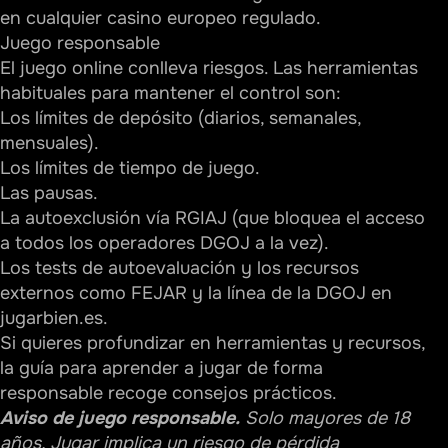
en cualquier casino europeo regulado.
Juego responsable
El juego online conlleva riesgos. Las herramientas
habituales para mantener el control son:
Los límites de depósito (diarios, semanales,
mensuales).
Los límites de tiempo de juego.
Las pausas.
La autoexclusión vía RGIAJ (que bloquea el acceso
a todos los operadores DGOJ a la vez).
Los tests de autoevaluación y los recursos
externos como FEJAR y la línea de la DGOJ en
jugarbien.es.
Si quieres profundizar en herramientas y recursos,
la guía para aprender a jugar de forma
responsable
recoge consejos prácticos.
Aviso de juego responsable.
Solo mayores de 18
años. Jugar implica un riesgo de pérdida