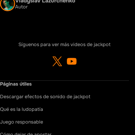
Vladyslav Lazúrchenko
Autor
Síguenos para ver más videos de jackpot
Páginas útiles
Descargar efectos de sonido de jackpot
Qué es la ludopatía
Juego responsable
Cómo dejar de apostar