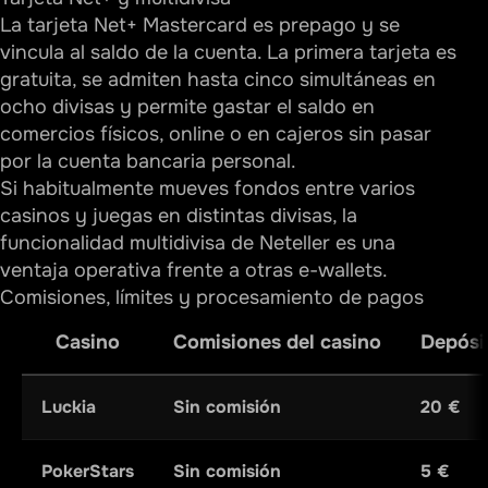
La tarjeta Net+ Mastercard es prepago y se
vincula al saldo de la cuenta. La primera tarjeta es
gratuita, se admiten hasta cinco simultáneas en
ocho divisas y permite gastar el saldo en
comercios físicos, online o en cajeros sin pasar
por la cuenta bancaria personal.
Si habitualmente mueves fondos entre varios
casinos y juegas en distintas divisas, la
funcionalidad multidivisa de Neteller es una
ventaja operativa frente a otras e-wallets.
Comisiones, límites y procesamiento de pagos
Casino
Comisiones del casino
Depósi
Luckia
Sin comisión
20 €
PokerStars
Sin comisión
5 €