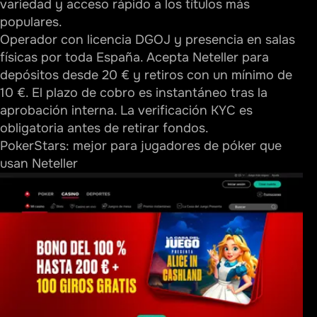
variedad y acceso rápido a los títulos más
populares.
Operador con licencia DGOJ y presencia en salas
físicas por toda España. Acepta Neteller para
depósitos desde 20 € y retiros con un mínimo de
10 €. El plazo de cobro es instantáneo tras la
aprobación interna. La verificación KYC es
obligatoria antes de retirar fondos.
PokerStars: mejor para jugadores de póker que
usan Neteller