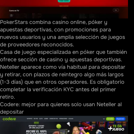
PokerStars combina casino online, póker y
apuestas deportivas, con promociones para
nuevos usuarios y una amplia selección de juegos
de proveedores reconocidos.
Casa de juego especializada en póker que también
ofrece sección de casino y apuestas deportivas.
Neteller aparece como vía habitual para depositar
y retirar, con plazos de reintegro algo más largos
(1-3 días) que en otros operadores. Es obligatorio
completar la verificación KYC antes del primer
retiro.
Codere: mejor para quienes solo usan Neteller al
depositar