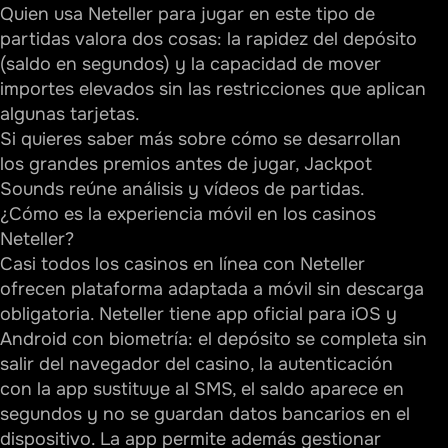
Quien usa Neteller para jugar en este tipo de
partidas valora dos cosas: la rapidez del depósito
(saldo en segundos) y la capacidad de mover
importes elevados sin las restricciones que aplican
algunas tarjetas.
Si quieres saber más sobre cómo se desarrollan
los grandes premios antes de jugar,
Jackpot
Sounds
reúne análisis y vídeos de partidas.
¿Cómo es la experiencia móvil en los casinos
Neteller?
Casi todos los casinos en línea con Neteller
ofrecen plataforma adaptada a móvil sin descarga
obligatoria. Neteller tiene app oficial para iOS y
Android con biometría: el depósito se completa sin
salir del navegador del casino, la autenticación
con la app sustituye al SMS, el saldo aparece en
segundos y no se guardan datos bancarios en el
dispositivo. La app permite además gestionar