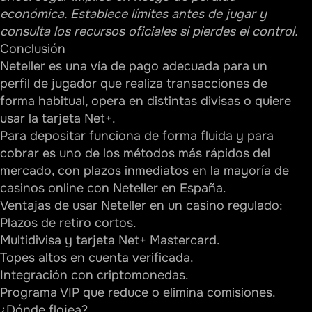
económica. Establece límites antes de jugar y
consulta los recursos oficiales si pierdes el control.
Conclusión
Neteller es una vía de pago adecuada para un
perfil de jugador que realiza transacciones de
forma habitual, opera en distintas divisas o quiere
usar la tarjeta Net+.
Para depositar funciona de forma fluida y para
cobrar es uno de los métodos más rápidos del
mercado, con plazos inmediatos en la mayoría de
casinos online con Neteller en España.
Ventajas de usar Neteller en un casino regulado:
Plazos de retiro cortos.
Multidivisa y tarjeta Net+ Mastercard.
Topes altos en cuenta verificada.
Integración con criptomonedas.
Programa VIP que reduce o elimina comisiones.
¿Dónde flojea?