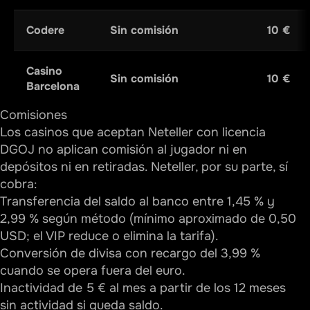
Codere
Sin comisión
10 €
Casino
Sin comisión
10 €
Barcelona
Comisiones
Los casinos que aceptan Neteller con licencia
DGOJ no aplican comisión al jugador ni en
depósitos ni en retiradas. Neteller, por su parte, sí
cobra:
Transferencia del saldo al banco entre 1,45 % y
2,99 % según método (mínimo aproximado de 0,50
USD; el VIP reduce o elimina la tarifa).
Conversión de divisa con recargo del 3,99 %
cuando se opera fuera del euro.
Inactividad de 5 € al mes a partir de los 12 meses
sin actividad si queda saldo.