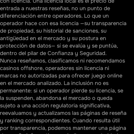
con licencia. Una licencia local es el precio de
entrada a nuestras reseñas, no un punto de
diferenciación entre operadores. Lo que un
operador hace con esa licencia —su transparencia
de propiedad, su historial de sanciones, su
antigüedad en el mercado y su postura en
protección de datos— sí se evalúa y se puntúa,
dentro del pilar de Confianza y Seguridad.
Nunca reseñamos, clasificamos ni recomendamos
casinos offshore, operadores sin licencia ni
marcas no autorizadas para ofrecer juego online
en el mercado analizado. La inclusión no es
permanente: si un operador pierde su licencia, se
la suspenden, abandona el mercado o queda
sujeto a una acción regulatoria significativa,
reevaluamos y actualizamos las páginas de reseña
y ranking correspondientes. Cuando resulta útil
por transparencia, podemos mantener una página