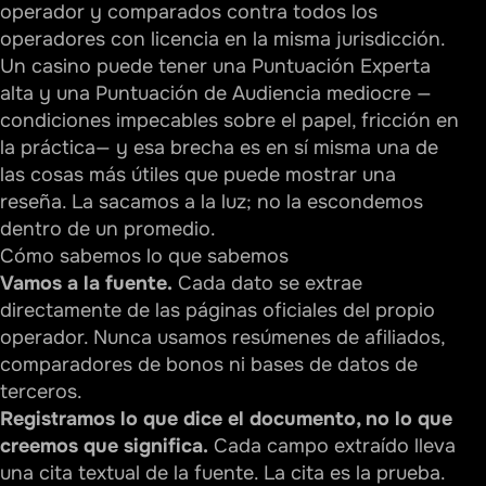
operador y comparados contra todos los
operadores con licencia en la misma jurisdicción.
Un casino puede tener una Puntuación Experta
alta y una Puntuación de Audiencia mediocre —
condiciones impecables sobre el papel, fricción en
la práctica— y esa brecha es en sí misma una de
las cosas más útiles que puede mostrar una
reseña. La sacamos a la luz; no la escondemos
dentro de un promedio.
Cómo sabemos lo que sabemos
Vamos a la fuente.
Cada dato se extrae
directamente de las páginas oficiales del propio
operador. Nunca usamos resúmenes de afiliados,
comparadores de bonos ni bases de datos de
terceros.
Registramos lo que dice el documento, no lo que
creemos que significa.
Cada campo extraído lleva
una cita textual de la fuente. La cita es la prueba.