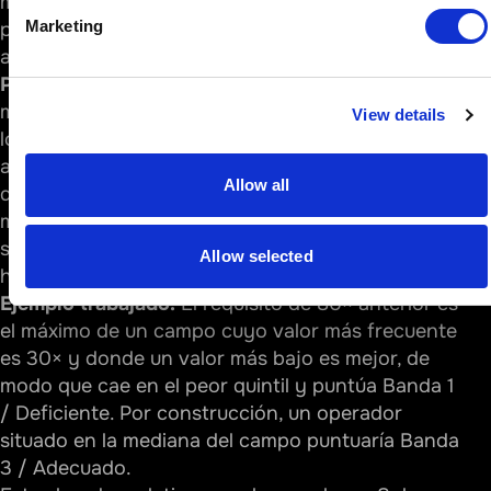
método de devolución del saldo del bono— se
Marketing
puntúan contra una rúbrica publicada y breve que
asigna cada opción definida a una banda de 1 a 5.
Paso 6 — Tratar campos pequeños.
Cuando
menos de diez operadores declaran un parámetro,
View details
los quintiles son inestables, así que recurrimos a
anclas más gruesas —mejor del campo → 5, mejor
Allow all
que la mediana → 4, en la mediana → 3, peor que la
mediana → 2, peor del campo → 1— y marcamos las
sub-puntuaciones afectadas como provisionales
Allow selected
hasta que el campo sea suficientemente grande.
Ejemplo trabajado.
El requisito de 80× anterior es
el máximo de un campo cuyo valor más frecuente
es 30× y donde un valor más bajo es mejor, de
modo que cae en el peor quintil y puntúa Banda 1
/ Deficiente. Por construcción, un operador
situado en la mediana del campo puntuaría Banda
3 / Adecuado.