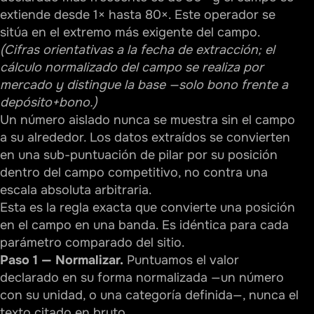
extiende desde 1× hasta 80×. Este operador se
sitúa en el extremo más exigente del campo.
(Cifras orientativas a la fecha de extracción; el
cálculo normalizado del campo se realiza por
mercado y distingue la base —solo bono frente a
depósito+bono.)
Un número aislado nunca se muestra sin el campo
a su alrededor. Los datos extraídos se convierten
en una sub-puntuación de pilar por su posición
dentro del campo competitivo, no contra una
escala absoluta arbitraria.
Esta es la regla exacta que convierte una posición
en el campo en una banda. Es idéntica para cada
parámetro comparado del sitio.
Paso 1 — Normalizar.
Puntuamos el valor
declarado en su forma normalizada —un número
con su unidad, o una categoría definida—, nunca el
texto citado en bruto.