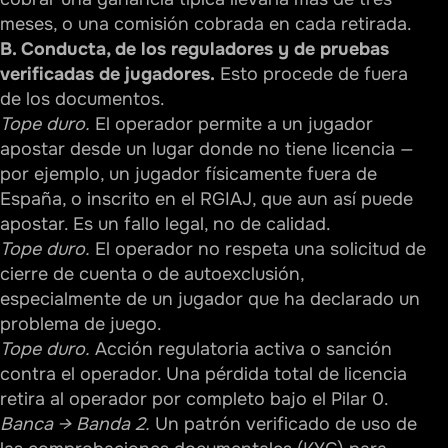
meses, o una comisión cobrada en cada retirada.
B. Conducta, de los reguladores y de pruebas
verificadas de jugadores.
Esto procede de fuera
de los documentos.
Tope duro.
El operador permite a un jugador
apostar desde un lugar donde no tiene licencia —
por ejemplo, un jugador físicamente fuera de
España, o inscrito en el RGIAJ, que aun así puede
apostar. Es un fallo legal, no de calidad.
Tope duro.
El operador no respeta una solicitud de
cierre de cuenta o de autoexclusión,
especialmente de un jugador que ha declarado un
problema de juego.
Tope duro.
Acción regulatoria activa o sanción
contra el operador. Una pérdida total de licencia
retira al operador por completo bajo el Pilar 0.
Banca → Banda 2.
Un patrón verificado de uso de