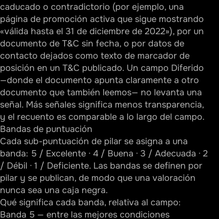
caducado o contradictorio (por ejemplo, una
página de promoción activa que sigue mostrando
«válida hasta el 31 de diciembre de 2022»), por un
documento de T&C sin fecha, o por datos de
contacto dejados como texto de marcador de
posición en un T&C publicado. Un campo Diferido
—donde el documento apunta claramente a otro
documento que también leemos— no levanta una
señal. Más señales significa menos transparencia,
y el recuento es comparable a lo largo del campo.
Bandas de puntuación
Cada sub-puntuación de pilar se asigna a una
banda: 5 / Excelente · 4 / Buena · 3 / Adecuada · 2
/ Débil · 1 / Deficiente. Las bandas se definen por
pilar y se publican, de modo que una valoración
nunca sea una caja negra.
Qué significa cada banda, relativa al campo:
Banda 5 — entre las mejores condiciones