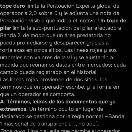
tope duro
limita la Puntuación Experta global del
operador a 2,0 sobre 5 y le adjunta una nota de
Precaución visible que indica el motivo. Un
tope de
pilar
limita la sub-puntuación del pilar afectado a
Banda 2, de modo que un área predatoria no
pueda promediarse y desaparecer gracias a
fortalezas en otros sitios. Las líneas rojas y sus
umbrales son valores de la v1 y se ajustarán a
medida que reunamos datos entre mercados; cada
cambio queda registrado en el historial.
Las líneas rojas provienen de dos sitios: los
términos que un operador escribe, y la forma en
que un operador se comporta.
A. Términos, leídos de los documentos que ya
extraemos.
Un término oculto en lugar de
declarado se gestiona por la regla normal —Banda
1 más señal de transparencia—, no aquí.
Tope duro.
Una cláusula que permite al operador