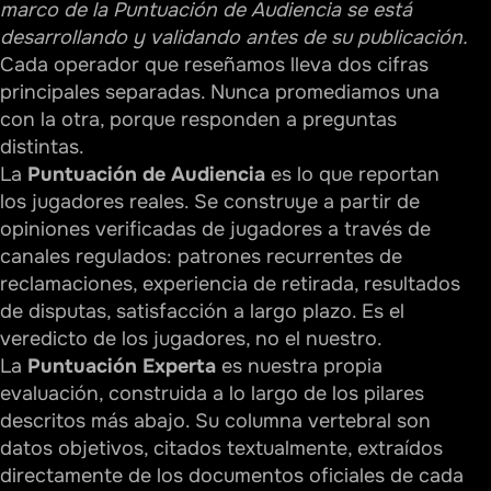
marco de la Puntuación de Audiencia se está
desarrollando y validando antes de su publicación.
Cada operador que reseñamos lleva dos cifras
principales separadas. Nunca promediamos una
con la otra, porque responden a preguntas
distintas.
La
Puntuación de Audiencia
es lo que reportan
los jugadores reales. Se construye a partir de
opiniones verificadas de jugadores a través de
canales regulados: patrones recurrentes de
reclamaciones, experiencia de retirada, resultados
de disputas, satisfacción a largo plazo. Es el
veredicto de los jugadores, no el nuestro.
La
Puntuación Experta
es nuestra propia
evaluación, construida a lo largo de los pilares
descritos más abajo. Su columna vertebral son
datos objetivos, citados textualmente, extraídos
directamente de los documentos oficiales de cada