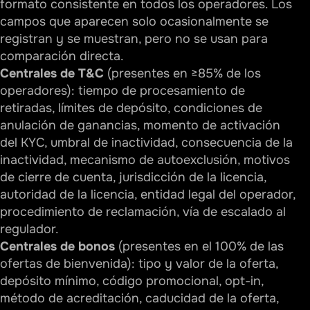
formato consistente en todos los operadores. Los
campos que aparecen solo ocasionalmente se
registran y se muestran, pero no se usan para
comparación directa.
Centrales de T&C
(presentes en ≥85% de los
operadores): tiempo de procesamiento de
retiradas, límites de depósito, condiciones de
anulación de ganancias, momento de activación
del KYC, umbral de inactividad, consecuencia de la
inactividad, mecanismo de autoexclusión, motivos
de cierre de cuenta, jurisdicción de la licencia,
autoridad de la licencia, entidad legal del operador,
procedimiento de reclamación, vía de escalado al
regulador.
Centrales de bonos
(presentes en el 100% de las
ofertas de bienvenida): tipo y valor de la oferta,
depósito mínimo, código promocional, opt-in,
método de acreditación, caducidad de la oferta,