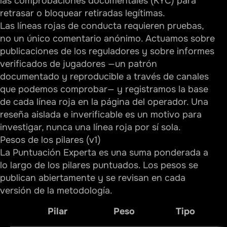
las comprobaciones documentales (KYC) para
retrasar o bloquear retiradas legítimas.
Las líneas rojas de conducta requieren pruebas,
no un único comentario anónimo. Actuamos sobre
publicaciones de los reguladores y sobre informes
verificados de jugadores —un patrón
documentado y reproducible a través de canales
que podemos comprobar— y registramos la base
de cada línea roja en la página del operador. Una
reseña aislada e inverificable es un motivo para
investigar, nunca una línea roja por sí sola.
Pesos de los pilares (v1)
La Puntuación Experta es una suma ponderada a
lo largo de los pilares puntuados. Los pesos se
publican abiertamente y se revisan en cada
versión de la metodología.
Pilar
Peso
Tipo