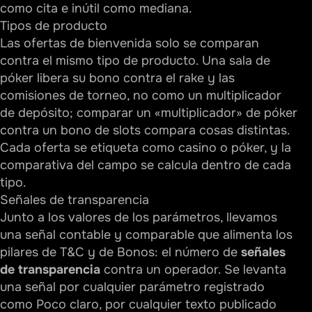
como cita e inútil como mediana.
Tipos de producto
Las ofertas de bienvenida solo se comparan
contra el mismo tipo de producto. Una sala de
póker libera su bono contra el rake y las
comisiones de torneo, no como un multiplicador
de depósito; comparar un «multiplicador» de póker
contra un bono de slots compara cosas distintas.
Cada oferta se etiqueta como casino o póker, y la
comparativa del campo se calcula dentro de cada
tipo.
Señales de transparencia
Junto a los valores de los parámetros, llevamos
una señal contable y comparable que alimenta los
pilares de T&C y de Bonos: el número de
señales
de transparencia
contra un operador. Se levanta
una señal por cualquier parámetro registrado
como Poco claro, por cualquier texto publicado