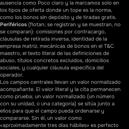
ausencia como Poco claro y la marcamos solo en
los tipos de oferta donde un tope es la norma,
como los bonos sin depósito y de tiradas gratis.
Periféricos
(flotan; se registran y se muestran, no
se comparan): comisiones por contracargo,
cláusulas de retirada inversa, identidad de la
empresa matriz, mecánicas de bonos en el T&C
maestro, el texto literal de las definiciones de
abuso, títulos concretos excluidos, domicilios
sociales, y cualquier cláusula específica del
operador.
Los campos centrales llevan un valor normalizado
acompañante. El valor literal y la cita permanecen
como prueba; un valor normalizado (un número
con su unidad, o una categoría) se sitúa junto a
ellos para que el campo pueda ordenarse y
compararse. Sin él, un valor como
«aproximadamente tres días hábiles» es perfecto