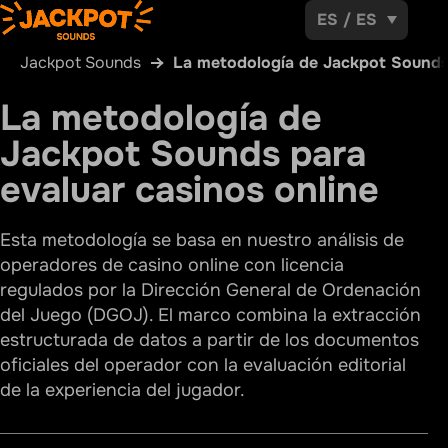
ES
/
ES
Jackpot Sounds
La metodología de Jackpot Sounds 
La metodología de
Jackpot Sounds para
evaluar casinos online
Esta metodología se basa en nuestro análisis de
operadores de casino online con licencia
regulados por la Dirección General de Ordenación
del Juego (DGOJ). El marco combina la extracción
estructurada de datos a partir de los documentos
oficiales del operador con la evaluación editorial
de la experiencia del jugador.