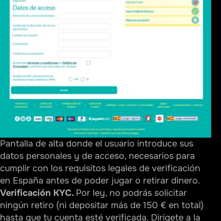
Pantalla de alta donde el usuario introduce sus
datos personales y de acceso, necesarios para
cumplir con los requisitos legales de verificación
en España antes de poder jugar o retirar dinero.
Verificación KYC.
Por ley, no podrás solicitar
ningún retiro (ni depositar más de 150 € en total)
hasta que tu cuenta esté verificada. Dirígete a la