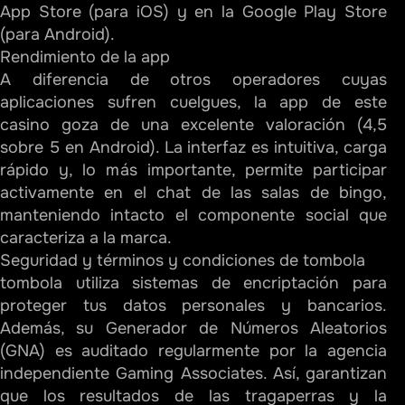
App Store (para iOS) y en la Google Play Store
(para Android).
Rendimiento de la app
A diferencia de otros operadores cuyas
aplicaciones sufren cuelgues, la app de este
casino goza de una excelente valoración (4,5
sobre 5 en Android). La interfaz es intuitiva, carga
rápido y, lo más importante, permite participar
activamente en el chat de las salas de bingo,
manteniendo intacto el componente social que
caracteriza a la marca.
Seguridad y términos y condiciones de tombola
tombola utiliza sistemas de encriptación para
proteger tus datos personales y bancarios.
Además, su Generador de Números Aleatorios
(GNA) es auditado regularmente por la agencia
independiente Gaming Associates. Así, garantizan
que los resultados de las tragaperras y la