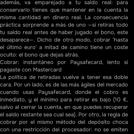
además, va emparejado a tu saldo real: para
conservarlo tienes que mantener en la cuenta la
misma cantidad en dinero real. La consecuencia
práctica sorprende a más de uno —si retiras todo
tu saldo real antes de haber jugado el bono, este
desaparece—. Dicho de otro modo, cobrar 'hasta
el último euro' a mitad de camino tiene un coste
oculto: el bono que dejas atrás.
Cobrar: instantáneo por Paysafecard, lento si
pagaste con Mastercard
La política de retiradas vuelve a tener esa doble
cara. Por un lado, es de las más ágiles del mercado
cuando usas Paysafecard, donde el cobro es
inmediato, y el mínimo para retirar es bajo (10 €,
salvo al cerrar la cuenta, en que puedes recuperar
el saldo restante sea cual sea). Por otro, la regla de
cobrar por el mismo método del depósito choca
con una restricción del procesador: no se emiten