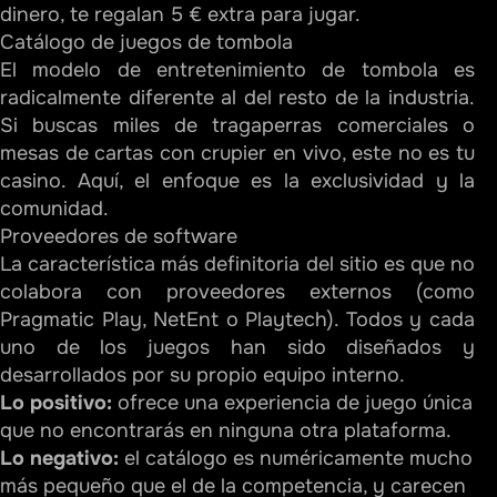
dinero, te regalan 5 € extra para jugar.
Catálogo de juegos de tombola
El modelo de entretenimiento de tombola es
radicalmente diferente al del resto de la industria.
Si buscas miles de tragaperras comerciales o
mesas de cartas con crupier en vivo, este no es tu
casino. Aquí, el enfoque es la exclusividad y la
comunidad.
Proveedores de software
La característica más definitoria del sitio es que no
colabora con proveedores externos (como
Pragmatic Play, NetEnt o Playtech). Todos y cada
uno de los juegos han sido diseñados y
desarrollados por su propio equipo interno.
Lo positivo:
ofrece una experiencia de juego única
que no encontrarás en ninguna otra plataforma.
Lo negativo:
el catálogo es numéricamente mucho
más pequeño que el de la competencia, y carecen