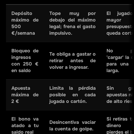
Depósito
Tope muy por
El jugad
máximo de
debajo del máximo
mayor
500
legal; frena el gasto
presupues
€/semana
impulsivo.
queda corto
Bloqueo de
No pue
Te obliga a gastar o
ingresos
'cargar' la 
retirar antes de
con 250 €
para una s
volver a ingresar.
en saldo
larga.
Apuesta
Limita la pérdida
Sin gra
máxima de
posible en cada
apuestas ni
2 €
jugada o cartón.
de alto ries
El bono va
Si retiras t
Desincentiva vaciar
atado a tu
dinero r
la cuenta de golpe.
saldo real
pierdes el 