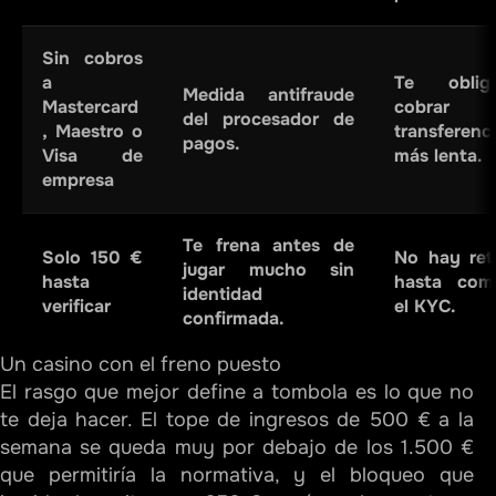
Sin cobros
a
Te obli
Medida antifraude
Mastercard
cobrar
del procesador de
, Maestro o
transferenci
pagos.
Visa de
más lenta.
empresa
Te frena antes de
Solo 150 €
No hay ret
jugar mucho sin
hasta
hasta comp
identidad
verificar
el KYC.
confirmada.
Un casino con el freno puesto
El rasgo que mejor define a tombola es lo que no
te deja hacer. El tope de ingresos de 500 € a la
semana se queda muy por debajo de los 1.500 €
que permitiría la normativa, y el bloqueo que