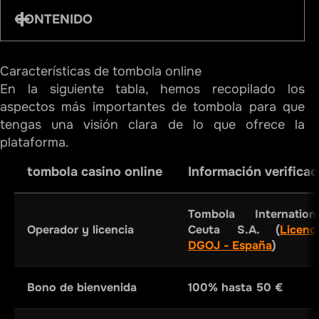
CONTENIDO
Características de tombola online
Características de tombola online
Información general y legal del casino tombola
En la siguiente tabla, hemos recopilado los
Bono de tombola y otras promociones en la
aspectos más importantes de tombola para que
plataforma
tengas una visión clara de lo que ofrece la
Bono de bienvenida tombola
plataforma.
Programa de referidos: Compijuegos
tombola casino online
Información verifica
Promoción 5 € por la cara
Catálogo de juegos de tombola
Tombola Internationa
Operador y licencia
Ceuta S.A. (
Licenc
Proveedores de software
DGOJ - España
)
Bingo
Slots
Bono de bienvenida
100% hasta 50 €
Juegos con jackpots