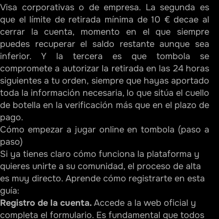
Visa corporativas o de empresa. La segunda es
que el límite de retirada mínima de 10 € decae al
cerrar la cuenta, momento en el que siempre
puedes recuperar el saldo restante aunque sea
inferior. Y la tercera es que tombola se
compromete a autorizar la retirada en las 24 horas
siguientes a tu orden, siempre que hayas aportado
toda la información necesaria, lo que sitúa el cuello
de botella en la verificación más que en el plazo de
pago.
Cómo empezar a jugar online en tombola (paso a
paso)
Si ya tienes claro cómo funciona la plataforma y
quieres unirte a su comunidad, el proceso de alta
es muy directo. Aprende cómo registrarte en esta
guía:
Registro de la cuenta.
Accede a la web oficial y
completa el formulario. Es fundamental que todos