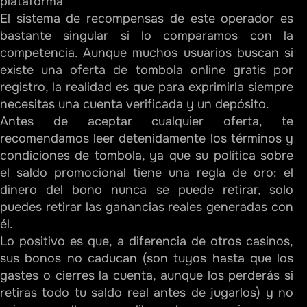
plataforma
El sistema de recompensas de este operador es
bastante singular si lo comparamos con la
competencia. Aunque muchos usuarios buscan si
existe una oferta de tombola online gratis por
registro, la realidad es que para exprimirla siempre
necesitas una cuenta verificada y un depósito.
Antes de aceptar cualquier oferta, te
recomendamos leer detenidamente los términos y
condiciones de tombola, ya que su política sobre
el saldo promocional tiene una regla de oro: el
dinero del bono nunca se puede retirar, solo
puedes retirar las ganancias reales generadas con
él.
Lo positivo es que, a diferencia de otros casinos,
sus bonos no caducan (son tuyos hasta que los
gastes o cierres la cuenta, aunque los perderás si
retiras todo tu saldo real antes de jugarlos) y no