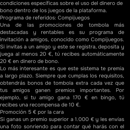
condiciones específicas sobre el uso del dinero de
bono dentro de los juegos de la plataforma.
Programa de referidos: Compijuegos
Una de las promociones de tombola más
destacadas y rentables es su programa de
invitación a amigos, conocido como Compijuegos.
Si invitas a un amigo y este se registra, deposita y
juega al menos 20 €, tú recibes automáticamente
20 € en dinero de bono.
Lo más interesante es que este sistema te premia
a largo plazo. Siempre que cumplas los requisitos,
obtendrás bonos de tombola extra cada vez que
tus amigos ganen premios importantes. Por
ejemplo, si tu amigo gana 170 € en bingo, tú
recibes una recompensa de 10 €.
Promoción 5 € por la cara
Si ganas un premio superior a 1.000 € y les envías
una foto sonriendo para contar qué harás con el