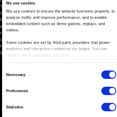
recogiéndolo en su información oficial.
We use cookies
Tiempos de retiro: ¿cuánto tarda en pagar
We use cookies to ensure the website functions properly, to 
tombola España?
analyse traffic and improve performance, and to enable 
Para solicitar un retiro, la cantidad mínima exigida
embedded content such as demo games, replays, and 
es de 10 €. Es fundamental saber que los
videos.
reintegros se procesan a través del mismo método
que utilizaste para ingresar.
Some cookies are set by third-party providers that power 
Hemos resumido los tiempos de procesamiento y
analytics and interactive content on our pages. You can 
las limitaciones en la siguiente tabla:
choose which categories you allow.
Método de retiro
Límite máximo por transac
Consent
Necessary
Selection
Paysafecard
250 €
Preferences
Visa / Apple Pay
2.000 €
Statistics