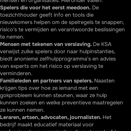
mensen en organisaties. Hieronder vallen:
Spelers die voor het eerst meedoen.
De
toezichthouder geeft info en tools die
nieuwkomers helpen om de spelregels te snappen,
risico's te vermijden en verantwoorde beslissingen
te nemen.
Mensen met tekenen van verslaving.
De KSA
verwijst zulke spelers door naar hulpinstanties,
biedt anonieme zelfhulpprogramma's en advies
van experts om het risico op verslaving te
verminderen.
Familieleden en partners van spelers.
Naasten
krijgen tips over hoe ze iemand met een
gokprobleem kunnen steunen, waar ze hulp
kunnen zoeken en welke preventieve maatregelen
ze kunnen nemen.
Leraren, artsen, advocaten, journalisten.
Het
bedrijf maakt educatief materiaal voor