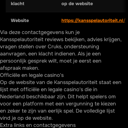
klacht
op de website
Website
https://kansspelautoriteit.nl/
Via deze contactgegevens kun je
Kansspelautoriteit reviews bekijken, advies krijgen,
vragen stellen over Cruks, ondersteuning
aanvragen, een klacht indienen. Als je een
persoonlijk gesprek wilt, moet je eerst een
afspraak maken.
Officiële en legale casino's
Op de website van de Kansspelautoriteit staat een
lijst met officiële en legale casino's die in
Nederland beschikbaar zijn. Dit helpt spelers om
voor een platform met een vergunning te kiezen
en zeker te zijn van eerlijk spel. De volledige lijst
vind je
op de website
.
Extra links en contactgegevens