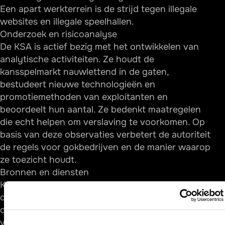
Een apart werkterrein is de strijd tegen illegale
websites en illegale speelhallen.
Onderzoek en risicoanalyse
De KSA is actief bezig met het ontwikkelen van
analytische activiteiten. Ze houdt de
kansspelmarkt nauwlettend in de gaten,
bestudeert nieuwe technologieën en
promotiemethoden van exploitanten en
beoordeelt hun aantal. Ze bedenkt maatregelen
die echt helpen om verslaving te voorkomen. Op
basis van deze observaties verbetert de autoriteit
de regels voor gokbedrijven en de manier waarop
ze toezicht houdt.
Bronnen en diensten
Kansspelautoriteit online gokken biedt spelers en
de samenleving een breed scala aan bronnen en
diensten voor veilig gokken en het voorkomen van
verslaving. Laten we eens naar de tabel kijken.