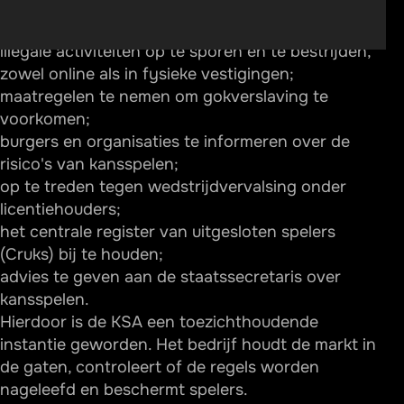
toe te zien op de naleving van wetten en regels
Waar kunnen spelers legale casino’s in Nederland
met betrekking tot vergunningen;
vinden?
illegale activiteiten op te sporen en te bestrijden,
zowel online als in fysieke vestigingen;
maatregelen te nemen om gokverslaving te
voorkomen;
burgers en organisaties te informeren over de
risico's van kansspelen;
op te treden tegen wedstrijdvervalsing onder
licentiehouders;
het centrale register van uitgesloten spelers
(
Cruks
) bij te houden;
advies te geven aan de staatssecretaris over
kansspelen.
Hierdoor is de KSA een toezichthoudende
instantie geworden. Het bedrijf houdt de markt in
de gaten, controleert of de regels worden
nageleefd en beschermt spelers.