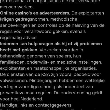
professionals en organisaties die met verslaafde
mensen werken.
Online casino's en adverteerders.
De exploitanten
krijgen gedragsnormen, methodische
aanbevelingen en controles op de naleving van de
regels voor verantwoord gokken, evenals
regelmatig advies.
Iedereen kan hulp vragen als hij of zij problemen
heeft met gokken.
Verzoeken worden in
behandeling genomen van spelers, hun
familieleden, onderwijs- en medische instellingen,
exploitanten en maatschappelijke organisaties.
De diensten van de KSA zijn vooral bedoeld voor
volwassenen. Minderjarigen hebben een wettelijke
vertegenwoordigers nodig als onderdeel van
preventieve maatregelen. De ondersteuning geldt
voor heel Nederland.
Handige links en contactgegevens