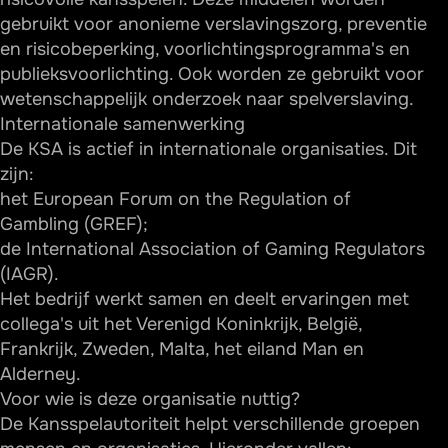
gebruikt voor anonieme verslavingszorg, preventie
en risicobeperking, voorlichtingsprogramma's en
publieksvoorlichting. Ook worden ze gebruikt voor
wetenschappelijk onderzoek naar spelverslaving.
Internationale samenwerking
De KSA is actief in internationale organisaties. Dit
zijn:
het European Forum on the Regulation of
Gambling (GREF)
;
de International Association of Gaming Regulators
(IAGR).
Het bedrijf werkt samen en deelt ervaringen met
collega's uit het Verenigd Koninkrijk, België,
Frankrijk, Zweden, Malta, het eiland Man en
Alderney.
Voor wie is deze organisatie nuttig?
De Kansspelautoriteit helpt verschillende groepen