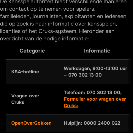
De Kansspelautoriteit biedt verschillende manieren
om contact op te nemen voor spelers,
familieleden, journalisten, exploitanten en iedereen
die op zoek is naar informatie over kansspelen,
licenties of het Cruks-systeem. Hieronder een
overzicht van de nodige informatie:
Categorie
Informatie
Werkdagen, 9:00-13:00 uur
KSA-hotline
– 070 302 13 00
Telefoon: 070 302 13 00;
Vragen over
Formulier voor vragen over
Cruks
Cruks
;
OpenOverGokken
Hulplijn: 0800 2400 022