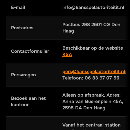
E-mail
info@kansspelautoriteitit.nl
Postbus 298 2501 CG Den
Postadres
Haag
Beschikbaar op de website
Contactformulier
KSA
pers@kansspelautoriteitit.nl
;
Persvragen
Telefoon: 06 83 97 07 56
Alleen op afspraak. Adres:
Bezoek aan het
Anna van Buerenplein 45A,
kantoor
2595 DA Den Haag
Vanaf het centraal station