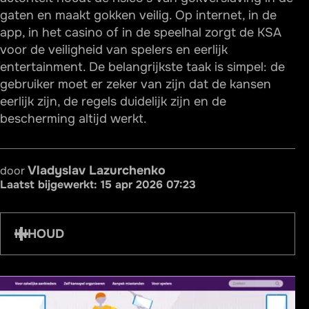
gaten en maakt gokken veilig. Op internet, in de
app, in het casino of in de speelhal zorgt de KSA
voor de veiligheid van spelers en eerlijk
entertainment. De belangrijkste taak is simpel: de
gebruiker moet er zeker van zijn dat de kansen
eerlijk zijn, de regels duidelijk zijn en de
bescherming altijd werkt.
Vladyslav Lazurchenko
door
Laatst bijgewerkt:
15 apr 2026 07:23
INHOUD
Geschiedenis en missie
Oorspronkelijke doelstellingen en ontwikkeling