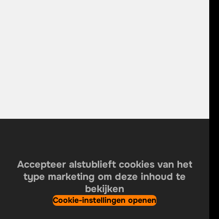
Extra links en contactgegevens
Jouw stap naar veilig gokken
Veelgestelde vragen
Wat is de KSA?
Wat is de belangrijkste taak van de KSA?
Hoe controleert de KSA kansspelaanbieders?
Wat doet de KSA tegen illegale gokactiviteiten?
Oorspronkelijke doelstellingen en ontwikkeling
Wat is Cruks en waarvoor wordt het gebruikt?
Eerst richtte de KSA zich op het opzetten van een
duidelijk reguleringssysteem en het stroomlijnen
Hoe kan iemand zich registreren in Cruks?
van processen met betrekking tot kansspelen. De
Accepteer alstublieft cookies van het
Welke rol speelt de KSA bij het voorkomen van
toezichthouder stelde eisen aan exploitanten. Hij
type marketing om deze inhoud te
gokverslaving?
creëerde duidelijke criteria voor toelating tot de
bekijken
Wie kan gebruikmaken van de diensten van de KSA?
markt. Geleidelijk aan werd het takenpakket
Cookie-instellingen openen
uitgebreid en begon de organisatie:
Hoe helpt de KSA spelers met problemen?