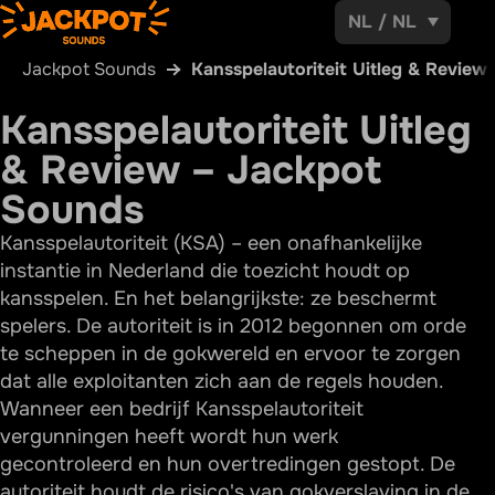
NL
/
NL
Jackpot Sounds
Kansspelautoriteit Uitleg & Revie
Kansspelautoriteit Uitleg
& Review – Jackpot
Sounds
Kansspelautoriteit (KSA) – een onafhankelijke
instantie in Nederland die toezicht houdt op
kansspelen. En het belangrijkste: ze beschermt
spelers. De autoriteit is in 2012 begonnen om orde
te scheppen in de gokwereld en ervoor te zorgen
dat alle exploitanten zich aan de regels houden.
Wanneer een bedrijf Kansspelautoriteit
vergunningen heeft wordt hun werk
gecontroleerd en hun overtredingen gestopt. De
autoriteit houdt de risico's van gokverslaving in de