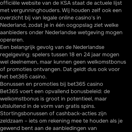
officiële website van
de KSA
staat de actuele lijst
met vergunninghouders. Wij houden zelf ook een
overzicht bij van legale online casino's in
Nederland, zodat je in één oogopslag ziet welke
aanbieders onder Nederlandse wetgeving mogen
opereren.
Een belangrijk gevolg van de Nederlandse
regelgeving: spelers tussen 18 en 24 jaar mogen
wel deelnemen, maar kunnen geen welkomstbonus
of promoties ontvangen. Dat geldt dus ook voor
het bet365 casino.
Bonussen en promoties bij bet365 casino
Bet365 voert een opvallend bonusbeleid: de
welkomstbonus is groot in potentieel, maar
uitsluitend in de vorm van gratis spins.
Stortingsbonussen of cashback-acties zijn
zeldzaam – iets om rekening mee te houden als je
gewend bent aan de aanbiedingen van