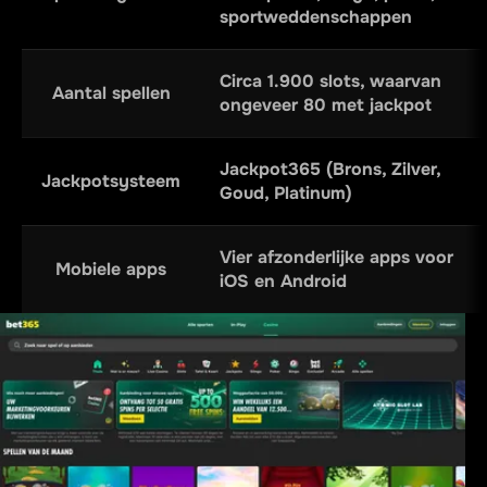
sportweddenschappen
Verantwoord spelen en CRUKS
Bet365 klantenservice
Circa 1.900 slots, waarvan
Aantal spellen
Hoe dien je een klacht in?
ongeveer 80 met jackpot
Gebruikerservaringen en reputatie
Jackpot365 (Brons, Zilver,
Bet365 inlogproblemen: drie veelvoorkomende
Jackpotsysteem
Goud, Platinum)
oorzaken
Conclusie: voor wie is het bet365 online casino
Vier afzonderlijke apps voor
geschikt?
Mobiele apps
iOS en Android
Veelgestelde vragen
Hoe lang duurt een uitbetaling bij bet365?
Is bet365 betrouwbaar?
Wat is de bet365 bonuscode?
Waar moet je de bet365 bonuscode invoeren?
Heeft bet365 casino een no-deposit bonus?