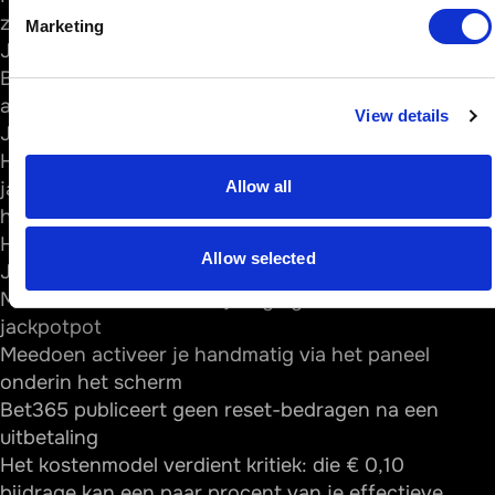
zoeken een stuk efficiënter maakt dan voorheen.
Marketing
Jackpot365 en progressieve jackpots bij bet365
Bet365 is een van de weinige Nederlandse
aanbieders met een eigen merkjackpotsysteem:
View details
Jackpot365.
Het mechanisme bestaat uit vier oplopende
Allow all
jackpots – Brons, Zilver, Goud en Platinum – die op
honderden slots en live tafels te winnen zijn.
Hoe het werkt:
Allow selected
Je betaalt € 0,10 extra boven op je normale inzet
Maximaal 85% van die bijdrage gaat naar de
jackpotpot
Meedoen activeer je handmatig via het paneel
onderin het scherm
Bet365 publiceert geen reset-bedragen na een
uitbetaling
Het kostenmodel verdient kritiek: die € 0,10
bijdrage kan een paar procent van je effectieve