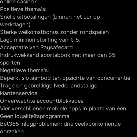
online casino?
Positieve thema's:
Snelle uitbetalingen (binnen het uur op
werkdagen)
Sterke welkomstbonus zonder rondspelen
Lage minimumstorting van € 5,-
Acceptatie van Paysafecard
Indrukwekkend sportsbook met meer dan 35
sporten
Negatieve thema's:
Beperkt slotaanbod ten opzichte van concurrentie
Trage en gebrekkige Nederlandstalige
klantenservice
Onverwachte accountblokkades
Vier verschillende mobiele apps in plaats van één
Geen loyaliteitsprogramma
Bet365 inlogproblemen: drie veelvoorkomende
oorzaken