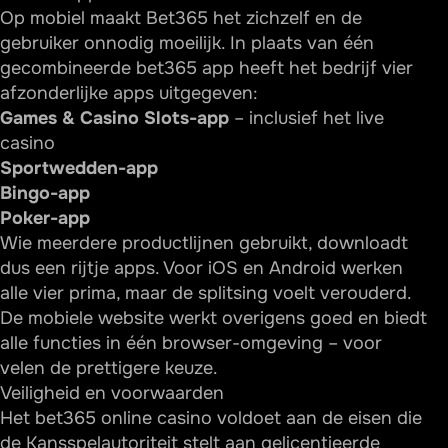
Op mobiel maakt Bet365 het zichzelf en de
gebruiker onnodig moeilijk. In plaats van één
gecombineerde bet365 app heeft het bedrijf vier
afzonderlijke apps uitgegeven:
Games & Casino Slots-app
– inclusief het live
casino
Sportwedden-app
Bingo-app
Poker-app
Wie meerdere productlijnen gebruikt, downloadt
dus een rijtje apps. Voor iOS en Android werken
alle vier prima, maar de splitsing voelt verouderd.
De mobiele website werkt overigens goed en biedt
alle functies in één browser-omgeving – voor
velen de prettigere keuze.
Veiligheid en voorwaarden
Het bet365 online casino voldoet aan de eisen die
de Kansspelautoriteit stelt aan gelicentieerde