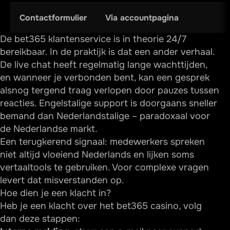
Contactformulier
Via accountpagina
De bet365 klantenservice is in theorie 24/7
bereikbaar. In de praktijk is dat een ander verhaal.
De live chat heeft regelmatig lange wachttijden,
en wanneer je verbonden bent, kan een gesprek
alsnog tergend traag verlopen door pauzes tussen
reacties. Engelstalige support is doorgaans sneller
bemand dan Nederlandstalige – paradoxaal voor
de Nederlandse markt.
Een terugkerend signaal: medewerkers spreken
niet altijd vloeiend Nederlands en lijken soms
vertaaltools te gebruiken. Voor complexe vragen
levert dat misverstanden op.
Hoe dien je een klacht in?
Heb je een klacht over het bet365 casino, volg
dan deze stappen: