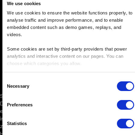
Untamed
Clus
We use cookies
Microgaming
2025
Bison
mult
We use cookies to ensure the website functions properly, to 
analyse traffic and improve performance, and to enable 
embedded content such as demo games, replays, and 
Clus
Pirots 4
ELK Studios
2024
exp
videos.
Some cookies are set by third-party providers that power 
Big Bad
Recent
Klas
Quickspin
analytics and interactive content on our pages. You can 
Wolf
toegevoegd
swo
choose which categories you allow.
Simply
Recent
Klas
Stakelogic
Consent
Wild
toegevoegd
frui
Necessary
Selection
Softwareleveranciers bij Bet365
De catalogus is breed maar niet diep. Bet365 mist
Preferences
enkele kleinere studios zoals Thunderkick volledig
in het filter, hoewel sommige titels via de
Statistics
zoekfunctie wél vindbaar zijn.
Het filter werkt op provider, RTP en thema, wat