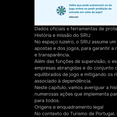
Dados oficiais e ferramentas de prot
História e missão do SRIJ
No espaço luzeiro, o SRIJ assume um
apostas e dos jogos, para garantir a
e transparência.
Além das funções de supervisão, o es
empresas abrangidas e do conjunto
equilibrados de jogo e mitigando os 
associado à dependência.
Neste capítulo, vamos averiguar a hist
numerosas ações que implementa para
para todos.
Origens e enquadramento legal
No contexto do Turismo de Portugal, I