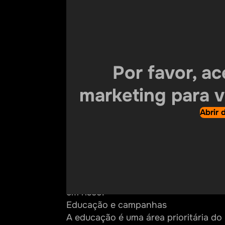
Prevenção da dependência do jogo
O SRIJ desenvolve ações voltadas à 
Plataformas de autoexclusão que per
permanentemente o acesso a sites de
Testes de autodiagnóstico disponíveis
próprios hábitos.
Por favor, ac
Alertas automáticos sobre o tempo ga
marketing para v
Campanhas educativas com materiais d
centros comunitários, alertando para 
Abrir 
Apoio direto a jogadores
Além da prevenção, o SRIJ garante s
Linhas telefónicas especializadas pa
Chats online para contato rápido com 
Encaminhamentos para psicólogos, ter
Materiais de orientação para famili
em risco.
Educação e campanhas
A educação é uma área prioritária do