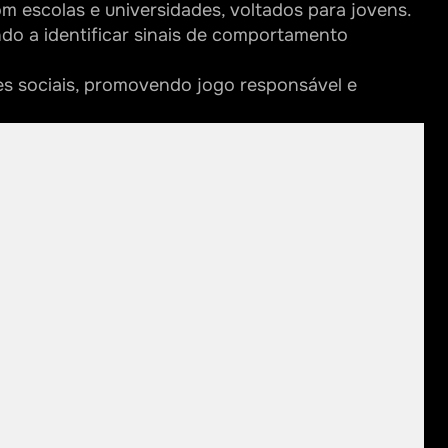
 escolas e universidades, voltados para jovens.
do a identificar sinais de comportamento
s sociais,
promovendo jogo responsável
e