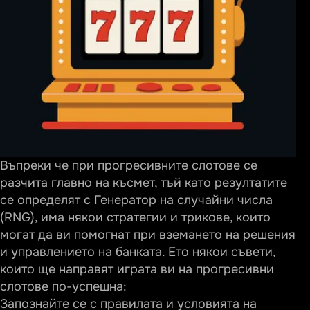
Въпреки че при прогресивните слотове се
разчита главно на късмет, тъй като резултатите
се определят с Генератор на случайни числа
(RNG), има някои стратегии и трикове, които
могат да ви помогнат при вземането на решения
и управлението на банката. Ето някои съвети,
които ще направят играта ви на прогресивни
слотове по-успешна:
Запознайте се с правилата и условията на