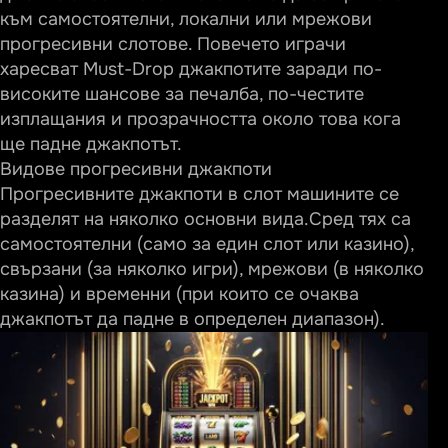
към самостоятелни, локални или мрежови
прогресивни слотове. Повечето играчи
харесват Must-Drop джакпотите заради по-
високите шансове за печалба, по-честите
изплащания и прозрачността около това кога
ще падне джакпотът.
Видове прогресивни джакпоти
Прогресивните джакпоти в слот машините се
разделят на няколко основни вида.Сред тях са
самостоятелни (само за един слот или казино),
свързани (за няколко игри), мрежови (в няколко
казина) и временни (при които се очаква
джакпотът да падне в определен диапазон).