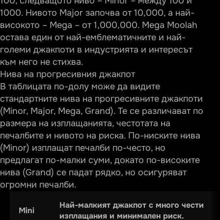
100, следващото ниво – Minor – между 100 и
1000. Нивото Major започва от 10,000, а най-
високото – Mega – от 1,000,000. Mega Moolah
остава един от най-емблематичните и
най-
големи джакпоти
в индустрията и интересът
към него не стихва.
Нива на прогресивния джакпот
В таблицата по-долу може да видите
стандартните нива на прогресивните джакпоти
(Minor, Major, Mega, Grand). Те се различават по
размера на изплащанията, честотата на
печалбите и нивото на риска. По-ниските нива
(Minor) изплащат печалби по-често, но
предлагат по-малки суми, докато по-високите
нива (Grand) се падат рядко, но осигуряват
огромни печалби.
Най-малкият джакпот с много чести
Mini
изплащания и минимален риск.