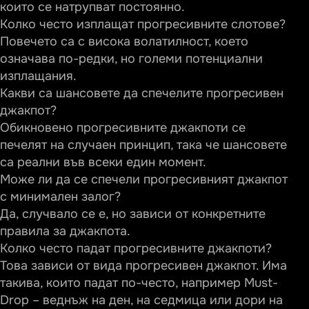
които се натрупват постоянно.
Колко често изплащат прогресивните слотове?
Повечето са с висока волатилност, което
означава по-редки, но големи потенциални
изплащания.
Какви са шансовете да спечелите прогресивен
джакпот?
Обикновено прогресивните джакпоти се
печелят на случаен принцип, така че шансовете
са реални във всеки един момент.
Може ли да се спечели прогресивният джакпот
с минимален залог?
Да, случвало се е, но зависи от конкретните
правила за джакпота.
Колко често падат прогресивните джакпоти?
Това зависи от вида прогресивен джакпот. Има
такива, които падат по-често, например Must-
Drop – веднъж на ден, на седмица или дори на