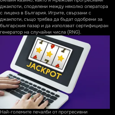
онлайн казино, както и мрежови прогресивни
Прогресивни джакпоти с гарантирана печалба
джакпоти, споделени между няколко оператора
(Must-Drop Jackpot)
с лиценз в България. Игрите, свързани с
Видове прогресивни джакпоти
джакпоти, също трябва да бъдат одобрени за
Самостоятелни прогресивни джакпоти
българския пазар и да използват сертифициран
генератор на случайни числа (RNG).
Свързани прогресивни игри
Мрежови прогресивни слотове
Временни джакпоти
Най-популярните прогресивни слот игри и
джакпоти
Стратегии за прогресивни слотове: как да
увеличите шансовете си за печалба
Прогресивни слотове с джакпот – плюсове и
минуси
Отговорна игра
Често задавани въпроси
Най-големите печалби от прогресивни