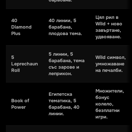
Цял рил в
40
40 линии, 5
Wild + ново
Diamond
барабана,
завъртане,
Plus
плодова тема.
удвояване.
5 линии, 5
5
Wild символ,
барабана, тема
Leprechaun
умножаване
със зарове и
Roll
на печалби.
леприкон.
Множители,
Египетска
бонус
Book of
тематика, 5
колело,
Power
барабана, 40
безплатни
линии.
игри.