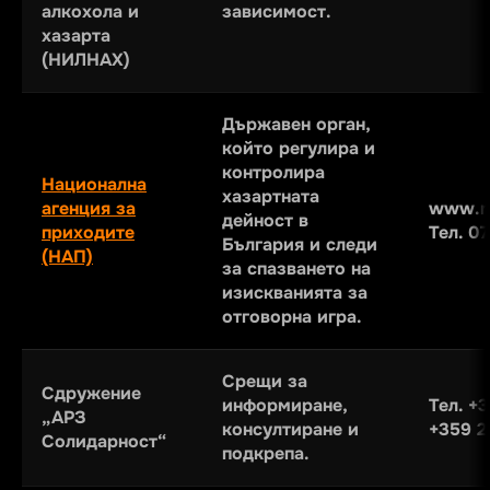
алкохола и
зависимост.
хазарта
(НИЛНАХ)
Държавен орган,
който регулира и
контролира
Национална
хазартната
агенция за
www.n
дейност в
приходите
Тел. 0
България и следи
(НАП)
за спазването на
изискванията за
отговорна игра.
Срещи за
Сдружение
информиране,
Тел. +
„АРЗ
консултиране и
+359 2
Солидарност“
подкрепа.