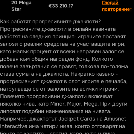
20 Mega
Гледай
€33 210.17
Star
повторениет
Как работят прогресивните джакпоти?
Прогресивните джакпоти в онлайн казината
работят на следния принцип: играчите поставят
залози с реални средства на участващите игри,
като малък процент от всеки направен залог се
добавя към общия награден фонд. Колкото
повече завъртания се правят, толкова по-голяма
става сумата на джакпота. Накратко казано -
прогресивният джакпот в слот игрите е печалба,
натрупваща се от залозите на всички играчи.
Повечето прогресивни джакпоти включват
няколко нива, като Minor, Major, Mega. При други
липсват подобни наименования на нивата.
Например, джакпотът Jackpot Cards на Amusnet
Interactive има четири нива, които отговарят на
боите от картите – спатия, каро, купа и пика.