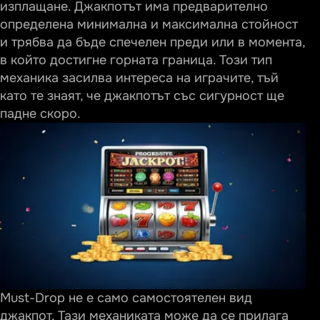
изплащане. Джакпотът има предварително
определена минимална и максимална стойност
и трябва да бъде спечелен преди или в момента,
в който достигне горната граница. Този тип
механика засилва интереса на играчите, тъй
като те знаят, че джакпотът със сигурност ще
падне скоро.
Must-Drop не е само самостоятелен вид
джакпот. Тази механиката може да се прилага