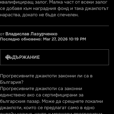
квалифициращ залог. Малка част от всеки залог
се добавя към наградния фонд и така джакпотът
нараства, докато не бъде спечелен.
Владислав Лазурченко
от
Последно обновено:
Mar 27, 2026 10:19 PM
СЪДЪРЖАНИЕ
Прогресивните джакпоти законни ли са в
България?
Прогресивните джакпоти законни ли са в
България?
Най-големите печалби от прогресивни
Прогресивните джакпоти са законни
джакпоти
единствено ако са сертифицирани за
Как работят прогресивните джакпоти?
българския пазар. Може да срещнете локални
Нива на прогресивния джакпот
джакпоти, които се предлагат само в едно