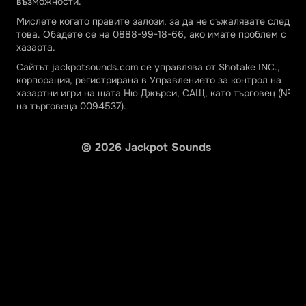
възможности.
Мислете когато правите залози, за да не съжалявате след
това. Обадете се на 0888-99-18-66, ако имате проблем с
хазарта.
Сайтът jackpotsounds.com се управлява от Shotake INC.,
корпорация, регистрирана в Управлението за контрол на
хазартни игри на щата Ню Джърси, САЩ, като търговец (№
на търговеца 0094537).
©
2026
Jackpot Sounds