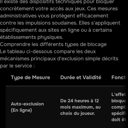
Il existe des dispositifs techniques pour bloquer
concrètement votre accès aux jeux. Ces mesures
administratives vous protègent efficacement
contre les impulsions soudaines. Elles s'appliquent
spécifiquement aux sites en ligne ou à certains
établissements physiques.
Comprendre les différents types de blocage
Le tableau ci-dessous compare les deux
mécanismes principaux d'exclusion simple décrits
par le service :
Type de Mesure
Durée et Validité
Foncti
L'effet
De 24 heures à 12
bloque 
Auto-exclusion
mois maximum, au
compte
(En ligne)
choix du joueur.
spécifi
doit êtr