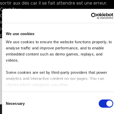
sortir aux dés car il se fait attendre est une erreur.
C'est faux.
Chaque lancer reste un événement unique et
indépendant. De plus, les paris sportifs restent des
jeux de chance réservés pour les adultes. C'est un
We use cookies
principe rappelé régulièrement par l'ANJ.
We use cookies to ensure the website functions properly, to 
analyse traffic and improve performance, and to enable 
embedded content such as demo games, replays, and 
videos.
Some cookies are set by third-party providers that power 
analytics and interactive content on our pages. You can 
choose which categories you allow.
Consent
Necessary
Selection
Les signaux d'alerte à surveiller
L'addiction s'installe souvent de manière