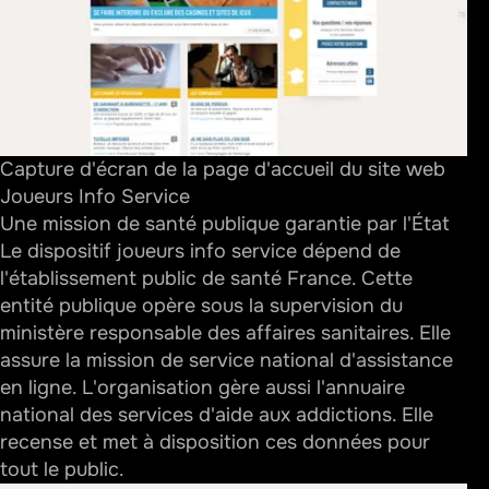
Des outils concrets pour rompre l'isolement
Un espace d'échange et de soutien mutuel
Un annuaire national pour trouver de l'aide près de
chez vous
Mieux comprendre les mécanismes du jeu pour se
protéger
Capture d'écran de la page d'accueil du site web
Joueurs Info Service
Déconstruire les fausses croyances sur le hasard
Une mission de santé publique garantie par l'État
Les signaux d'alerte à surveiller
Le dispositif joueurs info service dépend de
Un soutien spécifique pour l'entourage du joueur
l'établissement public de santé France. Cette
entité publique opère sous la supervision du
Se protéger financièrement et psychologiquement
ministère responsable des affaires sanitaires
. Elle
Des ressources documentaires accessibles à tous
assure la mission de service national d'assistance
Des mesures administratives pour limiter l'accès
en ligne. L'organisation gère aussi l'annuaire
national des services d'aide aux addictions. Elle
Comprendre les différents types de blocage
recense et met à disposition ces données pour
Des stratégies personnelles pour garder la
tout le public.
maîtrise