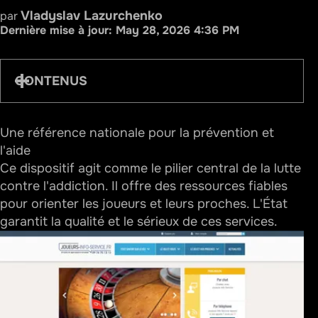
Vladyslav Lazurchenko
par
Dernière mise à jour:
May 28, 2026 4:36 PM
CONTENUS
Une référence nationale pour la prévention et
l'aide
Une référence nationale pour la prévention et
l'aide
Une mission de santé publique garantie par l'État
Ce dispositif agit comme le pilier central de la lutte
Des principes d'intervention protecteurs et
contre l'addiction. Il offre des ressources fiables
éthiques
pour orienter les joueurs et leurs proches. L'État
Des solutions d'écoute disponibles à tout
garantit la qualité et le sérieux de ces services.
moment
Un contact par téléphone ouverte 7/7
Un accompagnement numérique via le chat et les
réseaux