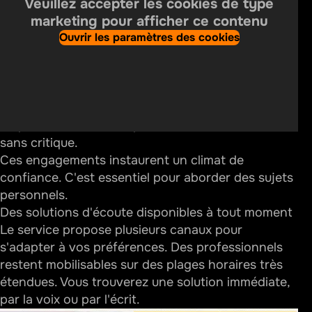
Veuillez accepter les cookies de type
Anonymat et confidentialité
: Les échanges sont
Quelles mesures peuvent être prises pour limiter
marketing pour afficher ce contenu
totalement secrets. Vous pouvez vous révéler sans
l’accès aux jeux ?
Ouvrir les paramètres des cookies
peur du jugement ;
Quelle est la mission de Joueurs Info Service ?
Neutralité bienveillante
: Les écoutants adoptent
une posture impartiale. Ils agissent
indépendamment de tout intérêt privé ;
Absence de jugement
: Le dialogue se fonde sur le
respect. Votre histoire personnelle est accueillie
sans critique.
Ces engagements instaurent un climat de
confiance. C'est essentiel pour aborder des sujets
personnels.
Des solutions d'écoute disponibles à tout moment
Le service propose plusieurs canaux pour
s'adapter à vos préférences. Des professionnels
restent mobilisables sur des plages horaires très
étendues. Vous trouverez une solution immédiate,
par la voix ou par l'écrit.