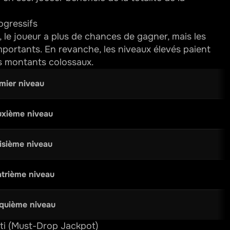
ogressifs
s, le joueur a plus de chances de gagner, mais les
portants. En revanche, les niveaux élevés paient
s montants colossaux.
mier niveau
xième niveau
isième niveau
trième niveau
quième niveau
nti (Must-Drop Jackpot)