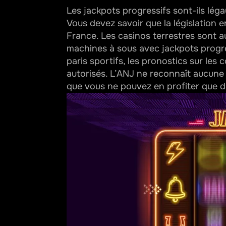
Les jackpots progressifs sont-ils lég
Vous devez savoir que la législation e
France. Les casinos terrestres sont a
machines à sous avec jackpots progres
paris sportifs, les pronostics sur les 
pot)
autorisés. L’ANJ ne reconnaît aucune 
que vous ne pouvez en profiter que d
ueurs
ous progressives