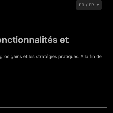
FR
/
FR
onctionnalités et
gros gains et les stratégies pratiques. À la fin de