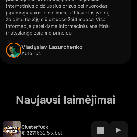
internetinius didžiuosius prizus bei nuorodas į
įspūdingiausius laimėjimus, užfiksuotus įvairių
žaidimų tiekėjų siūlomuose žaidimuose. Visa
informacija pateikiama informaciniu, analitiniu
ir atsakingo žaidimo principu.
Vladyslav Lazurchenko
Autorius
Naujausi laimėjimai
Cluster*uck
€ 327
1632.5
x bet
Žiūrėti įrašų p
Nemoka