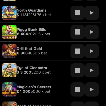
North Guardians
$ 1 131
2261.76
x bet
Žiūrėti įrašų p
Nemoka
Piggy Bank Bills
€ 404
2020.5
x bet
Žiūrėti įrašų p
Nemoka
Drill that Gold
€ 966
4830
x bet
Žiūrėti įrašų p
Nemoka
Eye of Cleopatra
$ 3 200
3200
x bet
Žiūrėti įrašų p
Nemoka
Magician’s Secrets
£ 1 000
5000
x bet
Žiūrėti įrašų p
Nemoka