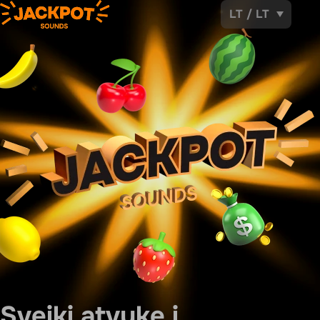
LT
/
LT
Sveiki atvykę į