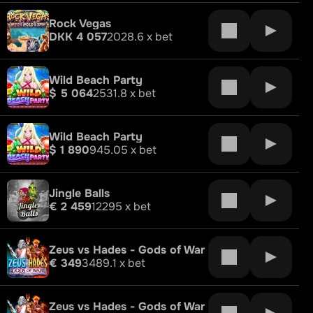
Rock Vegas
DKK 4 057
2028.6
x bet
Žiūrėti įrašų p
Nemoka
Wild Beach Party
$ 5 064
2531.8
x bet
Žiūrėti įrašų p
Nemoka
Wild Beach Party
$ 1 890
945.05
x bet
Žiūrėti įrašų p
Nemoka
Jingle Balls
€ 2 459
12295
x bet
Žiūrėti įrašų p
Nemoka
Zeus vs Hades - Gods of War
€ 349
3489.1
x bet
Žiūrėti įrašų p
Nemoka
Zeus vs Hades - Gods of War