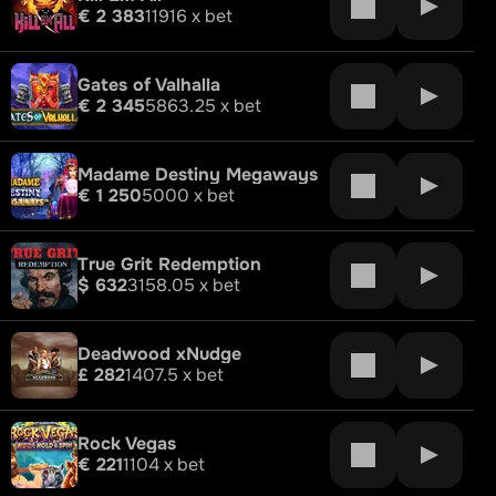
€ 2 383
11916
x bet
Žiūrėti įrašų p
Nemoka
Gates of Valhalla
€ 2 345
5863.25
x bet
Žiūrėti įrašų p
Nemoka
Madame Destiny Megaways
€ 1 250
5000
x bet
Žiūrėti įrašų p
Nemoka
True Grit Redemption
$ 632
3158.05
x bet
Žiūrėti įrašų p
Nemoka
Deadwood xNudge
£ 282
1407.5
x bet
Žiūrėti įrašų p
Nemoka
Rock Vegas
€ 221
1104
x bet
Žiūrėti įrašų p
Nemoka