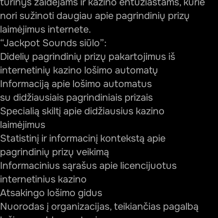
turinys žaidėjams ir kazino entuziastams, kurie
nori sužinoti daugiau apie pagrindinių prizų
laimėjimus internete.
“Jackpot Sounds siūlo”:
Didelių pagrindinių prizų pakartojimus iš
internetinių kazino lošimo automatų
Informaciją apie lošimo automatus
su didžiausiais pagrindiniais prizais
Specialią skiltį apie didžiausius kazino
laimėjimus
Statistinį ir informacinį kontekstą apie
pagrindinių prizų veikimą
Informacinius sąrašus apie licencijuotus
internetinius kazino
Atsakingo lošimo gidus
Nuorodas į organizacijas, teikiančias pagalbą