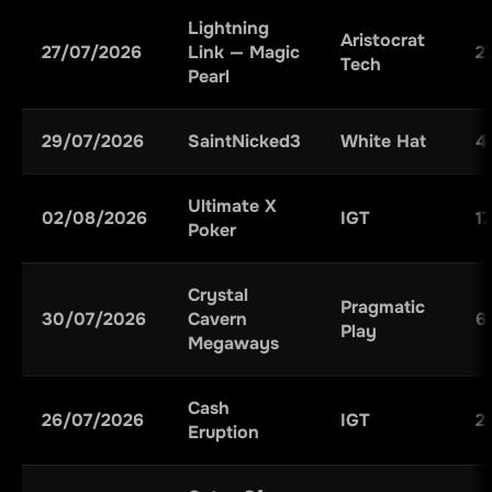
Lightning
Aristocrat
27/07/2026
Link — Magic
2
Tech
Pearl
29/07/2026
SaintNicked3
White Hat
4
Ultimate X
02/08/2026
IGT
1
Poker
Crystal
Pragmatic
30/07/2026
Cavern
6
Play
Megaways
Cash
26/07/2026
IGT
2
Eruption