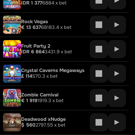
IDR 1 377
6884
x bet
Žiūrėti įrašų p
Nemoka
Rock Vegas
€ 13 637
68183.4
x bet
Žiūrėti įrašų p
Nemoka
Fruit Party 2
IDR 6 864
3431.9
x bet
Žiūrėti įrašų p
Nemoka
Crystal Caverns Megaways
£ 114
570.3
x bet
Žiūrėti įrašų p
Nemoka
Zombie Carnival
€ 1 919
1919.3
x bet
Žiūrėti įrašų p
Nemoka
Deadwood xNudge
$ 560
2797.55
x bet
Žiūrėti įrašų p
Nemoka