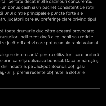
tă libertate decât multe cazinouri concurente,
re un bonus cash și un pachet consistent de rotiri
ntă unul dintre principalele puncte forte ale
ru jucătorii care au preferințe clare privind tipul
 că toate drumurile duc către aceeași provocare:
usurilor. Indiferent dacă alegi banii sau rotirile
ătre jucătorii activi care pot acumula rapid volumul
legere interesantă pentru utilizatorii care preferă
lui în care își utilizează bonusul. Dacă urmărești și
 din industrie, pe Jackpot Sounds poți găsi
lay-uri și premii recente obținute la sloturile