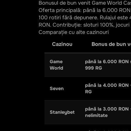
Bonusul de bun venit Game World Ca
Oferta principală: până la 6.000 RON s
100 rotiri fără depunere. Rulajul este
RON. Contribuție: sloturi 100%, jocu
Comparație cu alte cazinouri
ivare
Cazinou
Bonus de bun v
Game
până la 6.000 RON 
World
999 RG
până la 4.000 RON 
Seven
RG
până la 3.000 RON 
Stanleybet
nelimitate