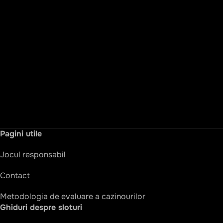
Pagini utile
Jocul responsabil
Contact
Metodologia de evaluare a cazinourilor
Ghiduri despre sloturi