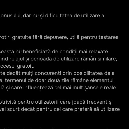
usului, dar nu și dificultatea de utilizare a
tiri gratuite fără depunere, utilă pentru testarea
ceasta nu beneficiază de condiții mai relaxate
ind rulajul și perioada de utilizare rămân similare,
ccesul gratuit.
te decât mulți concurenți prin posibilitatea de a
ea, termenul de doar două zile rămâne elementul
ă și care influențează cel mai mult șansele reale
rivită pentru utilizatorii care joacă frecvent și
al scurt decât pentru cei care preferă să utilizeze