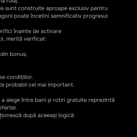
a rulaj.
le sunt construite aproape exclusiv pentru
tegorii poate încetini semnificativ progresul
fici înainte de activare
, merită verificat:
 din bonus;
a condițiilor.
te probabil cel mai important.
a alege între bani și rotiri gratuite reprezintă
ofertei.
cționează după aceeași logică: