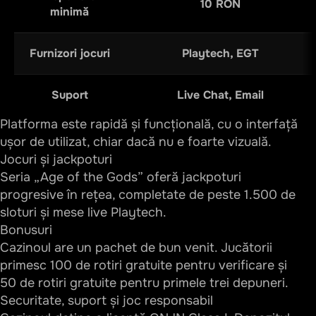
10 RON
minimă
Furnizori jocuri
Playtech, EGT
Suport
Live Chat, Email
Platforma este rapidă și funcțională, cu o interfață
ușor de utilizat, chiar dacă nu e foarte vizuală.
Jocuri și jackpoturi
Seria „Age of the Gods” oferă jackpoturi
progresive în rețea, completate de peste 1.500 de
sloturi și mese live Playtech.
Bonusuri
Cazinoul are un pachet de bun venit. Jucătorii
primesc 100 de rotiri gratuite pentru verificare și
50 de rotiri gratuite pentru primele trei depuneri.
Securitate, suport și joc responsabil