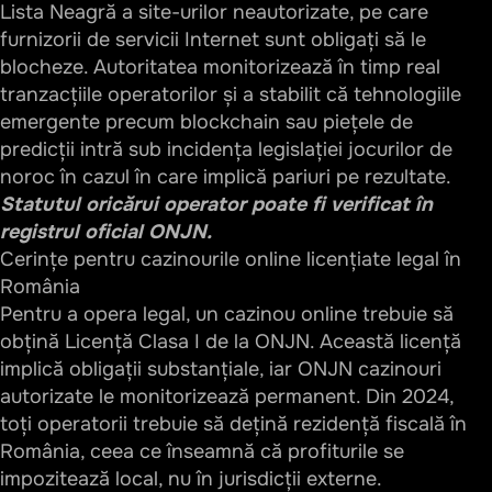
Lista Neagră a site-urilor neautorizate, pe care
furnizorii de servicii Internet sunt obligați să le
blocheze. Autoritatea monitorizează în timp real
tranzacțiile operatorilor și a stabilit că tehnologiile
emergente precum blockchain sau piețele de
predicții intră sub incidența legislației jocurilor de
noroc în cazul în care implică pariuri pe rezultate.
Statutul oricărui operator poate fi verificat în
registrul oficial ONJN
.
Cerințe pentru cazinourile online licențiate legal în
România
Pentru a opera legal, un cazinou online trebuie să
obțină Licență Clasa I de la ONJN. Această licență
implică obligații substanțiale, iar ONJN cazinouri
autorizate le monitorizează permanent. Din 2024,
toți operatorii trebuie să dețină rezidență fiscală în
România, ceea ce înseamnă că profiturile se
impozitează local, nu în jurisdicții externe.