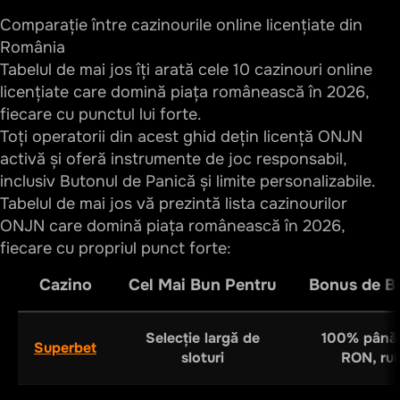
Comparație între cazinourile online licențiate din
România
Comparație între cazinourile online licențiate din
România
Cadrul legal al jocurilor de noroc din România
Tabelul de mai jos îți arată cele 10 cazinouri online
Cerințe pentru cazinourile online licențiate legal în
licențiate care domină piața românească în 2026,
România
fiecare cu punctul lui forte.
Taxe pe jocurile de noroc online din România
Toți operatorii din acest ghid dețin licență ONJN
activă și oferă instrumente de joc responsabil,
Reguli de publicitate și restricții de marketing
inclusiv Butonul de Panică și limite personalizabile.
Cerințe de securitate pentru cazinourile online
Tabelul de mai jos vă prezintă lista cazinourilor
legale
ONJN care domină piața românească în 2026,
Protecția jucătorilor și măsuri de joc responsabil
fiecare cu propriul punct forte:
Tipuri de jocuri de noroc online permise în România
Cazino
Cel Mai Bun Pentru
Bonus de B
Recenzii ale cazinourilor online din România
Superbet Casino: Cele mai bune sloturi
Selecție largă de
100% până 
Superbet
sloturi
RON, rul
Jocuri și jackpoturi
Bonusuri