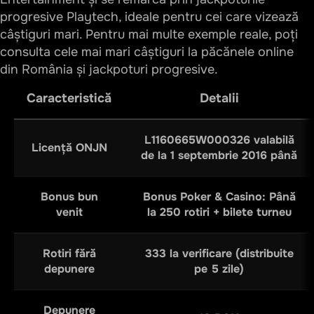
progresive Playtech, ideale pentru cei care vizează
câștiguri mari. Pentru mai multe exemple reale, poți
consulta
cele mai mari câștiguri la păcănele online
din România
și jackpoturi progresive.
Caracteristică
Detalii
L1160665W000326 valabilă
Licență ONJN
de la 1 septembrie 2016 până
Bonus bun
Bonus Poker & Casino: Până
venit
la 250 rotiri + bilete turneu
Rotiri fără
333 la verificare (distribuite
depunere
pe 5 zile)
Depunere