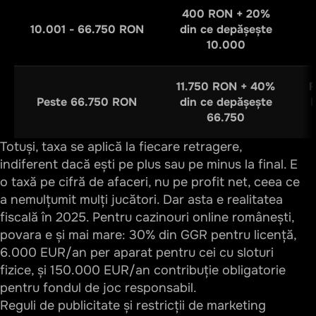
400 RON + 20%
10.001 - 66.750 RON
din ce depășește
10.000
11.750 RON + 40%
R
Peste 66.750 RON
din ce depășește
66.750
Totuși, taxa se aplică la fiecare retragere,
indiferent dacă ești pe plus sau pe minus la final. E
o taxă pe cifră de afaceri, nu pe profit net, ceea ce
a nemulțumit mulți jucători. Dar asta e realitatea
fiscală în 2025. Pentru cazinouri online românești,
povara e și mai mare: 30% din GGR pentru licență,
6.000 EUR/an per aparat pentru cei cu sloturi
fizice, și 150.000 EUR/an contribuție obligatorie
pentru fondul de joc responsabil.
Reguli de publicitate și restricții de marketing