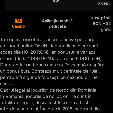
EGT
în România
3 depun
Cum să te înregistrezi și să începi să joci
100% până l
Joc responsabil în România
888
Aplicație mobilă
RON + 300 
Casino
dedicată
Cerințe legale pentru jucătorii din România
gratui
Rezumat
Toți operatorii oferă pariuri sportive pe lângă
cazinouri online ONJN, depunerile minime sunt
Întrebări Frecvente
accesibile (10-20 RON), iar bonusurile variază
Trebuie să plătesc impozit la ANAF dacă nu retrag
enorm (de la 1.000 RON la aproape 9.000 RON).
banii?
Dar atenție: un bonus mare nu înseamnă neapărat
Pot juca la cazinouri online dacă am sub 21 de ani?
un bonus bun. Contează mult cerințele de rulaj,
De ce mi-a fost respinsă retragerea?
pentru a fi sigur că folosești un cazinou online
serios.
Ce este "Rulajul Bonusului"?
Cadrul legal al jocurilor de noroc din România
În România, jocurile de noroc online sunt în
totalitate legale, deși acest lucru nu a fost
întotdeauna cazul. Înainte de 2015, sectorul din