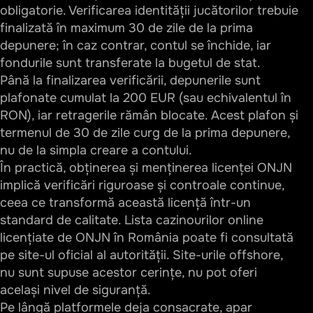
obligatorie. Verificarea identității jucătorilor trebuie
finalizată în maximum 30 de zile de la prima
depunere; în caz contrar, contul se închide, iar
fondurile sunt transferate la bugetul de stat.
Până la finalizarea verificării, depunerile sunt
plafonate cumulat la 200 EUR (sau echivalentul în
RON), iar retragerile rămân blocate. Acest plafon și
termenul de 30 de zile curg de la prima depunere,
nu de la simpla creare a contului.
În practică, obținerea și menținerea licenței ONJN
implică verificări riguroase și controale continue,
ceea ce transformă această licență într-un
standard de calitate. Lista cazinourilor online
licențiate de ONJN în România poate fi consultată
pe site-ul oficial al autorității. Site-urile offshore,
nu sunt supuse acestor cerințe, nu pot oferi
același nivel de siguranță.
Pe lângă platformele deja consacrate, apar