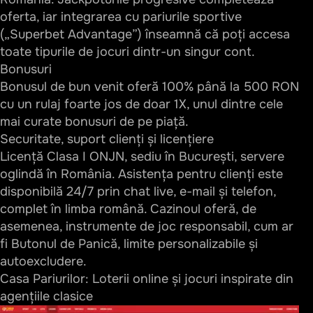
oferta, iar integrarea cu pariurile sportive
(„Superbet Advantage”) înseamnă că poți accesa
toate tipurile de jocuri dintr-un singur cont.
Bonusuri
Bonusul de bun venit oferă 100% până la 500 RON
cu un rulaj foarte jos de doar 1X, unul dintre cele
mai curate bonusuri de pe piață.
Securitate, suport clienți și licențiere
Licență Clasa I ONJN, sediu în București, servere
oglindă în România. Asistența pentru clienți este
disponibilă 24/7 prin chat live, e-mail și telefon,
complet în limba română. Cazinoul oferă, de
asemenea, instrumente de joc responsabil, cum ar
fi Butonul de Panică, limite personalizabile și
autoexcludere.
Casa Pariurilor: Loterii online și jocuri inspirate din
agențiile clasice