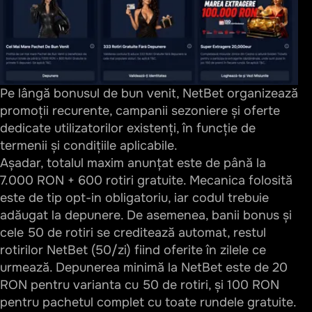
Pe lângă bonusul de bun venit, NetBet organizează
promoții recurente, campanii sezoniere și oferte
dedicate utilizatorilor existenți, în funcție de
termenii și condițiile aplicabile.
Așadar, totalul maxim anunțat este de până la
7.000 RON + 600 rotiri gratuite. Mecanica folosită
este de tip opt-in obligatoriu, iar codul trebuie
adăugat la depunere. De asemenea, banii bonus și
cele 50 de rotiri se creditează automat, restul
rotirilor NetBet (50/zi) fiind oferite în zilele ce
urmează. Depunerea minimă la NetBet este de 20
RON pentru varianta cu 50 de rotiri, și 100 RON
pentru pachetul complet cu toate rundele gratuite.