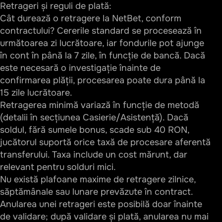
Retrageri și reguli de plată:
Cât durează o retragere la NetBet, conform
contractului? Cererile standard se procesează în
următoarea zi lucrătoare, iar fondurile pot ajunge
în cont în până la 7 zile, în funcție de bancă. Dacă
este necesară o investigație înainte de
confirmarea plății, procesarea poate dura până la
15 zile lucrătoare.
Retragerea minimă variază în funcție de metodă
(detalii în secțiunea Casierie/Asistență). Dacă
soldul, fără sumele bonus, scade sub 40 RON,
jucătorul suportă orice taxă de procesare aferentă
transferului. Taxa include un cost mărunt, dar
relevant pentru solduri mici.
Nu există plafoane maxime de retragere zilnice,
săptămânale sau lunare prevăzute în contract.
Anularea unei retrageri este posibilă doar înainte
de validare; după validare și plată, anularea nu mai