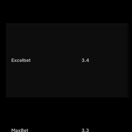
Excelbet
3.4
MaxBet
3.3