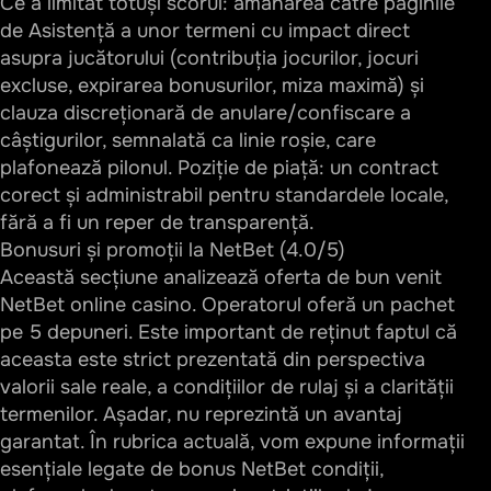
Ce a limitat totuși scorul: amânarea către paginile
de Asistență a unor termeni cu impact direct
asupra jucătorului (contribuția jocurilor, jocuri
excluse, expirarea bonusurilor, miza maximă) și
clauza discreționară de anulare/confiscare a
câștigurilor, semnalată ca linie roșie, care
plafonează pilonul. Poziție de piață: un contract
corect și administrabil pentru standardele locale,
fără a fi un reper de transparență.
Bonusuri și promoții la NetBet (4.0/5)
Această secțiune analizează oferta de bun venit
NetBet online casino. Operatorul oferă un pachet
pe 5 depuneri. Este important de reținut faptul că
aceasta este strict prezentată din perspectiva
valorii sale reale, a condițiilor de rulaj și a clarității
termenilor. Așadar, nu reprezintă un avantaj
garantat. În rubrica actuală, vom expune informații
esențiale legate de bonus NetBet condiții,