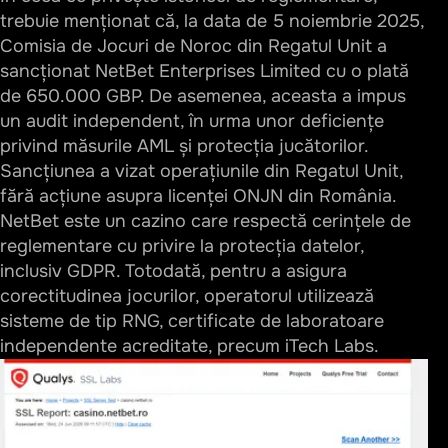
trebuie menționat că, la data de 5 noiembrie 2025,
Comisia de Jocuri de Noroc din Regatul Unit a
sancționat NetBet Enterprises Limited cu o plată
de 650.000 GBP. De asemenea, aceasta a impus
un audit independent, în urma unor deficiențe
privind măsurile AML și protecția jucătorilor.
Sancțiunea a vizat operațiunile din Regatul Unit,
fără acțiune asupra licenței ONJN din România.
NetBet este un cazino care respectă cerințele de
reglementare cu privire la protecția datelor,
inclusiv GDPR. Totodată, pentru a asigura
corectitudinea jocurilor, operatorul utilizează
sisteme de tip RNG, certificate de laboratoare
independente acreditate, precum iTech Labs.