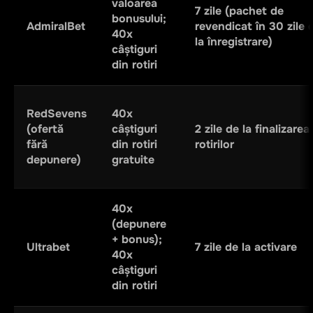
valoarea
7 zile (pachet de
bonusului;
AdmiralBet
revendicat în 30 zile 
40x
la înregistrare)
câștiguri
din rotiri
RedSevens
40x
(ofertă
câștiguri
2 zile de la finalizarea
fără
din rotiri
rotirilor
depunere)
gratuite
40x
(depunere
+ bonus);
Ultrabet
7 zile de la activare
40x
câștiguri
din rotiri