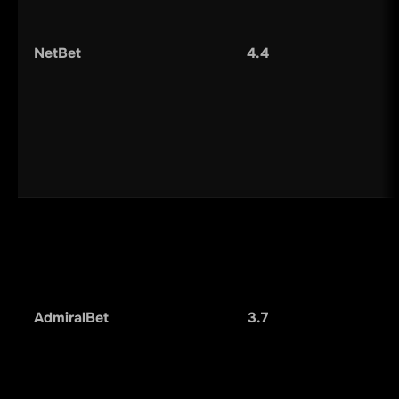
NetBet
4.4
AdmiralBet
3.7