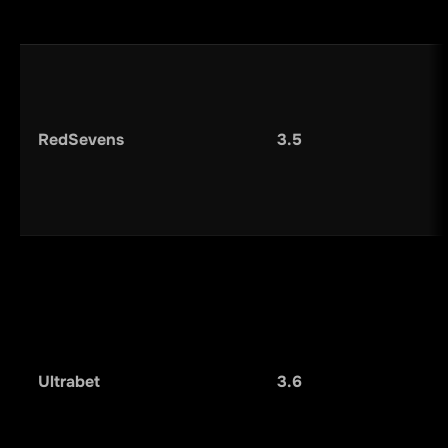
RedSevens
3.5
Ultrabet
3.6