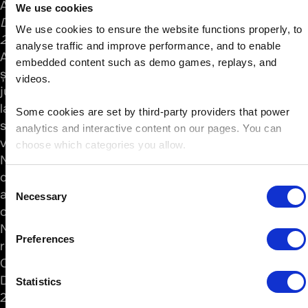
Auditul Termenilor și condițiilor (3.5/5)
We use cookies
Data verificării Termenilor și Condițiilor: 29 iunie
We use cookies to ensure the website functions properly, to 
2026
analyse traffic and improve performance, and to enable 
Această secțiune evaluează cât de clar, echilibrat
embedded content such as demo games, replays, and 
și verificabil este contractul pe care îl acceptă un
videos.
jucător din România atunci când deschide un cont
la NetBet casino. Am analizat versiunea publică a
Some cookies are set by third-party providers that power 
secțiunii de Termeni și condiții NetBet, datată și
analytics and interactive content on our pages. You can 
versionată. Astfel, am urmărit regulile de retragere
choose which categories you allow.
NetBet, declanșatorii de verificare a identității, și
clauzele de risc asupra contului. De asemenea, am
Consent
acordat o atenție suplimentară și regimului
Necessary
Selection
conturilor inactive, mecanismului de autoexcludere
NetBet și modului în care sunt soluționate
Preferences
reclamațiile.
Ce am verificat
Document versionat și datat: „Versiunea 2.2 –
Statistics
29/07/2024”, ce indică un control al versiunilor și