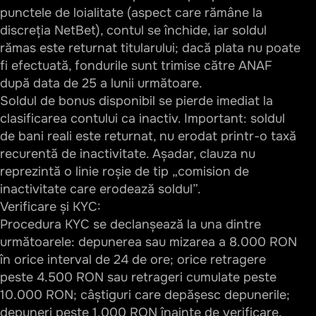
punctele de loialitate (aspect care rămâne la
discreția NetBet), contul se închide, iar soldul
rămas este returnat titularului; dacă plata nu poate
fi efectuată, fondurile sunt trimise către ANAF
după data de 25 a lunii următoare.
Soldul de bonus disponibil se pierde imediat la
clasificarea contului ca inactiv. Important: soldul
de bani reali este returnat, nu erodat printr-o taxă
recurentă de inactivitate. Așadar, clauza nu
reprezintă o linie roșie de tip „comision de
inactivitate care erodează soldul”.
Verificare și KYC:
Procedura KYC se declanșează la una dintre
următoarele: depunerea sau mizarea a 8.000 RON
în orice interval de 24 de ore; orice retragere
peste 4.500 RON sau retrageri cumulate peste
10.000 RON; câștiguri care depășesc depunerile;
depuneri peste 1.000 RON înainte de verificare.