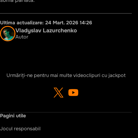
Ultima actualizare:
24 Mart. 2026 14:26
Vladyslav Lazurchenko
Autor
Urmăriți-ne pentru mai multe videoclipuri cu jackpot
Pagini utile
Jocul responsabil