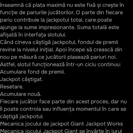
înseamnă că plata maximă nu este fixă ​​și crește în
funcție de pariurile jucătorilor. O parte din fiecare
pariu contribuie la jackpotul total, care poate
ajunge la sume impresionante. Suma totală este
afișată în interfața slotului.
Când cineva câștigă jackpotul, fondul de premii
revine la nivelul inițial. Apoi începe să crească din
nou pe măsură ce jucătorii plasează pariuri noi.
Astfel, slotul funcționează într-un ciclu continuu:
Acumulare fond de premii.
Jackpot câștigat.
Resetare.
Acumulare nouă.
Fiecare jucător face parte din acest proces, dar nu
îl poate controla sau influența momentul în care se
câștigă jackpotul.
Mecanica jocului de jackpot Giant Jackpot Works
Mecanica jocului Jackpot Giant se învârte în jurul