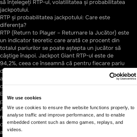
să înțelegeți RTP-ul, volatilitatea și probabilitatea
jackpotului.
RTP și probabilitatea jackpotului: Care este
diferența?
RTP (Return to Player – Returnare la Jucător) este
un indicator teoretic care arată ce procent din
totalul pariurilor se poate aștepta un jucător să
câștige înapoi. Jackpot Giant RTP-ul este de
94,2%, ceea ce înseamnă că pentru fiecare pariu
de 100 €, jucătorul se poate aștepta să primească
aproximativ 94 € înapoi, restul de 6 € fiind reținut
de operator.
Este important să înțelegem că RTP-ul este un
We use cookies
procent teoretic de returnare pe termen lung.
We use cookies to ensure the website functions properly, to 
Această metrică reprezintă rezultatul cumulativ a
analyse traffic and improve performance, and to enable 
mii de rotiri. Prin urmare, nu reflectă probabilitatea
embedded content such as demo games, replays, and 
de a câștiga jackpot-ul. Acest lucru este valabil mai
videos.
ales pentru slotul Jackpot Giant, unde jackpot-ul