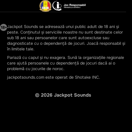
Recenzie Netbet
ONJN
Joc Responsabil
Recenzie Getsbet
Jackpot Sounds se adresează unui public adult de 18 ani și
Recenzie Unibet
peste. Conținutul și serviciile noastre nu sunt destinate celor
sub 18 ani sau persoanelor care sunt autoexcluse sau
diagnosticate cu o dependență de jocuri. Joacă responsabil și
Recenzie Zinx
în limitele tale.
Recenzie TopBet
Pariază cu capul și nu exagera. Sună la organizațiile regionale
care ajută persoanele cu dependență de jocuri dacă ai o
problemă cu jocurile de noroc.
Cazinouri online România noi
jackpotsounds.com este operat de Shotake INC.
Cazinouri cu jackpot în România
Recenzie Win2 Casino
©
2026
Jackpot Sounds
Cazinouri online EGT în România