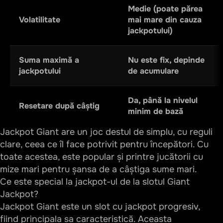
Medie (poate părea
Volatilitate
mai mare din cauza
jackpotului)
Suma maximă a
Nu este fix, depinde
jackpotului
de acumulare
Da, până la nivelul
Resetare după câștig
minim de bază
Jackpot Giant are un joc destul de simplu, cu reguli
clare, ceea ce îl face potrivit pentru începători. Cu
toate acestea, este popular și printre jucătorii cu
mize mari pentru șansa de a câștiga sume mari.
Ce este special la jackpot-ul de la slotul Giant
Jackpot?
Jackpot Giant este un
slot cu jackpot progresiv
,
fiind principala sa caracteristică. Aceasta