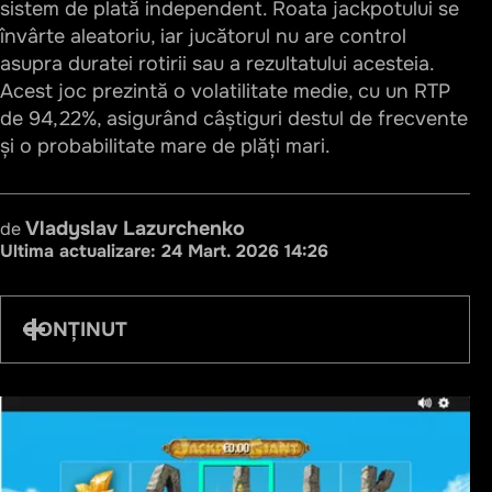
sistem de plată independent. Roata jackpotului se
învârte aleatoriu, iar jucătorul nu are control
asupra duratei rotirii sau a rezultatului acesteia.
Acest joc prezintă o volatilitate medie, cu un RTP
de 94,22%, asigurând câștiguri destul de frecvente
și o probabilitate mare de plăți mari.
Vladyslav Lazurchenko
de
Ultima actualizare:
24 Mart. 2026 14:26
CONȚINUT
Ce este special la jackpot-ul de la slotul Giant
Jackpot?
Mecanica jocului de jackpot Giant Jackpot Works
Niveluri de jackpot