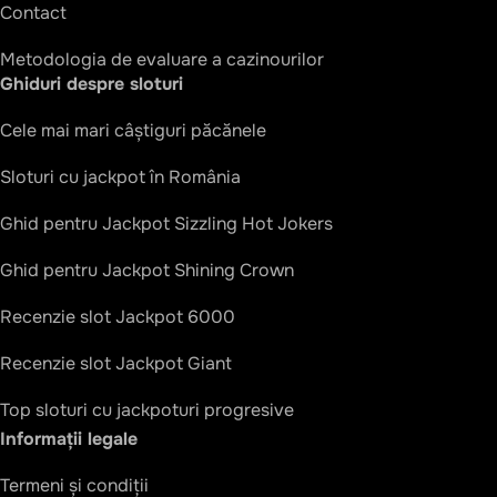
Contact
Metodologia de evaluare a cazinourilor
Ghiduri despre sloturi
Cele mai mari câștiguri păcănele
Sloturi cu jackpot în România
Ghid pentru Jackpot Sizzling Hot Jokers
Ghid pentru Jackpot Shining Crown
Recenzie slot Jackpot 6000
Recenzie slot Jackpot Giant
Top sloturi cu jackpoturi progresive
Informații legale
Sloturi cu jackpot Bell Link
Termeni și condiții