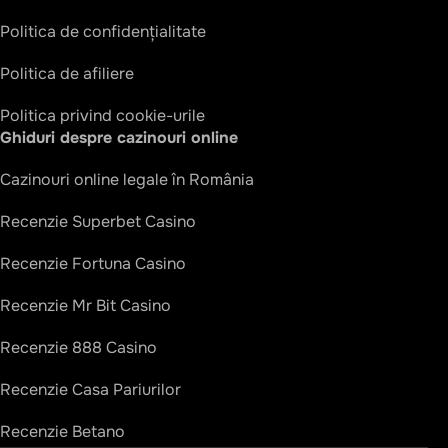
Politica de confidențialitate
Politica de afiliere
Politica privind cookie-urile
Ghiduri despre cazinouri online
Cazinouri online legale în România
Recenzie Superbet Casino
Recenzie Fortuna Casino
Recenzie Mr Bit Casino
Recenzie 888 Casino
Recenzie Casa Pariurilor
Recenzie Betano