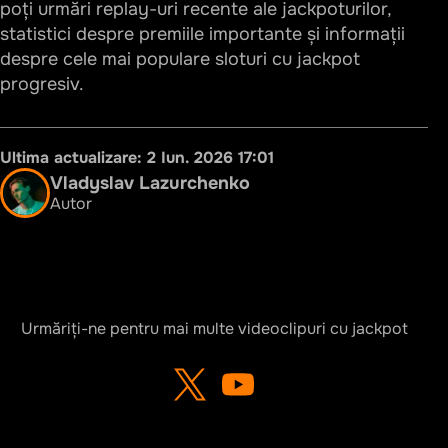
poți urmări replay-uri recente ale jackpoturilor,
statistici despre premiile importante și informații
despre cele mai populare sloturi cu jackpot
progresiv.
Ultima actualizare:
2 Iun. 2026 17:01
Vladyslav Lazurchenko
Autor
Urmăriți-ne pentru mai multe videoclipuri cu jackpot