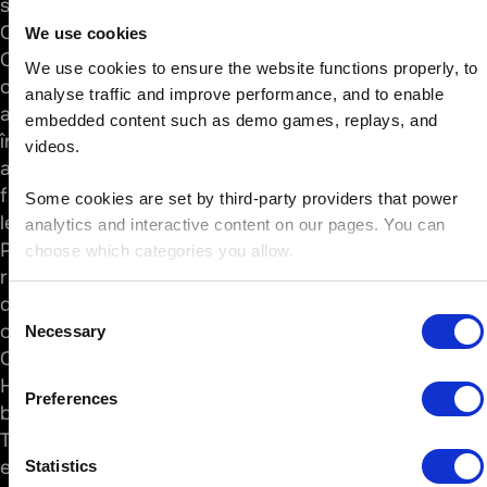
sunt acceptate în procesul de verificare.
Conturi inactive și joc responsabil
We use cookies
Conturile fără activitate timp de 12 luni sunt
We use cookies to ensure the website functions properly, to 
considerate inactive. Înainte de orice măsură
analyse traffic and improve performance, and to enable 
administrativă, operatorul notifică utilizatorul și
embedded content such as demo games, replays, and 
încearcă returnarea soldului disponibil. Dacă
videos.
acesta nu este revendicat în termen de 12 luni,
fondurile pot fi transferate conform prevederilor
Some cookies are set by third-party providers that power 
legale aplicabile.
analytics and interactive content on our pages. You can 
Platforma oferă instrumentele standard de joc
choose which categories you allow.
responsabil impuse de ONJN, inclusiv limite de
depunere, limite de pierdere, limite de sesiune și
Consent
opțiuni de autoexcludere.
Necessary
Selection
Ce Reținem din Analiză
Hot Spins nu impresionează prin valoarea
Preferences
bonusului, ci prin cerințele de rulaj relativ reduse.
Totuși, perioada de numai 3 zile și lista jocurilor
excluse trebuie verificate înainte de activarea
Statistics