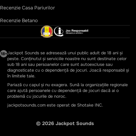
Recenzie Casa Pariurilor
Recenzie Betano
Recenzie Netbet
ONJN
Joc Responsabil
Recenzie Getsbet
Jackpot Sounds se adresează unui public adult de 18 ani și
Recenzie Unibet
peste. Conținutul și serviciile noastre nu sunt destinate celor
sub 18 ani sau persoanelor care sunt autoexcluse sau
diagnosticate cu o dependență de jocuri. Joacă responsabil și
Recenzie Zinx
în limitele tale.
Recenzie TopBet
Pariază cu capul și nu exagera. Sună la organizațiile regionale
care ajută persoanele cu dependență de jocuri dacă ai o
problemă cu jocurile de noroc.
Cazinouri online România noi
jackpotsounds.com este operat de Shotake INC.
Cazinouri cu jackpot în România
Recenzie Win2 Casino
©
2026
Jackpot Sounds
Cazinouri online EGT în România