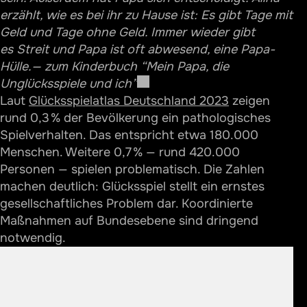
Kontakt und weitere Informationen
erzählt, wie es bei ihr zu Hause ist: Es gibt Tage mit
Geld und Tage ohne Geld. Immer wieder gibt
Fazit
es Streit und Papa ist oft abwesend, eine Papa-
Häufig gestellte Fragen
Hülle.
— zum Kinderbuch “Mein Papa, die
1. Was ist „Bundesweit gegen Glücksspielsucht" und
Unglücksspiele und ich”
wer steht dahinter?
Laut
Glücksspielatlas Deutschland 2023
zeigen
rund 0,3 % der Bevölkerung ein pathologisches
2. Wie verbreitet ist Glücksspielsucht in
Deutschland?
Spielverhalten. Das entspricht etwa 180.000
Menschen. Weitere 0,7 % — rund 420.000
3. Welche Hilfsangebote gibt es für Menschen mit
Personen — spielen problematisch. Die Zahlen
Glücksspielproblemen?
machen deutlich: Glücksspiel stellt ein ernstes
4. Welche Unterstützung gibt es für Angehörige
gesellschaftliches Problem dar. Koordinierte
von Menschen mit Glücksspielsucht?
Maßnahmen auf Bundesebene sind dringend
5. Welche digitalen Hilfsmittel stehen zur
notwendig.
Selbsteinschätzung oder Unterstützung zur
Verfügung?
6. Wie kann man diese Angebote kontaktieren, und
in welchen Sprachen sind sie verfügbar?