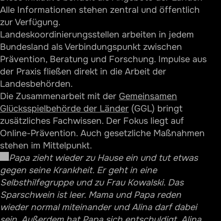
Unterstützungsprogramme
Alle Informationen stehen zentral und öffentlich
Informationsmaterialien
zur Verfügung.
Landeskoordinierungsstellen arbeiten in jedem
Partnerschaften und offizielle Anerkennung
Bundesland als Verbindungspunkt zwischen
Kooperation mit Regierungen und
Prävention, Beratung und Forschung. Impulse aus
Regulierungsbehörden
der Praxis fließen direkt in die Arbeit der
Mitgliedschaften in Fachverbänden
Landesbehörden.
Die Zusammenarbeit mit der
Gemeinsamen
Wissenschaftliche Zusammenarbeit
Glücksspielbehörde der Länder
(GGL) bringt
Zielgruppen
zusätzliches Fachwissen. Der Fokus liegt auf
Online-Prävention. Auch gesetzliche Maßnahmen
Spieler mit ersten Anzeichen
stehen im Mittelpunkt.
Personen mit bereits entwickelter Sucht
Papa zieht wieder zu Hause ein und tut etwas
Angehörige und Freunde von Betroffenen
gegen seine Krankheit. Er geht in eine
Selbsthilfegruppe und zu Frau Kowalski. Das
Fachkräfte aus Pädagogik, Medizin, Recht und
Medien
Sparschwein ist leer. Mama und Papa reden
wieder normal miteinander und Alina darf dabei
Glücksspielanbieter und Werbetreibende
sein. Außerdem hat Papa sich entschuldigt. Alina