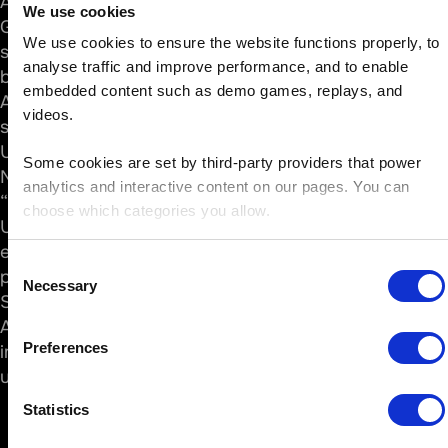
Angehörige erhalten bei “Bundesweit gegen
We use cookies
Glücksspielsucht” gezielte digitale Hilfe. Das
We use cookies to ensure the website functions properly, to 
strukturierte
Online-Programm EfA
unterstützt
analyse traffic and improve performance, and to enable 
beim Umgang mit den Belastungen. Es fördert den
embedded content such as demo games, replays, and 
Aufbau persönlicher Strategien im Alltag mit einem
videos.
spielabhängigen Familienmitglied.
Unterstützungsprogramme
Some cookies are set by third-party providers that power 
Neben den digitalen Angeboten bietet
analytics and interactive content on our pages. You can 
“Bundesweit gegen Glücksspielsucht” gezielte
choose which categories you allow.
Unterstützungsprogramme. Die Angebote
ermöglichen individuelle Begleitung und
Consent
psychosoziale Hilfe.
Necessary
Selection
Sie richten sich an betroffene Personen und deren
Angehörige. Ziel ist konkrete Unterstützung
Preferences
im Alltag. Die Unterstützungsprogramme
umfassen:
Statistics
erfolgt professionell,
kostenlos und auf Wunsch