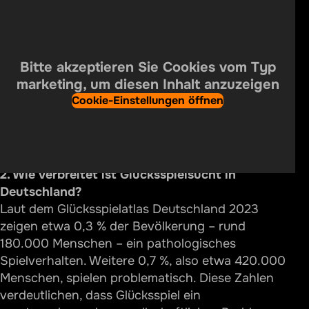
Häufig gestellte Fragen
1. Was ist „Bundesweit gegen Glücksspielsucht"
und wer steht dahinter?
Es handelt sich um eine zentrale Plattform, die von
Bitte akzeptieren Sie Cookies vom Typ
den Landeskoordinierungsstellen für
marketing, um diesen Inhalt anzuzeigen
Glücksspielsucht in Deutschland getragen wird.
Cookie-Einstellungen öffnen
Diese Stellen arbeiten zusammen und bilden ein
bundesweites Netzwerk, das kostenlose, anonyme
und unabhängige Unterstützung für Betroffene,
deren Angehörige sowie für Fachkräfte bietet.
2. Wie verbreitet ist Glücksspielsucht in
Deutschland?
Laut dem Glücksspielatlas Deutschland 2023
zeigen etwa 0,3 % der Bevölkerung – rund
180.000 Menschen – ein pathologisches
Spielverhalten. Weitere 0,7 %, also etwa 420.000
Menschen, spielen problematisch. Diese Zahlen
verdeutlichen, dass Glücksspiel ein