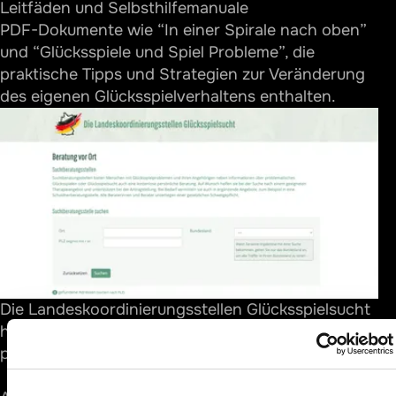
Leitfäden und Selbsthilfemanuale
PDF-Dokumente wie “In einer Spirale nach oben”
und “Glücksspiele und Spiel Probleme”, die
praktische Tipps und Strategien zur Veränderung
des eigenen Glücksspielverhaltens enthalten.
Die Landeskoordinierungsstellen Glücksspielsucht
helfen, lokale Beratungsstellen zu finden —
persönlich, vertraulich und kostenlos.