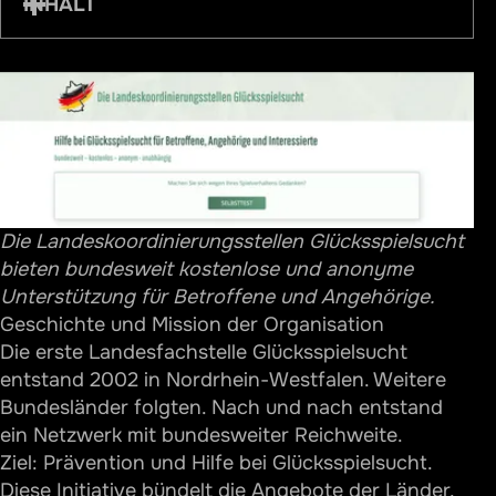
INHALT
Geschichte und Mission der Organisation
Zentrale Arbeitsbereiche
Prävention
Hilfe für Betroffene
Unterstützung für Angehörige
Die Landeskoordinierungsstellen Glücksspielsucht
Zusammenarbeit mit Fachkräften
bieten bundesweit kostenlose und anonyme
Forschung und Entwicklung
Unterstützung für Betroffene und Angehörige.
Angebote und Ressourcen
Geschichte und Mission der Organisation
Die erste Landesfachstelle Glücksspielsucht
Digitale Hilfen
entstand 2002 in Nordrhein-Westfalen. Weitere
PlayOff — DIE App für Glücksspieler
Bundesländer folgten. Nach und nach entstand
Online-Selbsthilfe Glücksspiel
ein Netzwerk mit bundesweiter Reichweite.
Ziel: Prävention und Hilfe bei Glücksspielsucht.
Leitfäden und Selbsthilfemanuale
Diese Initiative bündelt die Angebote der Länder.