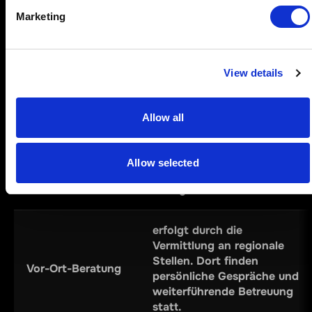
anonym. Ratsuchende
Marketing
Online-Beratung
erhalten Hilfe per Mail,
Chat, Video oder über
Messenger wie WhatsApp
und Signal.
View details
ist über die kostenfreie
Allow all
Nummer 0800 1 37 27 00
erreichbar. Fachkräfte
Telefon-Beratung
geben dort Auskunft und
Allow selected
unterstützen bei akuten
Anliegen.
erfolgt durch die
Vermittlung an regionale
Stellen. Dort finden
Vor-Ort-Beratung
persönliche Gespräche und
weiterführende Betreuung
statt.