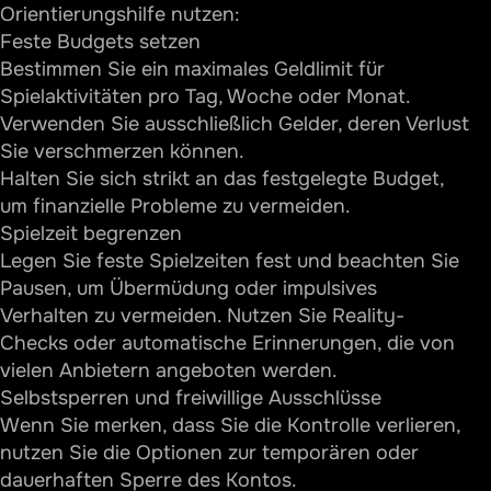
Orientierungshilfe nutzen:
Feste Budgets setzen
Bestimmen Sie ein maximales Geldlimit für
Spielaktivitäten pro Tag, Woche oder Monat.
Verwenden Sie ausschließlich Gelder, deren Verlust
Sie verschmerzen können.
Halten Sie sich strikt an das festgelegte Budget,
um finanzielle Probleme zu vermeiden.
Spielzeit begrenzen
Legen Sie feste Spielzeiten fest und beachten Sie
Pausen, um Übermüdung oder impulsives
Verhalten zu vermeiden. Nutzen Sie Reality-
Checks oder automatische Erinnerungen, die von
vielen Anbietern angeboten werden.
Selbstsperren und freiwillige Ausschlüsse
Wenn Sie merken, dass Sie die Kontrolle verlieren,
nutzen Sie die Optionen zur temporären oder
dauerhaften Sperre des Kontos.