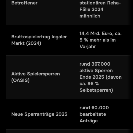
Betroffener
stationären Reha-
Fälle 2024
männlich
14,4 Mrd. Euro, ca.
Bruttospielertrag legaler
5 % mehr als im
Markt (2024)
Vorjahr
rund 367.000
aktive Sperren
Aktive Spielersperren
Ende 2025 (davon
(OASIS)
ca. 96 %
Selbstsperren)
rund 60.000
Neue Sperranträge 2025
bearbeitete
Anträge