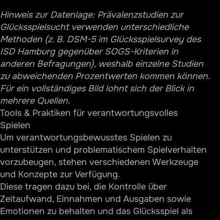
Hinweis zur Datenlage: Prävalenzstudien zur
Glücksspielsucht verwenden unterschiedliche
Methoden (z. B. DSM-5 im Glücksspielsurvey des
ISD Hamburg gegenüber SOGS-Kriterien in
anderen Befragungen), weshalb einzelne Studien
zu abweichenden Prozentwerten kommen können.
Für ein vollständiges Bild lohnt sich der Blick in
mehrere Quellen.
Tools & Praktiken für verantwortungsvolles
Spielen
Um verantwortungsbewusstes Spielen zu
unterstützen und problematischem Spielverhalten
vorzubeugen, stehen verschiedenen Werkzeuge
und Konzepte zur Verfügung.
Diese tragen dazu bei, die Kontrolle über
Zeitaufwand, Einnahmen und Ausgaben sowie
Emotionen zu behalten und das Glücksspiel als