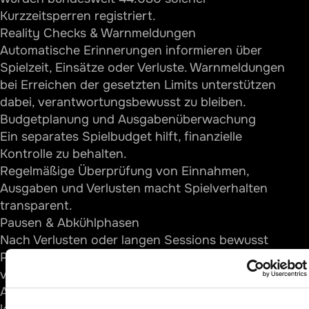
Kurzzeitsperren registriert.
Reality Checks & Warnmeldungen
Automatische Erinnerungen informieren über
Spielzeit, Einsätze oder Verluste. Warnmeldungen
bei Erreichen der gesetzten Limits unterstützen
dabei, verantwortungsbewusst zu bleiben.
Budgetplanung und Ausgabenüberwachung
Ein separates Spielbudget hilft, finanzielle
Kontrolle zu behalten.
Regelmäßige Überprüfung von Einnahmen,
Ausgaben und Verlusten macht Spielverhalten
transparent.
Pausen & Abkühlphasen
Nach Verlusten oder langen Sessions bewusst
Pausen einlegen, um impulsive Entscheidungen zu
vermeiden.
Alternative Hobbys oder soziale Aktivitäten