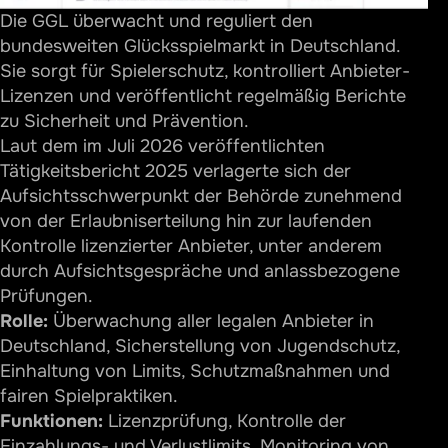
Die GGL überwacht und reguliert den
bundesweiten Glücksspielmarkt in Deutschland.
Sie sorgt für Spielerschutz, kontrolliert Anbieter-
Lizenzen und veröffentlicht regelmäßig Berichte
zu Sicherheit und Prävention.
Laut dem im Juli 2026 veröffentlichten
Tätigkeitsbericht 2025 verlagerte sich der
Aufsichtsschwerpunkt der Behörde zunehmend
von der Erlaubniserteilung hin zur laufenden
Kontrolle lizenzierter Anbieter, unter anderem
durch Aufsichtsgespräche und anlassbezogene
Prüfungen.
Rolle:
Überwachung aller legalen Anbieter in
Deutschland, Sicherstellung von Jugendschutz,
Einhaltung von Limits, Schutzmaßnahmen und
fairen Spielpraktiken.
Funktionen:
Lizenzprüfung, Kontrolle der
Einzahlungs- und Verlustlimits, Monitoring von