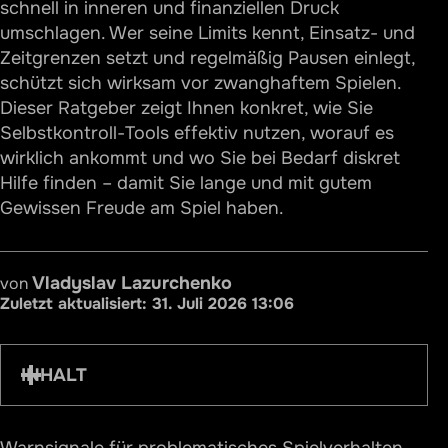
schnell in inneren und finanziellen Druck
umschlagen. Wer seine Limits kennt, Einsatz- und
Zeitgrenzen setzt und regelmäßig Pausen einlegt,
schützt sich wirksam vor zwanghaftem Spielen.
Dieser Ratgeber zeigt Ihnen konkret, wie Sie
Selbstkontroll-Tools effektiv nutzen, worauf es
wirklich ankommt und wo Sie bei Bedarf diskret
Hilfe finden – damit Sie lange und mit gutem
Gewissen Freude am Spiel haben.
Vladyslav Lazurchenko
von
Zuletzt aktualisiert:
31. Juli 2026 13:06
INHALT
Warnsignale für problematisches Spielverhalten