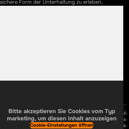
sichere Form der Unterhaltung zu erleben.
Limits setzen
Grenzwertbetrachtung
Schritt 1
Bitte akzeptieren Sie Cookies vom Typ
Legen Sie fest,
Au
marketing, um diesen Inhalt anzuzeigen
wie lange Sie
od
Cookie-Einstellungen öffnen
täglich oder
kö
Zeitlimits