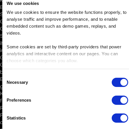
können Ablenkung und Erholung bieten.
We use cookies
Blocker & Filtersoftware
We use cookies to ensure the website functions properly, to 
Spezielle Software kann den Zugriff auf
analyse traffic and improve performance, and to enable 
Glücksspielseiten einschränken, z. B. bei erhöhter
embedded content such as demo games, replays, and 
Gefahr für problematisches Verhalten.
videos.
Seriöse Betreiber stellen solche Tools direkt auf
ihren Plattformen bereit, oft zusammen mit
Some cookies are set by third-party providers that power 
individuellen Einstellungen.
analytics and interactive content on our pages. You can 
Gesunde Strategien
choose which categories you allow.
Glücksspiel ausschließlich als Unterhaltung
betrachten, nicht als Einkommensquelle.
Consent
Emotionen kontrollieren; nicht spielen, wenn man
Necessary
Selection
gestresst, traurig oder impulsiv ist.
Kleine, bewusste Einsätze und regelmäßige Pausen
Preferences
fördern langfristige Freude am Spiel.
Regulierer & vertrauenswürdige Organisationen
Für sicheres Glücksspiel ist es entscheidend, auf
Statistics
die Empfehlungen und Vorschriften von