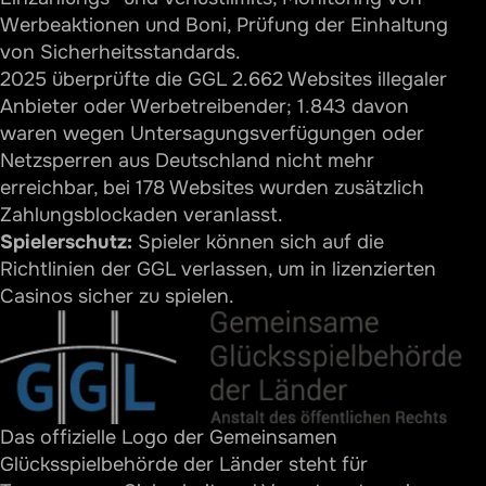
Werbeaktionen und Boni, Prüfung der Einhaltung
von Sicherheitsstandards.
2025 überprüfte die GGL 2.662 Websites illegaler
Anbieter oder Werbetreibender; 1.843 davon
waren wegen Untersagungsverfügungen oder
Netzsperren aus Deutschland nicht mehr
erreichbar, bei 178 Websites wurden zusätzlich
Zahlungsblockaden veranlasst.
Spielerschutz:
Spieler können sich auf die
Richtlinien der GGL verlassen
, um in lizenzierten
Casinos sicher zu spielen.
Das offizielle Logo der Gemeinsamen
Glücksspielbehörde der Länder steht für