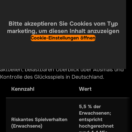
Glücksspielsucht in Deutschland
Die folgenden Angaben stammen ausschließlich
aus offiziellen Quellen – der Gemeinsamen
Bitte akzeptieren Sie Cookies vom Typ
Glücksspielbehörde der Länder (GGL), dem
marketing, um diesen Inhalt anzuzeigen
Regierungspräsidium Darmstadt, dem
Cookie-Einstellungen öffnen
Glücksspielsurvey des Instituts für interdisziplinäre
Sucht- und Drogenforschung (ISD Hamburg)
sowie dem Datenportal des
Bundesdrogenbeauftragten. Sie geben einen
aktuellen, belastbaren Überblick über Ausmaß und
Kontrolle des Glücksspiels in Deutschland.
Kennzahl
Wert
5,5 % der
Erwachsenen;
Riskantes Spielverhalten
entspricht
(Erwachsene)
hochgerechnet