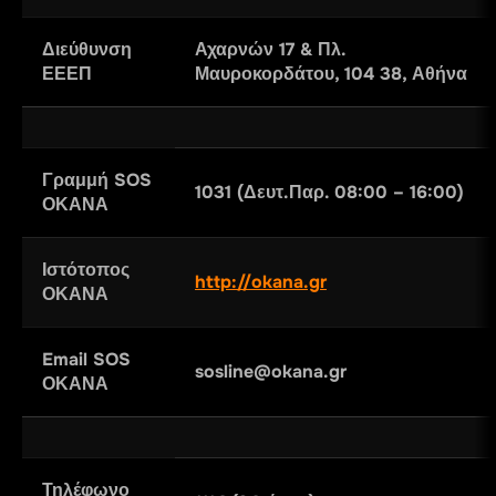
Διεύθυνση
Αχαρνών 17 & Πλ.
ΕΕΕΠ
Μαυροκορδάτου, 104 38, Αθήνα
Γραμμή SOS
1031 (Δευτ.Παρ. 08:00 – 16:00)
ΟΚΑΝΑ
Ιστότοπος
http://okana.gr
ΟΚΑΝΑ
Email SOS
sosline@okana.gr
ΟΚΑΝΑ
Τηλέφωνο