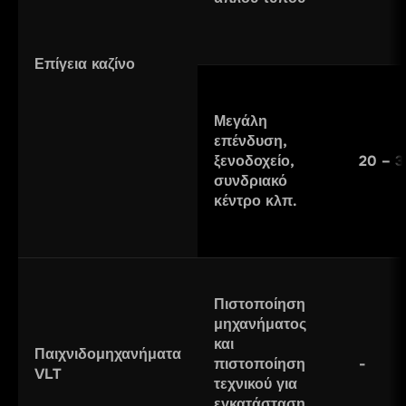
Επίγεια καζίνο
Μεγάλη
επένδυση,
ξενοδοχείο,
20 – 3
συνδριακό
κέντρο κλπ.
Πιστοποίηση
μηχανήματος
και
Παιχνιδομηχανήματα
πιστοποίηση
-
VLT
τεχνικού για
εγκατάσταση