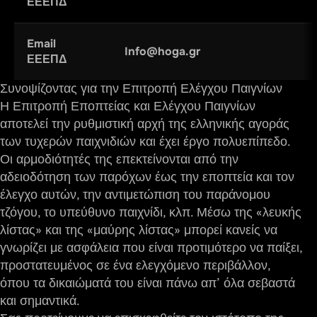
ΕΕΕΠΔ
Email
Info@hoga.gr
ΕΕΕΠΔ
Συνοψίζοντας για την Επιτροπή Ελέγχου Παιγνίων
Η Επιτροπή Εποπτείας και Ελέγχου Παιγνίων
αποτελεί την ρυθμιστική αρχή της ελληνικής αγοράς
των τυχερών παιχνιδιών και έχει έργο πολυεπίπεδο.
Οι αρμοδιότητές της επεκτείνονται από την
αδειοδότηση των παρόχων έως την εποπτεία και τον
έλεγχο αυτών, την αντιμετώπιση του παράνομου
τζόγου,
το υπεύθυνο παιχνίδι
,
κλπ. Μέσω της «λευκής
λίστας» και της «μαύρης λίστας» μπορεί κανείς να
γνωρίζει με ασφάλεια που είναι προτιμότερο να παίξει,
προστατευμένος σε ένα ελεγχόμενο περιβάλλον,
όπου τα δικαιώματά του είναι πάνω απ’ όλα σεβαστά
και σημαντικά.