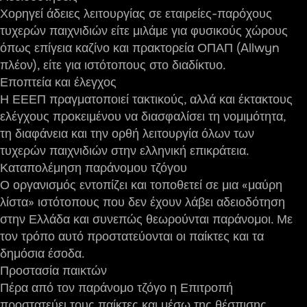
Χορηγεί άδειες λειτουργίας σε εταιρείες-παρόχους
τυχερών παιχνιδιών είτε μιλάμε για φυσικούς χώρους
όπως επίγεια καζίνο και πρακτορεία ΟΠΑΠ (Allwyn
πλέον), είτε για ιστότοπους στο διαδίκτυο.
Εποπτεία και έλεγχος
Η ΕΕΕΠ πραγματοποιεί τακτικούς, αλλά και έκτακτους
ελέγχους προκειμένου να διασφαλίσει τη νομιμότητα,
τη διαφάνεια και την ορθή λειτουργία όλων των
τυχερών παιχνιδιών στην ελληνική επικράτεια.
Καταπολέμηση παράνομου τζόγου
Ο οργανισμός εντοπίζει και τοποθετεί σε μια «μαύρη
λίστα» ιστότοπους που δεν έχουν λάβει αδειοδότηση
στην Ελλάδα και συνεπώς θεωρούνται παράνομοι. Με
τον τρόπο αυτό προστατεύονται οι παίκτες και τα
δημόσια έσοδα.
Προστασία παικτών
Πέρα από τον παράνομο τζόγο η Επιτροπή
προστατεύει τους παίκτες και μέσω της θέσπισης