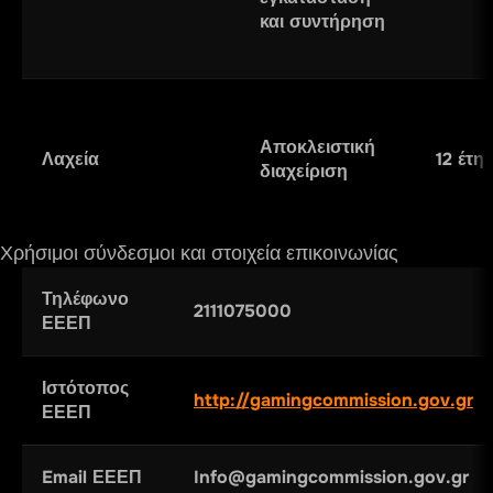
και συντήρηση
Αποκλειστική
Λαχεία
12 έτη
διαχείριση
Χρήσιμοι σύνδεσμοι και στοιχεία επικοινωνίας
Τηλέφωνο
2111075000
ΕΕΕΠ
Ιστότοπος
http://gamingcommission.gov.gr
ΕΕΕΠ
Email ΕΕΕΠ
Info@gamingcommission.gov.gr