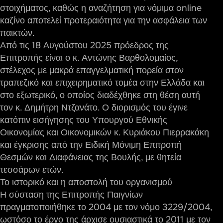
στοιχήματος, καθώς η αναζήτηση για
νόμιμα online
καζίνο
αποτελεί προτεραιότητα για την ασφάλεια των
παικτών.
Από τις 18 Αυγούστου 2025 πρόεδρος της
Επιτροπής είναι ο κ. Αντώνης Βαρθολομαίος,
στέλεχος με μακρά επαγγελματική πορεία στον
τραπεζικό και επιχειρηματικό τομέα στην Ελλάδα και
στο εξωτερικό, ο οποίος διαδέχθηκε στη θέση αυτή
τον κ. Δημήτρη Ντζανάτο. Ο διορισμός του έγινε
κατόπιν εισήγησης του Υπουργού Εθνικής
Οικονομίας και Οικονομικών κ. Κυριάκου Πιερρακάκη
και έγκρισης από την Ειδική Μόνιμη Επιτροπή
Θεσμών και Διαφάνειας της Βουλής, με θητεία
τεσσάρων ετών.
Το ιστορικό και η αποστολή του οργανισμού
Η σύσταση της Επιτροπής Παιγνίων
πραγματοποιήθηκε το 2004 με τον
νόμο 3229/2004
,
ωστόσο το έργο της άρχισε ουσιαστικά το 2011 με τον