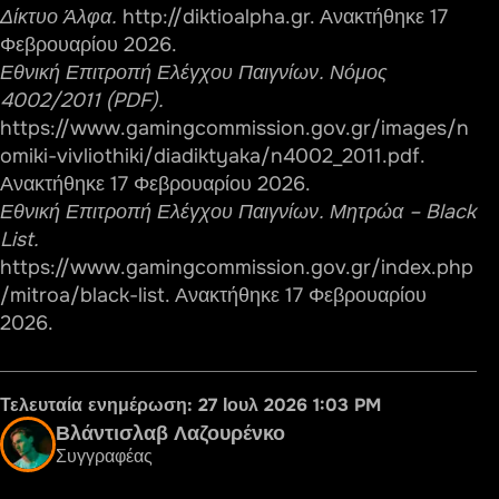
Δίκτυο Άλφα.
http://diktioalpha.gr
. Ανακτήθηκε 17
Φεβρουαρίου 2026.
Εθνική Επιτροπή Ελέγχου Παιγνίων.
Νόμος
4002/2011 (PDF).
https://www.gamingcommission.gov.gr/images/n
omiki-vivliothiki/diadiktyaka/n4002_2011.pdf
.
Ανακτήθηκε 17 Φεβρουαρίου 2026.
Εθνική Επιτροπή Ελέγχου Παιγνίων.
Μητρώα – Black
List.
https://www.gamingcommission.gov.gr/index.php
/mitroa/black-list
. Ανακτήθηκε 17 Φεβρουαρίου
2026.
Τελευταία ενημέρωση:
27 Ιουλ 2026 1:03 PM
Βλάντισλαβ Λαζουρένκο
Συγγραφέας