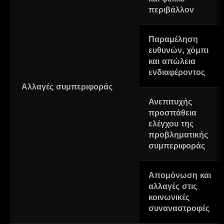
περιβάλλον
Παραμέληση
ευθυνών, χόμπι
και απώλεια
ενδιαφέροντος
Αλλαγές συμπεριφοράς
Ανεπιτυχής
προσπάθεια
ελέγχου της
προβληματικής
συμπεριφοράς
Απομόνωση και
αλλαγές στις
κοινωνικές
συναναστροφές