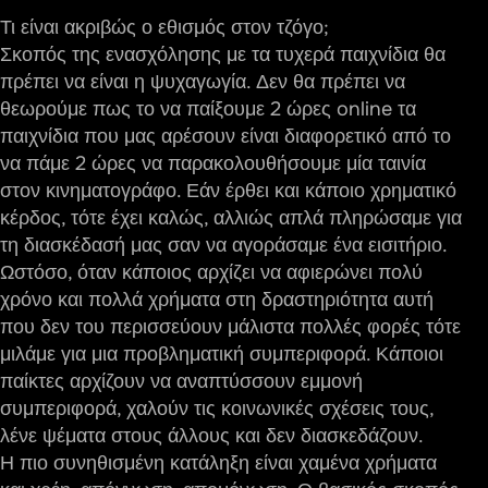
Τι είναι ακριβώς ο εθισμός στον τζόγο;
Τεστ εθισμού στον τζόγο
Σκοπός της ενασχόλησης με τα τυχερά παιχνίδια θα
Αναγνωρίζοντας προβληματικές συμπεριφορές
πρέπει να είναι η ψυχαγωγία. Δεν θα πρέπει να
θεωρούμε πως το να παίξουμε 2 ώρες online τα
Εργαλεία και πρακτικές υπεύθυνου παιχνιδιού
παιχνίδια που μας αρέσουν είναι διαφορετικό από το
Χρονικά και χρηματικά όρια
να πάμε 2 ώρες να παρακολουθήσουμε μία ταινία
Όρια πονταρίσματος
στον κινηματογράφο. Εάν έρθει και κάποιο χρηματικό
κέρδος, τότε έχει καλώς, αλλιώς απλά πληρώσαμε για
Όρια απωλειών
τη διασκέδασή μας σαν να αγοράσαμε ένα εισιτήριο.
Αυτοαποκλεισμός
Ωστόσο, όταν κάποιος αρχίζει να αφιερώνει πολύ
Λογισμικό και εργαλεία τρίτων
χρόνο και πολλά χρήματα στη δραστηριότητα αυτή
που δεν του περισσεύουν μάλιστα πολλές φορές τότε
Τρόποι αντιμετώπισης του εθισμού στον τζόγο
μιλάμε για μια προβληματική συμπεριφορά. Κάποιοι
1. Αναγνώριση του προβλήματος
παίκτες αρχίζουν να αναπτύσσουν εμμονή
2. Αναζήτηση επαγγελματικής βοήθειας
συμπεριφορά, χαλούν τις κοινωνικές σχέσεις τους,
λένε ψέματα στους άλλους και δεν διασκεδάζουν.
3. Διακοπή της δραστηριότητας
Η πιο συνηθισμένη κατάληξη είναι χαμένα χρήματα
4. Διαχείριση χρημάτων