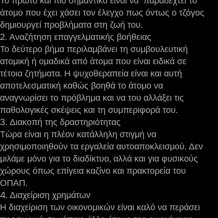
Το πρώτο και πιο σημαντικό είναι να παραδεχτεί το
άτομο που έχει χάσει τον έλεγχο πως όντως ο τζόγος
δημιουργεί προβλήματα στη ζωή του.
2. Αναζήτηση επαγγελματικής βοήθειας
Το δεύτερο βήμα περιλαμβάνει τη συμβουλευτική
ατομική ή ομαδικά από άτομα που είναι ειδικά σε
τέτοια ζητήματα. Η ψυχοθεραπεία είναι και αυτή
αποτελεσματική καθώς βοηθά το άτομο να
αναγνωρίσει το πρόβλημα και να του αλλάξει τις
παθολογικές σκέψεις και τη συμπεριφορά του.
3. Διακοπή της δραστηριότητας
Τώρα είναι η πλέον κατάλληλη στιγμή να
χρησιμοποιηθούν τα εργαλεία αυτοαποκλεισμού. Δεν
μιλάμε μόνο για το διαδίκτυο, αλλά και για φυσικούς
χώρους όπως επίγεια καζίνο και πρακτορεία του
ΟΠΑΠ.
4. Διαχείριση χρημάτων
Η διαχείριση των οικονομικών είναι καλό να περάσει