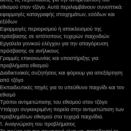
εθισμού στον τζόγο. Αυτά περιλαμβάνουν συνοπτικά:
εφαρμογές καταγραφής στοιχημάτων, εσόδων και
εξόδων
Εφαρμογές περιορισμού ή αποκλεισμού της
πρόσβασης σε ιστότοπους τυχερών παιχνιδιών
Εργαλεία γονικού ελέγχου για την απαγόρευση
πρόσβασης σε ανήλικους
Γραμμές επικοινωνίας και υποστήριξης για
προβλήματα εθισμού
Διαδικτυακές συζητήσεις και φόρουμ για απεξάρτηση
από τζόγο
Εκπαιδευτικές πηγές για το υπεύθυνο παιχνίδι και τον
εθισμό
Τρόποι αντιμετώπισης του εθισμού στον τζόγο
Υπάρχει συγκεκριμένη πορεία στην αντιμετώπιση των
προβλημάτων εθισμού στα τυχερά παιχνίδια.
1. Αναγνώριση του προβλήματος