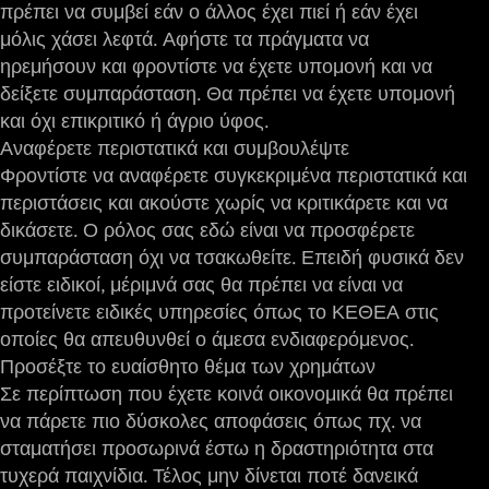
πρέπει να συμβεί εάν ο άλλος έχει πιεί ή εάν έχει
μόλις χάσει λεφτά. Αφήστε τα πράγματα να
ηρεμήσουν και φροντίστε να έχετε υπομονή και να
δείξετε συμπαράσταση. Θα πρέπει να έχετε υπομονή
και όχι επικριτικό ή άγριο ύφος.
Αναφέρετε περιστατικά και συμβουλέψτε
Φροντίστε να αναφέρετε συγκεκριμένα περιστατικά και
περιστάσεις και ακούστε χωρίς να κριτικάρετε και να
δικάσετε. Ο ρόλος σας εδώ είναι να προσφέρετε
συμπαράσταση όχι να τσακωθείτε. Επειδή φυσικά δεν
είστε ειδικοί, μέριμνά σας θα πρέπει να είναι να
προτείνετε ειδικές υπηρεσίες όπως το ΚΕΘΕΑ στις
οποίες θα απευθυνθεί ο άμεσα ενδιαφερόμενος.
Προσέξτε το ευαίσθητο θέμα των χρημάτων
Σε περίπτωση που έχετε κοινά οικονομικά θα πρέπει
να πάρετε πιο δύσκολες αποφάσεις όπως πχ. να
σταματήσει προσωρινά έστω η δραστηριότητα στα
τυχερά παιχνίδια. Τέλος μην δίνεται ποτέ δανεικά