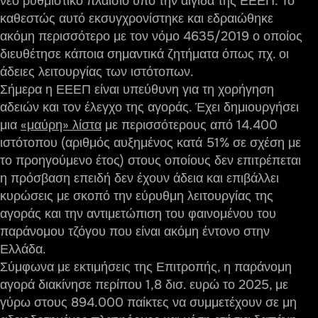
νέο ρυθμιστικό πλαίσιο υπό την αιγίδα της ΕΕΕΠ. Το
καθεστώς αυτό εκσυγχρονίστηκε και εδραιώθηκε
ακόμη περισσότερο με τον νόμο 4635/2019 ο οποίος
διευθέτησε κάποια σημαντικά ζητήματα όπως πχ. οι
άδειες λειτουργίας των ιστότοπων.
Σήμερα η ΕΕΕΠ είναι υπεύθυνη για τη χορήγηση
αδειών και τον έλεγχο της αγοράς. Έχει δημιουργήσει
μια
«μαύρη» λίστα
με περισσότερους από 14.400
ιστότοπου (αριθμός αυξημένος κατά 51% σε σχέση με
το προηγούμενο έτος) στους οποίους δεν επιτρέπεται
η πρόσβαση επειδή δεν έχουν άδεια και επιβάλλει
κυρώσεις με σκοπό την εύρυθμη λειτουργίας της
αγοράς και την αντιμετώπιση του φαινομένου του
παράνομου τζόγου που είναι ακόμη έντονο στην
Ελλάδα.
Σύμφωνα με εκτιμήσεις της Επιτροπής, η παράνομη
αγορά διακίνησε περίπου 1,8 δισ. ευρώ το 2025, με
γύρω στους 894.000 παίκτες να συμμετέχουν σε μη