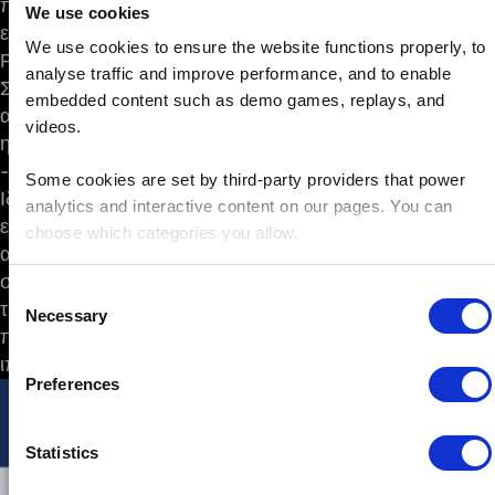
προσαρμογή στις επιλογές και στη θεραπεία της
We use cookies
εξάρτησης στον τζόγο.
We use cookies to ensure the website functions properly, to 
Ρυθμιστικές αρχές και οργανισμοί
analyse traffic and improve performance, and to enable 
Στην χώρα μας η βασική και μοναδική ανεξάρτητη
embedded content such as demo games, replays, and 
αρχή που είναι υπεύθυνη για τα τυχερά παιχνίδια είναι
videos.
η Επιτροπή Εποπτείας και Ελέγχου Παιγνίων (ΕΕΕΠ
-
https://www.gamingcommission.gov.gr/
).
Some cookies are set by third-party providers that power 
Ιδρύθηκε και λειτουργεί από το 2004 και από το 2011
analytics and interactive content on our pages. You can 
είναι υπεύθυνη για τον έελγχο και τη ρύθμιση της
choose which categories you allow.
αγοράς των τυχερών παιχνιδιών στην Ελλάδα,
συνολικά εντός και εκτός διαδικτύου. Επιβλέπει όλες
Consent
τις μορφές τυχερών παιχνιδιών όπως ιστότοπους,
Necessary
Selection
πρακτορεία ΟΠΑΠ, επίγεια καζίνο, λαχεία,
ιπποδρομιακό στοίχημα κλπ.
Preferences
Statistics