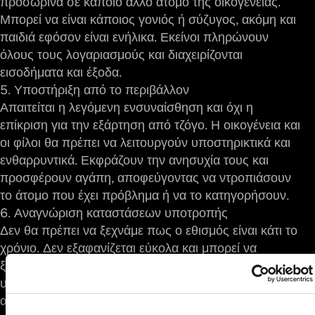
προσωρινά σε κάποιο άλλο άτομο της οικογένειας.
Μπορεί να είναι κάποιος γονιός ή σύζυγος, ακόμη και
παιδιά εφόσον είναι ενήλικα. Εκείνοι πληρώνουν
όλους τους λογαριασμούς και διαχειρίζονται
εισοδήματα και έξοδα.
5. Υποστήριξη από το περιβάλλον
Απαιτείται η λεγόμενη ενσυναίσθηση και όχι η
επίκριση για την εξάρτηση από τζόγο. Η οικογένεια και
οι φίλοι θα πρέπει να λειτουργούν υποστηρικτικά και
ενθαρρυντικά. Εκφράζουν την ανησυχία τους και
προσφέρουν αγάπη, αποφεύγοντας να ντροπιάσουν
το άτομο που έχει πρόβλημα ή να το κατηγορήσουν.
6. Αναγνώριση καταστάσεων υποτροπής
Δεν θα πρέπει να ξεχνάμε πως ο εθισμός είναι κάτι το
χρόνιο. Δεν εξαφανίζεται εύκολα και μπορεί να
ξανακάνει την εμφάνισή του. Συνεπώς είναι πιθανό να
υπάρξει κάποια υποτροπή, αλλά αυτό δεν σημαίνει
αποτυχία. Είναι πολύ απλά πιθανό να υπάρξει