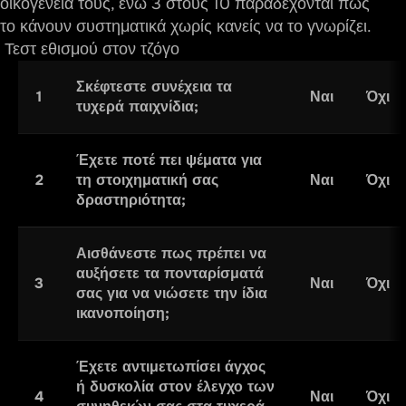
οικογένειά τους, ενώ 3 στους 10 παραδέχονται πως
Βιβλιογραφία
το κάνουν συστηματικά χωρίς κανείς να το γνωρίζει.
Τεστ εθισμού στον τζόγο
Σκέφτεστε συνέχεια τα
1
Ναι
Όχι
τυχερά παιχνίδια;
Έχετε ποτέ πει ψέματα για
2
τη στοιχηματική σας
Ναι
Όχι
δραστηριότητα;
Αισθάνεστε πως πρέπει να
αυξήσετε τα πονταρίσματά
3
Ναι
Όχι
σας για να νιώσετε την ίδια
ικανοποίηση;
Έχετε αντιμετωπίσει άγχος
ή δυσκολία στον έλεγχο των
4
Ναι
Όχι