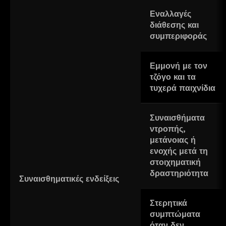
Εναλλαγές
διάθεσης και
συμπεριφοράς
Εμμονή με τον
τζόγο και τα
τυχερά παιχνίδια
Συναισθήματα
ντροπής,
μετάνοιας ή
ενοχής μετά τη
στοιχηματική
δραστηριότητα
Συναισθηματικές ενδείξεις
Στερητικά
συμπτώματα
όταν δεν