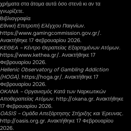
χρήματα στα άτομα αυτά όσο στενά κι αν τα
γνωρίζετε.
Βιβλιογραφία
Εθνική Επιτροπή Ελέγχου Παιγνίων.
https://www.gamingcommission.gov.gr/
.
Ανακτήθηκε 17 Φεβρουαρίου 2026.
ΚΕΘΕΑ – Κέντρο Θεραπείας Εξαρτημένων Ατόμων.
https://www.kethea.gr/
. Ανακτήθηκε 17
Φεβρουαρίου 2026.
Hellenic Observatory of Gambling Addiction
(HOGA).
https://hoga.gr/
. Ανακτήθηκε 17
Φεβρουαρίου 2026.
ΟΚΑΝΑ – Οργανισμός Κατά των Ναρκωτικών
Αποθεραπείας Ατόμων.
http://okana.gr
. Ανακτήθηκε
17 Φεβρουαρίου 2026.
OASIS – Ομάδα Απεξάρτησης Στήριξης και Έρευνας.
http://oasis.org.gr
. Ανακτήθηκε 17 Φεβρουαρίου
2026.