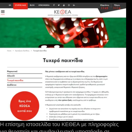
Η επίσημη ιστοσελίδα του ΚΕΘΕΑ με πληροφορίες
για θεραπεία και συμβουλευτική υποστήριξη σε