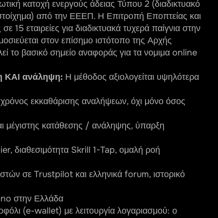
τική κατοχή ενεργούς άδειας Τύπου 2 (διαδικτυακό
(στοίχημα) από την ΕΕΕΠ. Η Επιτροπή Εποπτείας και
σε 15 εταιρείες για διαδικτυακά τυχερά παίγνια στην
ημοσιεύεται στον επίσημο ιστότοπο της Αρχής
εί το βασικό σημείο αναφοράς για τα
νομιμα online
ση ΚΑΙ ανάληψη:
Η μέθοδος αξιολογείται υψηλότερα
χρόνος εκκαθάρισης αναλήψεων, όχι μόνο όσος
ι μέγιστης κατάθεσης / ανάληψης, ύπαρξη
r, διαθεσιμότητα Skrill 1-Tap, ομαλή ροή
τών σε Trustpilot και ελληνικά forum, ιστορικό
sino στην Ελλάδα
οφόλι (e-wallet) με λειτουργία λογαριασμού: ο