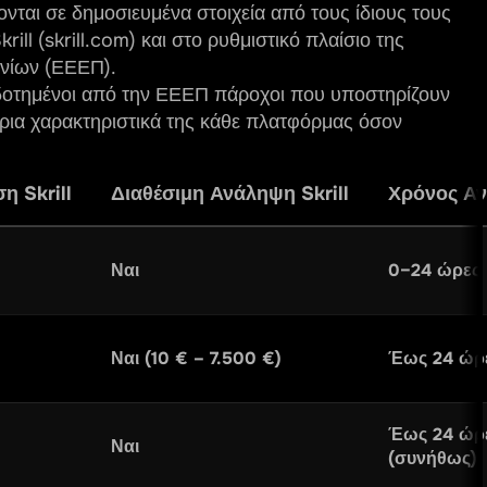
ται σε δημοσιευμένα στοιχεία από τους ίδιους τους
ill (skrill.com) και στο ρυθμιστικό πλαίσιο της
γνίων (ΕΕΕΠ).
δοτημένοι από την ΕΕΕΠ πάροχοι που υποστηρίζουν
ύρια χαρακτηριστικά της κάθε πλατφόρμας όσον
η Skrill
Διαθέσιμη Ανάληψη Skrill
Χρόνος Α
Ναι
0–24 ώρες
Ναι (10 € – 7.500 €)
Έως 24 ώρ
Έως 24 ώρ
Ναι
(συνήθως)