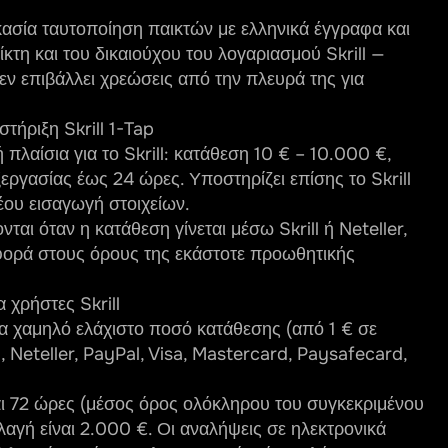
ασία ταυτοποίηση παικτών με ελληνικά έγγραφα και
ίκτη και του δικαιούχου του λογαριασμού Skrill —
εν επιβάλλει χρεώσεις από την πλευρά της για
τήριξη Skrill 1-Tap
 πλαίσια για το Skrill: κατάθεση 10 € – 10.000 €,
εργασίας έως 24 ώρες. Υποστηρίζει επίσης το Skrill
νέου εισαγωγή στοιχείων.
αι όταν η κατάθεση γίνεται μέσω Skrill ή Neteller,
 φορά στους όρους της εκάστοτε προωθητικής
 χρήστες Skrill
ερα χαμηλό ελάχιστο ποσό κατάθεσης (από 1 € σε
l, Neteller, PayPal, Visa, Mastercard, Paysafecard,
ι 72 ώρες (μέσος όρος ολόκληρου του συγκεκριμένου
λαγή είναι 2.000 €. Οι αναλήψεις σε ηλεκτρονικά