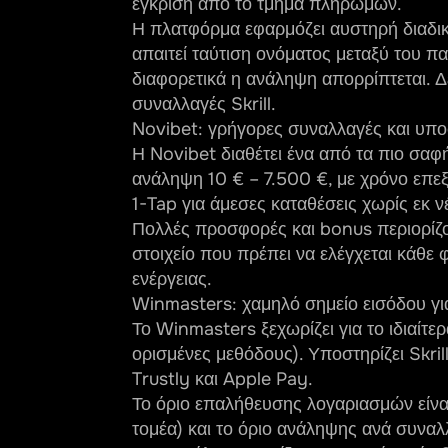
έγκριση από το τμήμα πληρωμών.
Η πλατφόρμα εφαρμόζει αυστηρή διαδικ
απαιτεί ταύτιση ονόματος μεταξύ του πα
διαφορετικά η ανάληψη απορρίπτεται. Δ
συναλλαγές Skrill.
Novibet: γρήγορες συναλλαγές και υποσ
Η
Novibet
διαθέτει ένα από τα πιο σαφή
ανάληψη 10 € – 7.500 €, με χρόνο επεξ
1-Tap για άμεσες καταθέσεις χωρίς εκ 
Πολλές προσφορές και bonus περιορίζοντ
στοιχείο που πρέπει να ελέγχεται κάθε
ενέργειας.
Winmasters: χαμηλό σημείο εισόδου για
Το
Winmasters
ξεχωρίζει για το ιδιαίτ
ορισμένες μεθόδους). Υποστηρίζει Skril
Trustly και Apple Pay.
Το όριο επαλήθευσης λογαριασμών είνα
τομέα) και το όριο ανάληψης ανά συναλ