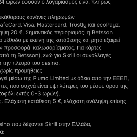
 24 ωρών εφόσον ο λογαριασμός είναι πλήρως
ε ξεκάθαρους κανόνες πληρωμών
ysafeCard, Visa, Mastercard, Trustly και ecoPayz.
ληψη 20 €. Σημαντικός περιορισμός: η Betsson
α μέθοδο με εκείνη της κατάθεσης και ρητά εξαιρεί
 την προσφορά καλωσορίσματος. Για κάρτες
πό τη Betsson), ενώ για Skrill οι συναλλαγές
 την πλευρά του casino.
χωρίς προμήθειες
ργεί μέσω της Plumo Limited με άδεια από την ΕΕΕΠ,
ύτητες που συχνά είναι υψηλότερες του μέσου όρου της
ρτοφόλι εντός 0–3 ωρών).
ς. Ελάχιστη κατάθεση 5 €, ελάχιστη ανάληψη επίσης
sino που δέχονται Skrill στην Ελλάδα,
α: