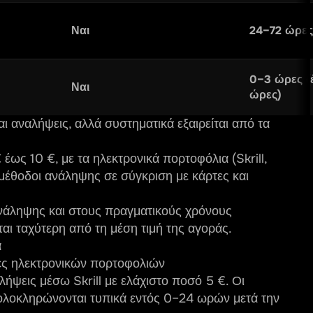
Ναι
24–72 ώρες
0–3 ώρες (
Ναι
ώρες)
και αναλήψεις, αλλά συστηματικά εξαιρείται από τα
 έως 10 €, με τα ηλεκτρονικά πορτοφόλια (Skrill,
ς μέθοδοι ανάληψης σε σύγκριση με κάρτες και
νάληψης και στους πραγματικούς χρόνους
αι ταχύτερη από τη μέση τιμή της αγοράς.
α
τες ηλεκτρονικών πορτοφολιών
λήψεις μέσω Skrill με ελάχιστο ποσό 5 €. Οι
ολοκληρώνονται τυπικά εντός 0–24 ωρών μετά την