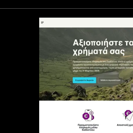
Ελλάδα
ρτοφολιών
ς πληρωμών
α
nos