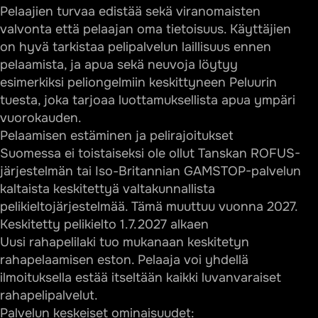
Pelaajien turvaa edistää sekä viranomaisten
valvonta että pelaajan oma tietoisuus. Käyttäjien
on hyvä tarkistaa pelipalvelun laillisuus ennen
pelaamista, ja apua sekä neuvoja löytyy
esimerkiksi peliongelmiin keskittyneen
Peluurin
tuesta
, joka tarjoaa luottamuksellista apua ympäri
vuorokauden.
Pelaamisen estäminen ja pelirajoitukset
Suomessa ei toistaiseksi ole ollut
Tanskan ROFUS-
järjestelmän
tai
Iso-Britannian GAMSTOP
-palvelun
kaltaista keskitettyä valtakunnallista
pelikieltojärjestelmää. Tämä muuttuu vuonna 2027.
Keskitetty pelikielto 1.7.2027 alkaen
Uusi rahapelilaki tuo mukanaan keskitetyn
rahapelaamisen eston. Pelaaja voi yhdellä
ilmoituksella estää itseltään kaikki luvanvaraiset
rahapelipalvelut.
Palvelun keskeiset ominaisuudet: