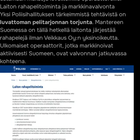
Laiton rahapelitoiminta ja markkinavalvonta
Yksi Poliisihallituksen tärkeimmistä tehtävistä on
luvattoman pelitarjonnan torjunta
. Mantereen
Suomessa on tällä hetkellä laitonta järjestää
rahapelejä ilman Veikkaus Oy:n yksinoikeutta.
Ulkomaiset operaattorit, jotka markkinoivat
aktiivisesti Suomeen, ovat valvonnan jatkuvassa
kohteena.