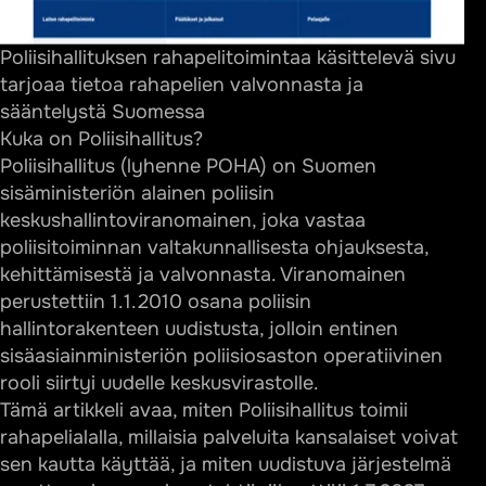
1. Lupahallinto
Poliisihallituksen rahapelitoimintaa käsittelevä sivu
2. Markkinointivalvonta
tarjoaa tietoa rahapelien valvonnasta ja
3. IT- ja teknologiavalvonta
sääntelystä Suomessa
4. Rahanpesun ja terrorismin rahoituksen torjunta
Kuka on Poliisihallitus?
Poliisihallitus
(lyhenne POHA) on Suomen
5. Urheilukilpailujen manipulaation estäminen
sisäministeriön alainen poliisin
6. Maksuliikenteen estäminen
keskushallintoviranomainen, joka vastaa
Laiton rahapelitoiminta ja markkinavalvonta
poliisitoiminnan valtakunnallisesta ohjauksesta,
kehittämisestä ja valvonnasta. Viranomainen
Pelaamisen estäminen ja pelirajoitukset
perustettiin 1.1.2010 osana poliisin
Keskitetty pelikielto 1.7.2027 alkaen
hallintorakenteen uudistusta, jolloin entinen
Nykyiset (siirtymäkauden) keinot
sisäasiainministeriön poliisiosaston operatiivinen
rooli siirtyi uudelle keskusvirastolle.
Yhteistyö ja kansainvälinen verkostoituminen
Tämä artikkeli avaa, miten Poliisihallitus toimii
Kansainväliset verkostot
rahapelialalla, millaisia palveluita kansalaiset voivat
Kuluttajavalitukset ja ilmoittaminen
sen kautta käyttää, ja miten uudistuva järjestelmä