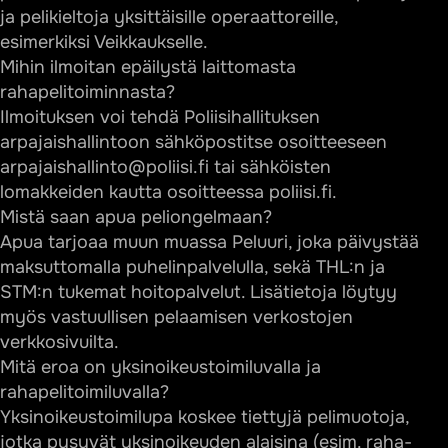
ja pelikieltoja yksittäisille operaattoreille,
esimerkiksi Veikkaukselle.
Mihin ilmoitan epäilystä laittomasta
rahapelitoiminnasta?
Ilmoituksen voi tehdä Poliisihallituksen
arpajaishallintoon sähköpostitse osoitteeseen
arpajaishallinto@poliisi.fi
tai sähköisten
lomakkeiden kautta osoitteessa poliisi.fi.
Mistä saan apua peliongelmaan?
Apua tarjoaa muun muassa Peluuri, joka päivystää
maksuttomalla puhelinpalvelulla, sekä THL:n ja
STM:n tukemat hoitopalvelut. Lisätietoja löytyy
myös vastuullisen pelaamisen verkostojen
verkkosivuilta.
Mitä eroa on yksinoikeustoimiluvalla ja
rahapelitoimiluvalla?
Yksinoikeustoimilupa koskee tiettyjä pelimuotoja,
jotka pysyvät yksinoikeuden alaisina (esim. raha-