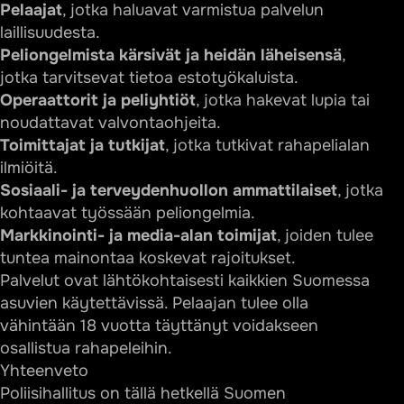
Pelaajat
, jotka haluavat varmistua palvelun
laillisuudesta.
Peliongelmista kärsivät ja heidän läheisensä
,
jotka tarvitsevat tietoa estotyökaluista.
Operaattorit ja peliyhtiöt
, jotka hakevat lupia tai
noudattavat valvontaohjeita.
Toimittajat ja tutkijat
, jotka tutkivat rahapelialan
ilmiöitä.
Sosiaali- ja terveydenhuollon ammattilaiset
, jotka
kohtaavat työssään peliongelmia.
Markkinointi- ja media-alan toimijat
, joiden tulee
tuntea mainontaa koskevat rajoitukset.
Palvelut ovat lähtökohtaisesti kaikkien Suomessa
asuvien käytettävissä. Pelaajan tulee olla
vähintään 18 vuotta täyttänyt voidakseen
osallistua rahapeleihin.
Yhteenveto
Poliisihallitus on tällä hetkellä Suomen