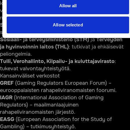
kotimaisten viranomaisten että kansainvälisten
Allow all
verkostojen kanssa. Keskeisiä kumppaneita ovat
muun muassa:
Sisäministeriö
: vastaa rahapelipolitiikan
Allow selected
strategisesta linjauksesta.
Sosiaali- ja terveysministeriö (STM)
ja
Terveyden
ja hyvinvoinnin laitos (THL)
: tutkivat ja ehkäisevät
peliongelmia.
Tulli, Verohallinto, Kilpailu- ja kuluttajavirasto
:
tukevat valvontayhteistyötä.
Kansainväliset verkostot
GREF
(
Gaming Regulators European Forum
) –
eurooppalaisten rahapeliviranomaisten foorumi.
IAGR
(
International Association of Gaming
Regulators
) – maailmanlaajuinen
rahapeliviranomaisten järjestö.
EASG
(
European Association for the Study of
Gambling
) – tutkimusyhteistyö.