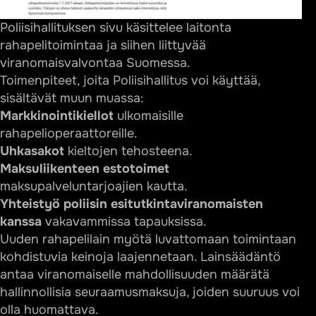
Poliisihallituksen sivu käsittelee laitonta
rahapelitoimintaa ja siihen liittyvää
viranomaisvalvontaa Suomessa.
Toimenpiteet, joita Poliisihallitus voi käyttää,
sisältävät muun muassa:
Markkinointikiellot
ulkomaisille
rahapelioperaattoreille.
Uhkasakot
kieltojen tehosteena.
Maksuliikenteen estotoimet
maksupalveluntarjoajien kautta.
Yhteistyö poliisin esitutkintaviranomaisten
kanssa
vakavammissa tapauksissa.
Uuden rahapelilain myötä luvattomaan toimintaan
kohdistuvia keinoja laajennetaan. Lainsäädäntö
antaa viranomaiselle mahdollisuuden määrätä
hallinnollisia seuraamusmaksuja, joiden suuruus voi
olla huomattava.