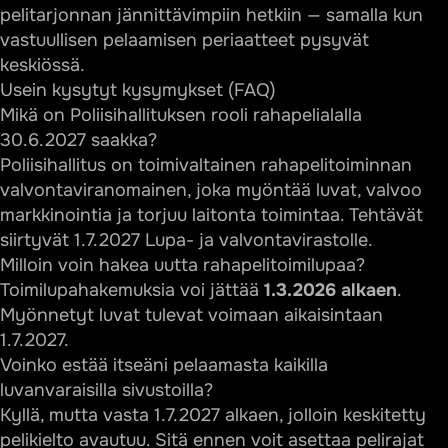
pelitarjonnan jännittävimpiin hetkiin — samalla kun
vastuullisen pelaamisen periaatteet pysyvät
keskiössä.
Usein kysytyt kysymykset (FAQ)
Mikä on Poliisihallituksen rooli rahapelialalla
30.6.2027 saakka?
Poliisihallitus on toimivaltainen rahapelitoiminnan
valvontaviranomainen, joka myöntää luvat, valvoo
markkinointia ja torjuu laitonta toimintaa. Tehtävät
siirtyvät 1.7.2027 Lupa- ja valvontavirastolle.
Milloin voin hakea uutta rahapelitoimilupaa?
Toimilupahakemuksia voi jättää
1.3.2026 alkaen
.
Myönnetyt luvat tulevat voimaan aikaisintaan
1.7.2027.
Voinko estää itseäni pelaamasta kaikilla
luvanvaraisilla sivustoilla?
Kyllä, mutta vasta 1.7.2027 alkaen, jolloin keskitetty
pelikielto avautuu. Sitä ennen voit asettaa pelirajat