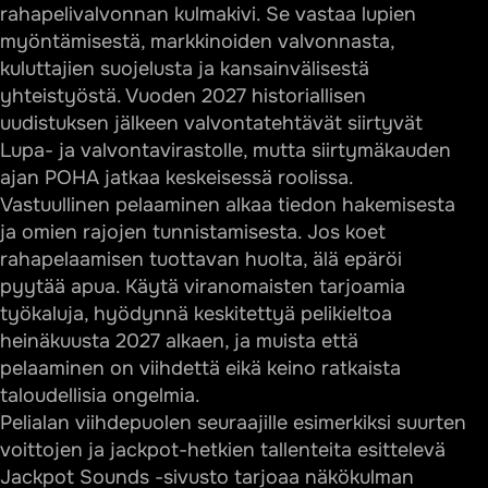
rahapelivalvonnan kulmakivi. Se vastaa lupien
myöntämisestä, markkinoiden valvonnasta,
kuluttajien suojelusta ja kansainvälisestä
yhteistyöstä. Vuoden 2027 historiallisen
uudistuksen jälkeen valvontatehtävät siirtyvät
Lupa- ja valvontavirastolle, mutta siirtymäkauden
ajan POHA jatkaa keskeisessä roolissa.
Vastuullinen pelaaminen alkaa tiedon hakemisesta
ja omien rajojen tunnistamisesta. Jos koet
rahapelaamisen tuottavan huolta, älä epäröi
pyytää apua. Käytä viranomaisten tarjoamia
työkaluja, hyödynnä keskitettyä pelikieltoa
heinäkuusta 2027 alkaen, ja muista että
pelaaminen on viihdettä eikä keino ratkaista
taloudellisia ongelmia.
Pelialan viihdepuolen seuraajille esimerkiksi suurten
voittojen ja jackpot-hetkien tallenteita esittelevä
Jackpot Sounds -sivusto
tarjoaa näkökulman