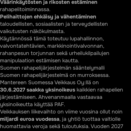
Mistä saan apua peliongelmaan?
Väärinkäytösten ja rikosten estäminen
rahapelitoiminnassa.
Mitä eroa on yksinoikeustoimiluvalla ja
Pelihaittojen ehkäisy ja vähentäminen
rahapelitoimiluvalla?
taloudellisten, sosiaalisten ja terveydellisten
Käykö EU:n toisen jäsenmaan lisenssi Suomessa?
vaikutusten näkökulmasta.
Voiko Poliisihallitus ratkaista yksittäisen kiistan
Käytännössä tämä toteutuu lupahallinnon,
minun ja peliyhtiön välillä?
valvontatehtävien, markkinointivalvonnan,
rahanpesun torjunnan sekä urheilukilpailujen
manipulaation estämisen kautta.
Suomen rahapelijärjestelmän sääntelymalli
Suomen rahapelijärjestelmä on murroksessa.
Mantereen Suomessa Veikkaus Oy:llä on
30.6.2027 saakka yksinoikeus
kaikkien rahapelien
järjestämiseen. Ahvenanmaalla vastaavaa
yksinoikeutta käyttää PAF.
Veikkauksen liikevaihto on viime vuosina ollut noin
miljardi euroa vuodessa
, ja yhtiö tuottaa valtiolle
huomattavia veroja sekä tuloutuksia. Vuoden 2027