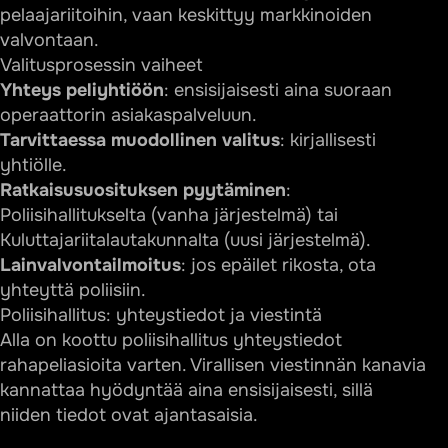
pelaajariitoihin, vaan keskittyy markkinoiden
valvontaan.
Valitusprosessin vaiheet
Yhteys peliyhtiöön
: ensisijaisesti aina suoraan
operaattorin asiakaspalveluun.
Tarvittaessa muodollinen valitus
: kirjallisesti
yhtiölle.
Ratkaisusuosituksen pyytäminen
:
Poliisihallitukselta (vanha järjestelmä) tai
Kuluttajariitalautakunnalta (uusi järjestelmä).
Lainvalvontailmoitus
: jos epäilet rikosta, ota
yhteyttä poliisiin.
Poliisihallitus: yhteystiedot ja viestintä
Alla on koottu poliisihallitus yhteystiedot
rahapeliasioita varten. Virallisen viestinnän kanavia
kannattaa hyödyntää aina ensisijaisesti, sillä
niiden tiedot ovat ajantasaisia.