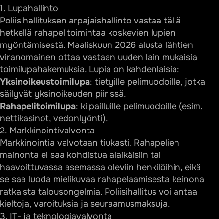
1. Lupahallinto
Poliisihallituksen arpajaishallinto vastaa tällä
hetkellä rahapelitoimintaa koskevien lupien
myöntämisestä. Maaliskuun 2026 alusta lähtien
viranomainen ottaa vastaan uuden lain mukaisia
toimilupahakemuksia. Lupia on kahdenlaisia:
Yksinoikeustoimilupa
: tietyille pelimuodoille, jotka
säilyvät yksinoikeuden piirissä.
Rahapelitoimilupa
: kilpailluille pelimuodoille (esim.
nettikasinot, vedonlyönti).
2. Markkinointivalvonta
Markkinointia valvotaan tiukasti. Rahapelien
mainonta ei saa kohdistua alaikäisiin tai
haavoittuvassa asemassa oleviin henkilöihin, eikä
se saa luoda mielikuvaa rahapelaamisesta keinona
ratkaista talousongelmia. Poliisihallitus voi antaa
kieltoja, varoituksia ja seuraamusmaksuja.
3. IT- ja teknologiavalvonta