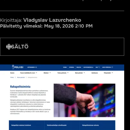
Vladyslav Lazurchenko
Kirjoittaja:
Päivitetty viimeksi:
May 18, 2026 2:10 PM
SISÄLTÖ
Kuka on Poliisihallitus?
Historia, tehtävät ja toimivalta
Tehtävät rahapelialalla
Suomen rahapelijärjestelmän sääntelymalli
Aikataulun avainpäivämäärät
Miksi Suomi sääntelee rahapelaamista
poikkeavasti?
Poliisihallituksen keskeiset toiminnot