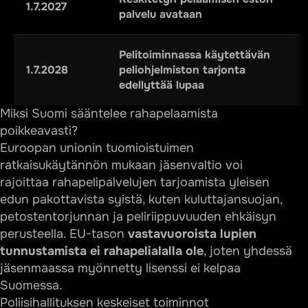
1.7.2027
palvelu avataan
Pelitoiminnassa käytettävän
1.7.2028
peliohjelmiston tarjonta
edellyttää lupaa
Miksi Suomi sääntelee rahapelaamista
poikkeavasti?
Euroopan unionin tuomioistuimen
ratkaisukäytännön mukaan jäsenvaltio voi
rajoittaa rahapelipalvelujen tarjoamista yleisen
edun pakottavista syistä, kuten kuluttajansuojan,
petostentorjunnan ja peliriippuvuuden ehkäisyn
perusteella. EU-tason
vastavuoroista lupien
tunnustamista ei rahapelialalla ole
, joten yhdessä
jäsenmaassa myönnetty lisenssi ei kelpaa
Suomessa.
Poliisihallituksen keskeiset toiminnot