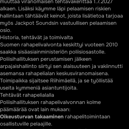
muuttaa viranomaisen tehtäväkenttää 1.7.2027
Vuoden 2027 jälkeen
alkaen. Lisäksi käymme läpi pelaamisen riskien
Valitusprosessin vaiheet
hallintaan tähtäävät keinot, joista lisätietoa tarjoaa
myös
Jackpot Soundsin vastuullisen pelaamisen
Poliisihallitus: yhteystiedot ja viestintä
osio
.
Poliisihallitus viestintä somessa
Historia, tehtävät ja toimivalta
Kenelle Poliisihallituksen palvelut on suunnattu?
Suomen rahapelivalvonta keskittyi vuoteen 2010
saakka sisäasiainministeriön poliisiosastolle.
Yhteenveto
Poliisihallituksen perustamisen jälkeen
Usein kysytyt kysymykset (FAQ)
arpajaishallinto siirtyi sen alaisuuteen ja vakiinnutti
Mikä on Poliisihallituksen rooli rahapelialalla
asemansa rahapelialan keskusviranomaisena.
30.6.2027 saakka?
Toimipaikka sijaitsee Riihimäellä, ja se työllistää
useita kymmeniä asiantuntijoita.
Milloin voin hakea uutta rahapelitoimilupaa?
Tehtävät rahapelialalla
Voinko estää itseäni pelaamasta kaikilla
Poliisihallituksen rahapelivalvonnan kolme
luvanvaraisilla sivustoilla?
päämäärää ovat lain mukaan:
Mihin ilmoitan epäilystä laittomasta
Oikeusturvan takaaminen
rahapelitoimintaan
rahapelitoiminnasta?
osallistuville pelaajille.