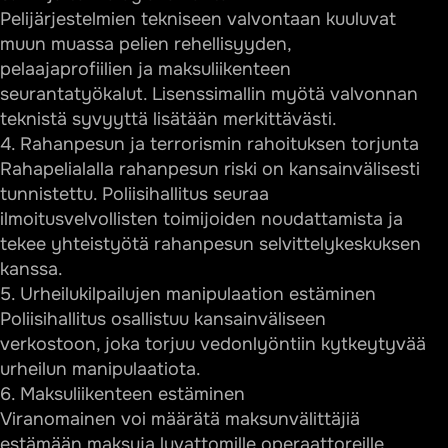
Pelijärjestelmien tekniseen valvontaan kuuluvat
muun muassa pelien rehellisyyden,
pelaajaprofiilien ja maksuliikenteen
seurantatyökalut. Lisenssimallin myötä valvonnan
teknistä syvyyttä lisätään merkittävästi.
4. Rahanpesun ja terrorismin rahoituksen torjunta
Rahapelialalla rahanpesun riski on kansainvälisesti
tunnistettu. Poliisihallitus seuraa
ilmoitusvelvollisten toimijoiden noudattamista ja
tekee yhteistyötä rahanpesun selvittelykeskuksen
kanssa.
5. Urheilukilpailujen manipulaation estäminen
Poliisihallitus osallistuu kansainväliseen
verkostoon, joka torjuu vedonlyöntiin kytkeytyvää
urheilun manipulaatiota.
6. Maksuliikenteen estäminen
Viranomainen voi määrätä maksunvälittäjiä
estämään maksuja luvattomille operaattoreille.