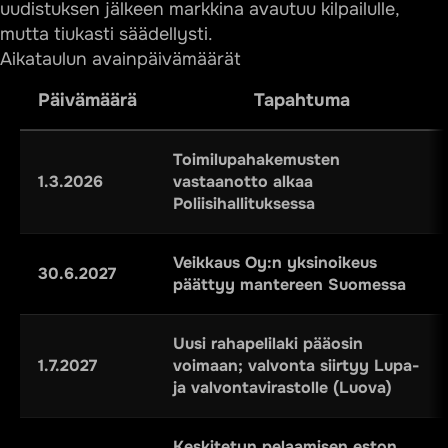
uudistuksen jälkeen markkina avautuu kilpailulle,
mutta tiukasti säädellysti.
Aikataulun avainpäivämäärät
Päivämäärä
Tapahtuma
Toimilupahakemusten
1.3.2026
vastaanotto alkaa
Poliisihallituksessa
Veikkaus Oy:n yksinoikeus
30.6.2027
päättyy mantereen Suomessa
Uusi rahapelilaki pääosin
1.7.2027
voimaan; valvonta siirtyy Lupa-
ja valvontavirastolle (Luova)
Keskitetyn pelaamisen eston