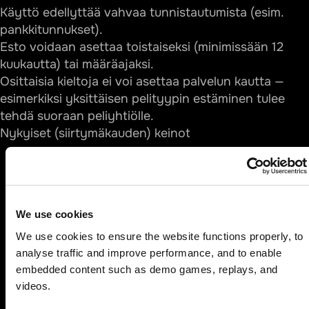
Käyttö edellyttää vahvaa tunnistautumista (esim.
pankkitunnukset).
Esto voidaan asettaa toistaiseksi (minimissään 12
kuukautta) tai määräajaksi.
Osittaisia kieltoja ei voi asettaa palvelun kautta —
esimerkiksi yksittäisen pelityypin estäminen tulee
tehdä suoraan peliyhtiölle.
Nykyiset (siirtymäkauden) keinot
Työkalu
Kuvaus
Saa
Pelaaja voi sulkea
We use cookies
Veikkauksen
Veikkaus-tilinsä
Käy
pelikielto
määräajaksi tai
We use cookies to ensure the website functions properly, to 
toistaiseksi
analyse traffic and improve performance, and to enable 
embedded content such as demo games, replays, and 
videos.
Päivä-, viikko- ja
kuukausikohtaiset