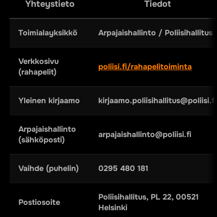
Yhteystieto
Tiedot
Toimialayksikkö
Arpajaishallinto / Poliisihallitus
Verkkosivu
poliisi.fi/rahapelitoiminta
(rahapelit)
Yleinen kirjaamo
kirjaamo.poliisihallitus@poliisi.fi
Arpajaishallinto
arpajaishallinto@poliisi.fi
(sähköposti)
Vaihde (puhelin)
0295 480 181
Poliisihallitus, PL 22, 00521
Postiosoite
Helsinki