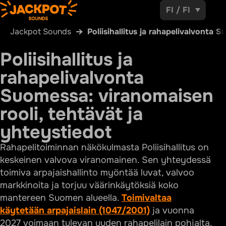
FI
/
FI
Jackpot Sounds
Poliisihallitus ja rahapelivalvonta 
Poliisihallitus ja
rahapelivalvonta
Suomessa: viranomaisen
rooli, tehtävät ja
yhteystiedot
Rahapelitoiminnan näkökulmasta Poliisihallitus on
keskeinen valvova viranomainen. Sen yhteydessä
toimiva arpajaishallinto myöntää luvat, valvoo
markkinoita ja torjuu väärinkäytöksiä koko
mantereen Suomen alueella.
Toimivaltaa
käytetään arpajaislain (1047/2001)
ja vuonna
2027 voimaan tulevan uuden rahapelilain pohjalta.