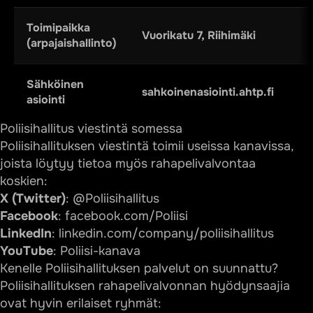
Toimipaikka
Vuorikatu 7, Riihimäki
(arpajaishallinto)
Sähköinen
sahkoinenasiointi.ahtp.fi
asiointi
Poliisihallitus viestintä somessa
Poliisihallituksen viestintä toimii useissa kanavissa,
joista löytyy tietoa myös rahapelivalvontaa
koskien:
X (Twitter)
: @Poliisihallitus
Facebook
: facebook.com/Poliisi
LinkedIn
: linkedin.com/company/poliisihallitus
YouTube
: Poliisi-kanava
Kenelle Poliisihallituksen palvelut on suunnattu?
Poliisihallituksen rahapelivalvonnan hyödynsaajia
ovat hyvin erilaiset ryhmät: