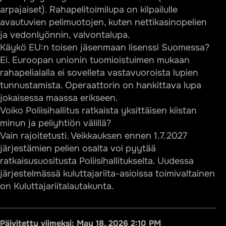
arpajaiset). Rahapelitoimilupa on kilpailulle
avautuvien pelimuotojen, kuten nettikasinopelien
ja vedonlyönnin, valvontalupa.
Käykö EU:n toisen jäsenmaan lisenssi Suomessa?
Ei. Euroopan unionin tuomioistuimen mukaan
rahapelialalla ei sovelleta vastavuoroista lupien
tunnustamista. Operaattorin on hankittava lupa
jokaisessa maassa erikseen.
Voiko Poliisihallitus ratkaista yksittäisen kiistan
minun ja peliyhtiön välillä?
Vain rajoitetusti. Veikkauksen ennen 1.7.2027
järjestämien pelien osalta voi pyytää
ratkaisusuositusta Poliisihallitukselta. Uudessa
järjestelmässä kuluttajariita-asioissa toimivaltainen
on Kuluttajariitalautakunta.
Päivitetty viimeksi:
May 18, 2026 2:10 PM