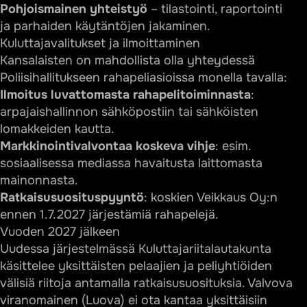
Pohjoismainen yhteistyö
– tilastointi, raportointi
ja parhaiden käytäntöjen jakaminen.
Kuluttajavalitukset ja ilmoittaminen
Kansalaisten on mahdollista olla yhteydessä
Poliisihallitukseen rahapeliasioissa monella tavalla:
Ilmoitus luvattomasta rahapelitoiminnasta
:
arpajaishallinnon sähköpostiin tai sähköisten
lomakkeiden kautta.
Markkinointivalvontaa koskeva vihje
: esim.
sosiaalisessa mediassa havaitusta laittomasta
mainonnasta.
Ratkaisusuosituspyyntö
: koskien Veikkaus Oy:n
ennen 1.7.2027 järjestämiä rahapelejä.
Vuoden 2027 jälkeen
Uudessa järjestelmässä Kuluttajariitalautakunta
käsittelee yksittäisten pelaajien ja peliyhtiöiden
välisiä riitoja antamalla ratkaisusuosituksia. Valvova
viranomainen (Luova) ei ota kantaa yksittäisiin