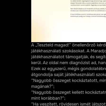
A „Teszteld magad!” önellenőrző kérdő
játékhasználati szokásokat. A Maradj
játékhasználatot támogatják, és segít
kerül. Az oldal nem diagnózist ad, ha
Ezek az egyszerű, mégis gondolatébr
átgondolja saját játékhasználati szoká
“Nagyobb összeget kockáztatott, mi
magának?”;
“Nagyobb összeget kellett kockáztatn
mint korábban?”;
“Ha veszített, rövidesen ismét játszot