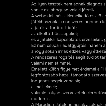
Az ilyen tesztek nem adnak diagnózist
van-e az, ahogyan valaki játszik.
A weboldal másik kiemelkedő eszköze 
játékhasználat rendszeres nyomon köv
a játékra fordított időt;
az elköltött összegeket;
és a játékkal kapcsolatos érzéseiket, 
Ez nem csupán adatgyűjtés, hanem a t
ahogy sokan írnak edzés vagy étkezé
A rendszeres rögzítés segít tükröt tar
valami nem stimmel.
Emellett külön figyelmet érdemel a “
H
legfontosabb hazai támogató szerveze
ingyenes segélyvonalak;
e-mail címek;
valamint olyan szervezetek elérhetős
módon is.
A Maradjon Játék nemcsak azoknak ny