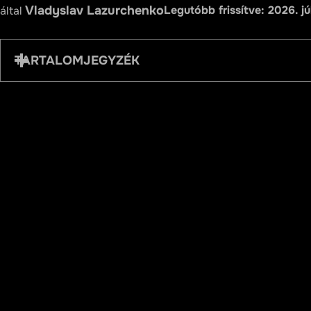
Vladyslav Lazurchenko
Legutóbb frissítve:
2026. jú
által
TARTALOMJEGYZÉK
Mi is az a Maradjon Játék?
Milyen eszközöket kínál a Maradjon Játék?
Kiknek szól valójában a Maradjon Játék?
Tévhitek és igazságok a szerencsejátékról
Hogyan lehet erről beszélni otthon vagy a baráti körben?
A játékhasználat lehetséges szintjei és jelei
Amikor a játék valóban játék marad
A Maradjon Játék Program Irányítása és Felügyelete
Maradjon Játék Kapcsolat - Minden információ
Felhasznált irodalom