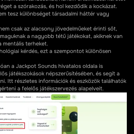
 véget a szórakozás, és hol kezdődik a kockázat.
em tesz különbséget társadalmi háttér vagy
em csak az alacsony jövedelműeket érinti sőt,
maguknak a nagyobb tétű játékokat, akiknek van
a mentális terheket.
ológiai kérdés, ezt a szempontot különösen
lóan a
Jackpot Sounds hivatalos oldala
is
lelős játékszokások népszerűsítésében, és segít a
. Itt részletes információk és eszközök találhatók
rteni a felelős játékszervezés alapelveit.