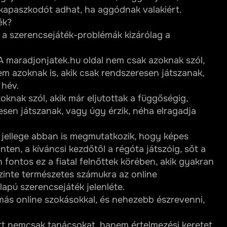
kapaszkodót adhat, ha aggódnak valakiért.
ék?
 a szerencsejáték-problémák kizárólag a
A maradjonjatek.hu oldal nem csak azoknak szól,
em azoknak is, akik csak
rendszeresen játszanak
,
a hév.
knak szól, akik már eljutottak a függőségig,
esen játszanak, vagy úgy érzik, néha elragadja
 jellege abban is megmutatkozik, hogy képes
ten, a kíváncsi kezdőtől a régóta játszóig, sőt a
 fontos ez a fiatal felnőttek körében, akik gyakran
szinte természetes számukra az online
lapú szerencsejáték jelenléte.
más online szokásokkal, és nehezebb észrevenni,
t nemcsak tanácsokat, hanem értelmezési keretet