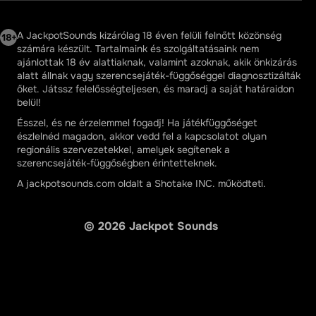
SZTFH
Maradjon játék
A JackpotSounds kizárólag 18 éven felüli felnőtt közönség
számára készült. Tartalmaink és szolgáltatásaink nem
ajánlottak 18 év alattiaknak, valamint azoknak, akik önkizárás
alatt állnak vagy szerencsejáték-függőséggel diagnosztizálták
őket. Játssz felelősségteljesen, és maradj a saját határaidon
belül!
Ésszel, és ne érzelemmel fogadj! Ha játékfüggőséget
észlelnéd magadon, akkor vedd fel a kapcsolatot olyan
regionális szervezetekkel, amelyek segítenek a
szerencsejáték-függőségben érintetteknek.
A jackpotsounds.com oldalt a Shotake INC. működteti.
©
2026
Jackpot Sounds