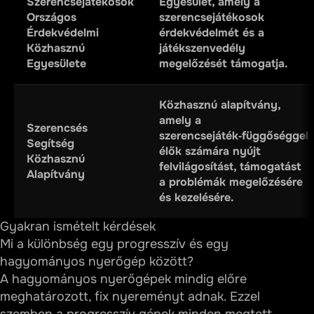
Szerencsejátékosok
Egyesület, amely a
Országos
szerencsejátékosok
Érdekvédelmi
érdekvédelmét és a
Közhasznú
játékszenvedély
Egyesülete
megelőzését támogatja.
Közhasznú alapítvány,
amely a
Szerencsés
szerencsejáték‑függőséggel
Segítség
élők számára nyújt
Közhasznú
felvilágosítást, támogatást
Alapítvány
a problémák megelőzésére
és kezelésére.
Gyakran ismételt kérdések
Mi a különbség egy progresszív és egy
hagyományos nyerőgép között?
A hagyományos nyerőgépek mindig előre
meghatározott, fix nyereményt adnak. Ezzel
szemben a progresszív gépek minden megtett