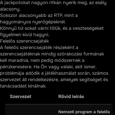
A jackpotokat nagyon ritkán nyerik meg, az esély
alacsony.
Sokszor alacsonyabb az RTP, mint a
hagyományos nyerőgépeknél.
Könnyű túl sokat várni tőlük, és a veszteségeket
figyelmen kívül hagyni.
Felelős szerencsejáték
A
felelős szerencsejáték
részeként a
szerencsejátéknak mindig szórakozási formának
kell maradnia, nem pedig módszernek a
pénzkeresésre. Ha Ön vagy valaki, akit ismer,
problémája adódik a játékhasználat során, számos
szervezet áll rendelkezésre, amelyek segítséget és
tanácsadást kínálnak.
Szervezet
Rövid leírás
Nemzeti program a felelős