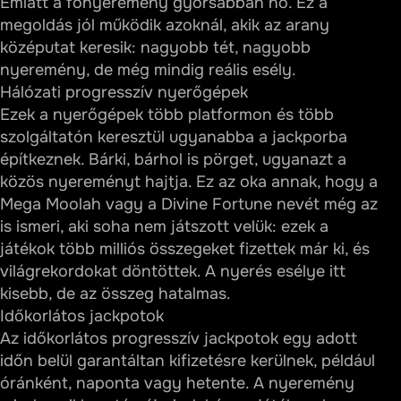
Emiatt a főnyeremény gyorsabban nő. Ez a
megoldás jól működik azoknál, akik az arany
középutat keresik: nagyobb tét, nagyobb
nyeremény, de még mindig reális esély.
Hálózati progresszív nyerőgépek
Ezek a nyerőgépek több platformon és több
szolgáltatón keresztül ugyanabba a jackporba
építkeznek. Bárki, bárhol is pörget, ugyanazt a
közös nyereményt hajtja. Ez az oka annak, hogy a
Mega Moolah vagy a Divine Fortune nevét még az
is ismeri, aki soha nem játszott velük: ezek a
játékok több milliós összegeket fizettek már ki, és
világrekordokat döntöttek. A nyerés esélye itt
kisebb, de az összeg hatalmas.
Időkorlátos jackpotok
Az időkorlátos progresszív jackpotok egy adott
időn belül garantáltan kifizetésre kerülnek, például
óránként, naponta vagy hetente. A nyeremény