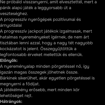
Ne próbáld visszanyerni, amit elvesztettél, mert a
pánik alapú játék a leggyorsabb út a
veszteséghez.
A progresszív nyerőgépek pozitívumai és
árnyoldalai
A progresszív jackpot játékok izgalmasak, mert
hatalmas nyereményeket ígérnek, de nem árt
tisztában lenni azzal, hogy a nagy tét nagyobb
kockázatot is jelent. Összegyűjtöttük a
legfontosabb érveket mellettük és ellenük.
Előnyök:
A nyereményalap minden pörgetéssel nő, így
igazán magas összegek jöhetnek össze.
Bárkinek sikerülhet, akár egyetlen pörgetéssel is
megnyerni a fődíjat.
A játékélmény erősebb, mert minden kör
lehetőséget rejt.
Hátrányok: