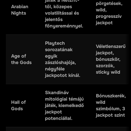
játék a NetEnt-
pörgetések,
Arabian
től, közepes
wild,
Nights
volatilitással és
progresszív
jelentős
jackpot
főnyereménnyel.
Playtech
Véletlenszerű
sorozatának
jackpot,
Age of
egyik
bónuszkör,
the Gods
zászlóshajója,
szorzók,
négyféle
sticky wild
jackpotot kínál.
Skandináv
Bónuszkerék,
mitológiai témájú
Hall of
wild
játék, kiemelkedő
Gods
szimbólum, 3
jackpot
jackpot szint
potenciállal.