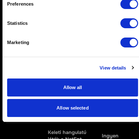
4 jackpot
Preferences
nyereményekkel.
szint
Statistics
Luxus tematikájú
Jackpot
jackpot slot, ahol
kerék,
Mega
a nyeremények a
bónusz játék,
Marketing
Fortune
több tízmilliós
wild és
szintet is
scatter
elérhetik.
szimbólum
View details
Klasszikus,
gyümölcsös
Duplázó
Allow all
Mega
dizájnú slot a
játék,
Joker
Novomatictól,
scatter, wild,
kisebb, gyakori
fix jackpot
Allow selected
jackpotokkal.
Keleti hangulatú
Ingyen