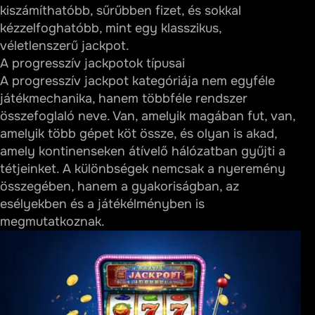
kiszámíthatóbb, sűrűbben fizet, és sokkal
kézzelfoghatóbb, mint egy klasszikus,
véletlenszerű jackpot.
A progresszív jackpotok típusai
A progresszív jackpot kategóriája nem egyféle
játékmechanika, hanem többféle rendszer
összefoglaló neve. Van, amelyik magában fut, van,
amelyik több gépet köt össze, és olyan is akad,
amely kontinenseken átívelő hálózatban gyűjti a
tétjeinket. A különbségek nemcsak a nyeremény
összegében, hanem a gyakoriságban, az
esélyekben és a játékélményben is
megmutatkoznak.