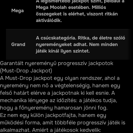
A legismertebb jackpot szint, például a
Mega Moolah esetében. Milliós
Mega
összegeket is elérhet, viszont ritkán
aktiválódik.
A csúcskategória. Ritka, de életre szóló
Grand
nyereményeket adhat. Nem minden
játék kínál ilyen szintet.
Garantált nyereményű progresszív jackpotok
(Must-Drop Jackpot)
A Must-Drop jackpot egy olyan rendszer, ahol a
nyeremény nem nő a végtelenségig, hanem egy
felső határt elérve a jackpotnak ki kell esnie. A
mechanika lényege az időzítés: a játékos tudja,
hogy a főnyeremény hamarosan jönni fog.
Ez nem egy külön jackpotfajta, hanem egy
működési forma, amit többféle progresszív játék is
alkalmazhat. Amiért a játékosok kedvelik: