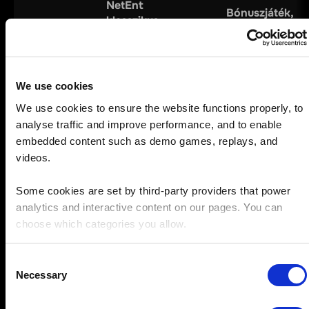
NetEnt
Bónuszjáték,
klasszikus,
re-spin, wild
mitológiai témájú
Divine
szimbólum,
jackpot slotja
Fortune
fix és
háromféle
progresszív
nyeremény
We use cookies
jackpot
szinttel.
We use cookies to ensure the website functions properly, to 
analyse traffic and improve performance, and to enable 
Ingyen
embedded content such as demo games, replays, and 
88
Ázsiai stílusú slot
pörgetések,
videos.
Fortunes
243 nyerési
scatter, fix
Jackpot
móddal és fix
jackpotok,
Some cookies are set by third-party providers that power 
Festival
jackpotokkal.
243 nyerési
analytics and interactive content on our pages. You can 
mód
choose which categories you allow.
Ingyen
A világ
Consent
pörgetés,
legismertebb
Necessary
Selection
Mega
jackpot
progresszív slotja,
Moolah
bónuszkerék,
több millió eurós