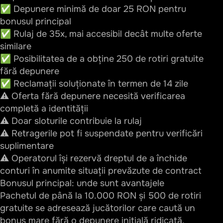
✅ Depunere minimă de doar 25 RON pentru
bonusul principal
✅ Rulaj de 35x, mai accesibil decât multe oferte
similare
✅ Posibilitatea de a obține 250 de rotiri gratuite
fără depunere
✅ Reclamații soluționate în termen de 14 zile
⚠️ Oferta fără depunere necesită verificarea
completă a identității
⚠️ Doar sloturile contribuie la rulaj
⚠️ Retragerile pot fi suspendate pentru verificări
suplimentare
⚠️ Operatorul își rezervă dreptul de a închide
conturi în anumite situații prevăzute de contract
Bonusul principal: unde sunt avantajele
Pachetul de până la 10.000 RON și 500 de rotiri
gratuite se adresează jucătorilor care caută un
bonus mare fără o depunere inițială ridicată.