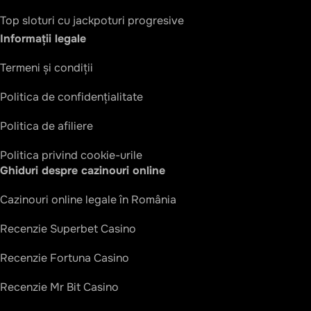
Top sloturi cu jackpoturi progresive
Informații legale
Sloturi cu jackpot Bell Link
Termeni și condiții
Politica de confidențialitate
Politica de afiliere
Politica privind cookie-urile
Ghiduri despre cazinouri online
Cazinouri online legale în România
Recenzie Superbet Casino
Recenzie Fortuna Casino
Recenzie Mr Bit Casino