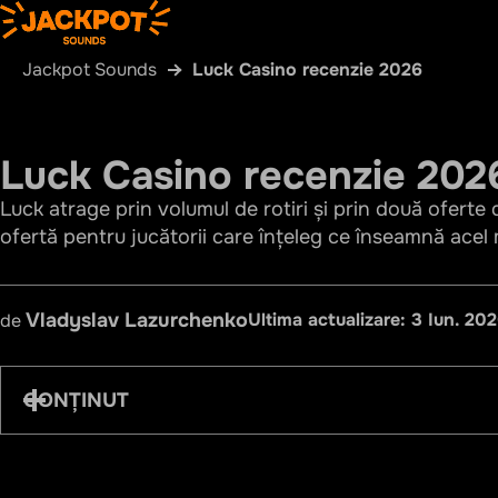
Jackpot Sounds
Luck Casino recenzie 2026
Luck Casino recenzie 202
Luck atrage prin volumul de rotiri și prin două oferte
ofertă pentru jucătorii care înțeleg ce înseamnă acel 
Vladyslav Lazurchenko
Ultima actualizare:
3 Iun. 202
de
CONȚINUT
Bonusul de bun venit Luck Casino
Comparație cu alte cazinouri