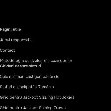
Pagini utile
Jocul responsabil
Contact
Metodologia de evaluare a cazinourilor
Ghiduri despre sloturi
Cele mai mari câștiguri păcănele
Sloturi cu jackpot în România
Ghid pentru Jackpot Sizzling Hot Jokers
Ghid pentru Jackpot Shining Crown