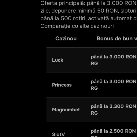
Oferta principală: până la 3.000 RON +
zile, depunere minimă 50 RON, slotur
până la 500 rotiri, activată automat 
Comparație cu alte cazinouri
Cazinou
Bonus de bun v
până la 3.000 RON
Luck
RG
până la 3.000 RON
Princess
RG
până la 3.300 RON
Magnumbet
RG
până la 2.500 RON
SlotV