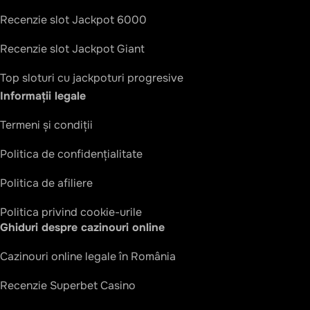
Recenzie slot Jackpot 6000
Recenzie slot Jackpot Giant
Top sloturi cu jackpoturi progresive
Informații legale
Sloturi cu jackpot Bell Link
Termeni și condiții
Politica de confidențialitate
Politica de afiliere
Politica privind cookie-urile
Ghiduri despre cazinouri online
Cazinouri online legale în România
Recenzie Superbet Casino