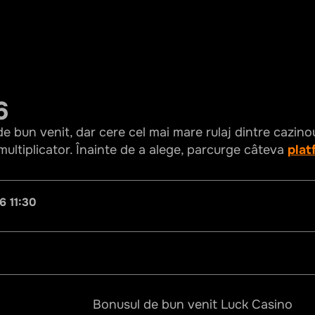
6
 de bun venit, dar cere cel mai mare rulaj dintre cazin
multiplicator. Înainte de a alege, parcurge câteva
plat
6 11:30
Bonusul de bun venit Luck Casino