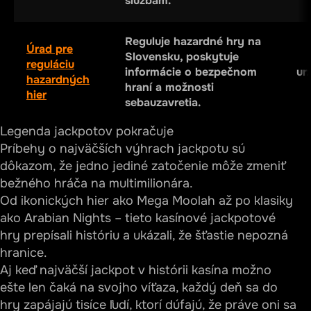
službám.
Reguluje hazardné hry na
Úrad pre
Slovensku, poskytuje
reguláciu
informácie o bezpečnom
ur
hazardných
hraní a možnosti
hier
sebauzavretia.
Legenda jackpotov pokračuje
Príbehy o najväčších výhrach jackpotu sú
dôkazom, že jedno jediné zatočenie môže zmeniť
bežného hráča na multimilionára.
Od ikonických hier ako Mega Moolah až po klasiky
ako Arabian Nights – tieto kasínové jackpotové
hry prepísali históriu a ukázali, že šťastie nepozná
hranice.
Aj keď najväčší jackpot v histórii kasína možno
ešte len čaká na svojho víťaza, každý deň sa do
hry zapájajú tisíce ľudí, ktorí dúfajú, že práve oni sa