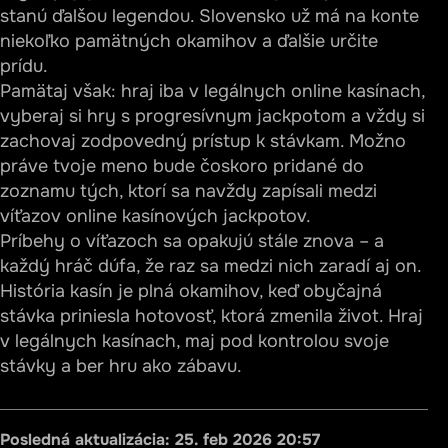
stanú ďalšou legendou. Slovensko už má na konte
niekoľko pamätných okamihov a ďalšie určite
prídu.
Pamätaj však: hraj iba v legálnych online kasínach,
vyberaj si hry s progresívnym jackpotom a vždy si
zachovaj zodpovedný prístup k stávkam. Možno
práve tvoje meno bude čoskoro pridané do
zoznamu tých, ktorí sa navždy zapísali medzi
víťazov online kasínových jackpotov.
Príbehy o víťazoch sa opakujú stále znova – a
každý hráč dúfa, že raz sa medzi nich zaradí aj on.
História kasín je plná okamihov, keď obyčajná
stávka priniesla hotovosť, ktorá zmenila život. Hraj
v legálnych kasínach, maj pod kontrolou svoje
stávky a ber hru ako zábavu.
Posledná aktualizácia:
25. feb 2026 20:57