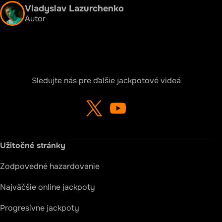
Vladyslav Lazurchenko
Autor
Sledujte nás pre ďalšie jackpotové videá
Užitočné stránky
Zodpovedné hazardovanie
Najväčšie online jackpoty
Progresívne jackpoty