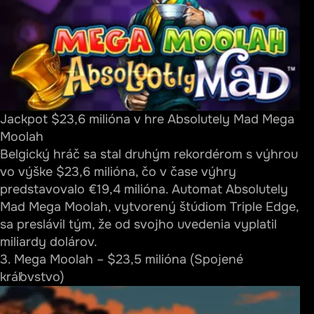
Jackpot $23,6 milióna v hre Absolutely Mad Mega
Moolah
Belgický hráč sa stal druhým rekordérom s výhrou
vo výške $23,6 milióna, čo v čase výhry
predstavovalo €19,4 milióna. Automat Absolutely
Mad Mega Moolah, vytvorený štúdiom Triple Edge,
sa preslávil tým, že od svojho uvedenia vyplatil
miliardy dolárov.
3. Mega Moolah – $23,5 milióna (Spojené
kráľovstvo)