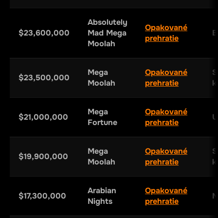
4. Mega Fortune – $21 milión (USA)
Absolutely
5. Mega Moolah – $19,9 milióna (Spojené
Opakované
$23,600,000
Mad Mega
B
kráľovstvo)
prehratie
Moolah
6. Arabian Nights – $17,3 milióna (Nórsko)
7. Mega Moolah – $10 miliónov (Nový Zéland)
Mega
Opakované
S
$23,500,000
Moolah
prehratie
k
8. Hall of Gods – $8,75 milióna (Švédsko)
9. Mega Moolah – £5,9 milióna (Spojené kráľovstvo)
Mega
Opakované
$21,000,000
U
10. Mega Moolah – $5,5 milióna (Fínsko)
Fortune
prehratie
Najväčšie výhry jackpotu na Slovensku
Mega
Opakované
S
Zodpovedné hranie
$19,900,000
Moolah
prehratie
k
Organizácie poskytujúce pomoc pri problémoch s
hraním na Slovensku
Arabian
Opakované
Legenda jackpotov pokračuje
$17,300,000
N
Nights
prehratie