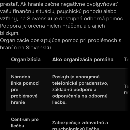
prestať. Ak hranie začne negatívne ovplyvňovať
vašu finančnú situáciu, psychickú pohodu alebo
vzťahy, na Slovensku je dostupná odborná pomoc.
Podpora je určená nielen hráčom, ale aj ich
blízkym.
Organizácie poskytujúce pomoc pri problémoch s
hraním na Slovensku
Organizácia
Ako organizácia pomáha
Te
Národná
Poskytuje anonymné
linka pomoci
telefonické poradenstvo,
Te
pre
základnú podporu a
0
problémové
odporúčania na odbornú
hranie
liečbu.
Centrum pre
Zabezpečuje zdravotnú a
liečbu
psychologickú liečbu