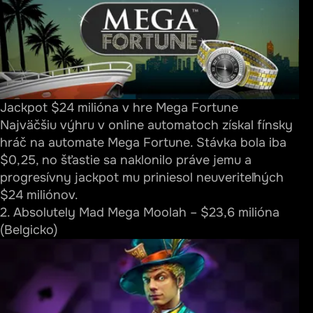
Jackpot $24 milióna v hre Mega Fortune
Najväčšiu výhru v online automatoch získal fínsky
hráč na automate Mega Fortune. Stávka bola iba
$0,25, no šťastie sa naklonilo práve jemu a
progresívny jackpot mu priniesol neuveriteľných
$24 miliónov.
2. Absolutely Mad Mega Moolah – $23,6 milióna
(Belgicko)