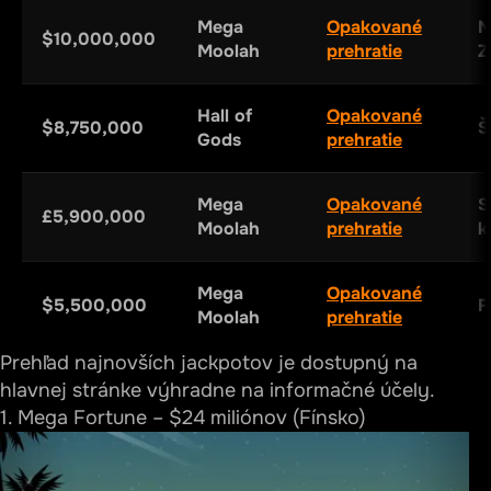
Mega
Opakované
N
$10,000,000
Moolah
prehratie
Z
Hall of
Opakované
$8,750,000
Š
Gods
prehratie
Mega
Opakované
S
£5,900,000
Moolah
prehratie
k
Mega
Opakované
$5,500,000
F
Moolah
prehratie
Prehľad
najnovších jackpotov
je dostupný na
hlavnej stránke výhradne na informačné účely.
1. Mega Fortune – $24 miliónov (Fínsko)