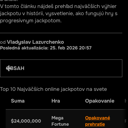
V tomto článku nájdeš prehľad najväčších výhier
jackpotu v histórii, vysvetlenie, ako fungujú hry s
progresívnym jackpotom.
Vladyslav Lazurchenko
od
Posledná aktualizácia:
25. feb 2026 20:57
OBSAH
Top 10 Najväčších online jackpotov na svete
Top 10 Najväčších online jackpotov na svete
1. Mega Fortune – $24 miliónov (Fínsko)
Suma
Hra
Opakovanie
K
2. Absolutely Mad Mega Moolah – $23,6 milióna
(Belgicko)
3. Mega Moolah – $23,5 milióna (Spojené
Mega
Opakované
$24,000,000
F
kráľovstvo)
Fortune
prehratie