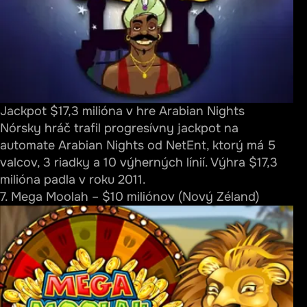
Jackpot $17,3 milióna v hre Arabian Nights
Nórsky hráč trafil progresívny jackpot na
automate Arabian Nights od NetEnt, ktorý má 5
valcov, 3 riadky a 10 výherných línií. Výhra $17,3
milióna padla v roku 2011.
7. Mega Moolah – $10 miliónov (Nový Zéland)