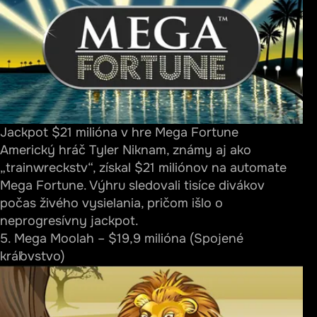
Jackpot $21 milióna v hre Mega Fortune
Americký hráč Tyler Niknam, známy aj ako
„trainwreckstv“, získal $21 miliónov na automate
Mega Fortune. Výhru sledovali tisíce divákov
počas živého vysielania, pričom išlo o
neprogresívny jackpot.
5. Mega Moolah – $19,9 milióna (Spojené
kráľovstvo)